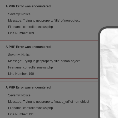
A PHP Error was encountered
Severity: Notice
Message: Trying to get property 'title' of non-object
Filename: controllers/news.php
Line Number: 189
A PHP Error was encountered
Severity: Notice
Message: Trying to get property 'title' of non-object
Filename: controllers/news.php
Line Number: 190
A PHP Error was encountered
Severity: Notice
Message: Trying to get property 'image_url' of non-object
Filename: controllers/news.php
Line Number: 191