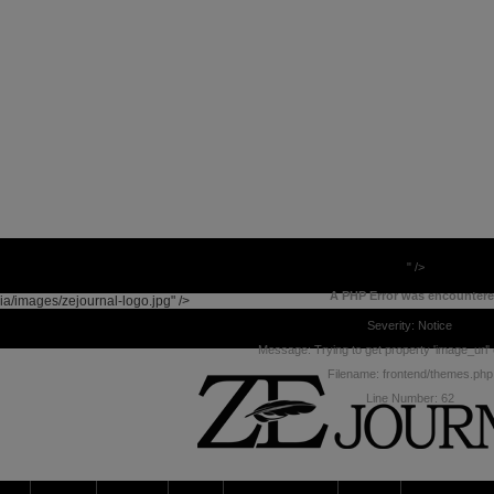
" />
A PHP Error was encounter
ia/images/zejournal-logo.jpg" />
Severity: Notice
Message: Trying to get property 'image_url' 
Filename: frontend/themes.php
Line Number: 62