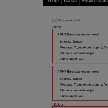
A La Une
Economie
Politique / Géopolit
Envoyer par email
Auteur :
A PHP Error was encountered
Severity: Notice
Message: Trying to get property 'rs
Filename: news/detail.php
Line Number: 475
A PHP Error was encountered
Severity: Notice
Message: Trying to get property 'r
Filename: news/detail.php
Line Number: 475
|
Editeur :