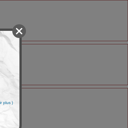
n
r plus )