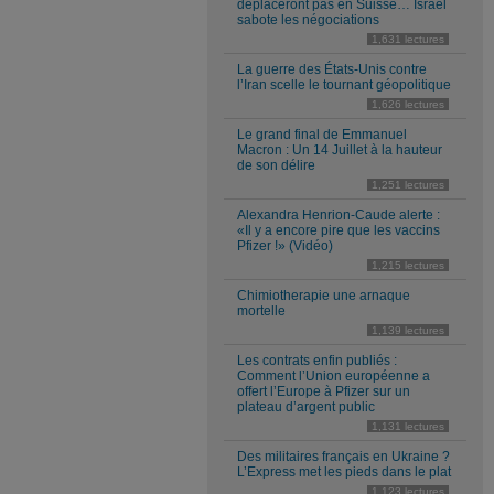
déplaceront pas en Suisse… Israël
sabote les négociations
1,631 lectures
La guerre des États-Unis contre
l’Iran scelle le tournant géopolitique
1,626 lectures
Le grand final de Emmanuel
Macron : Un 14 Juillet à la hauteur
de son délire
1,251 lectures
Alexandra Henrion-Caude alerte :
«Il y a encore pire que les vaccins
Pfizer !» (Vidéo)
1,215 lectures
Chimiotherapie une arnaque
mortelle
1,139 lectures
Les contrats enfin publiés :
Comment l’Union européenne a
offert l’Europe à Pfizer sur un
plateau d’argent public
1,131 lectures
Des militaires français en Ukraine ?
L’Express met les pieds dans le plat
1,123 lectures