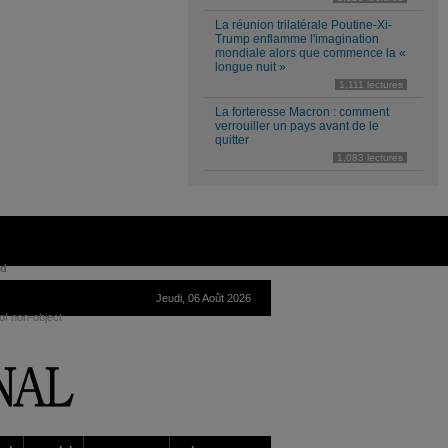
La réunion trilatérale Poutine-Xi-
Trump enflamme l'imagination
mondiale alors que commence la «
longue nuit »
1,111 lectures
La forteresse Macron : comment
verrouiller un pays avant de le
quitter
1,083 lectures
ed
Jeudi, 06 Août 2026
of non-object