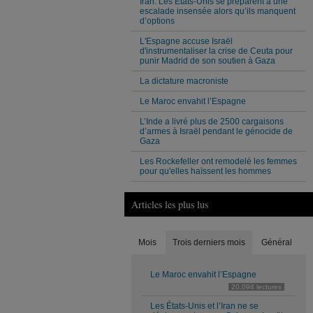
Iran. Les États-Unis se préparent à une
escalade insensée alors qu’ils manquent
d’options
L'Espagne accuse Israël
d'instrumentaliser la crise de Ceuta pour
punir Madrid de son soutien à Gaza
La dictature macroniste
Le Maroc envahit l’Espagne
L’Inde a livré plus de 2500 cargaisons
d’armes à Israël pendant le génocide de
Gaza
Les Rockefeller ont remodelé les femmes
pour qu'elles haïssent les hommes
Articles les plus lus
Mois
Trois derniers mois
Général
Le Maroc envahit l’Espagne
20,094 lectures
Les États-Unis et l’Iran ne se