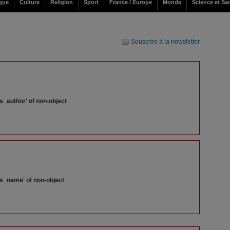
ique
Culture
Religion
Sport
France / Europe
Monde
Science et Sa
Souscrire à la newsletter
s_author' of non-object
ss_name' of non-object