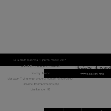
Tous droits réservés ZEjournal.mobi © 2012 -
A PHP Error was encountered
https://zejournal.mobi/med
Severity: Notice
www.zejournal.mobi
Message: Trying to get property 'content' of non-object
Filename: frontend/themes.php
Line Number: 53