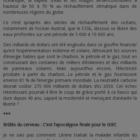
océanique, la vapeur d’eau et les nuages â€‹â€‹contribuent à
hauteur de 50 à 70 % au réchauffement climatique dans de
nombreuses régions du globe.
Ce n’est qu’après des siècles de réchauffement des océans,
notamment de l’océan Austral, que le COâ‚‚ dissous se libère des
eaux profondes sur une période de 5 000 à 10 000 ans.
Des milliards de dollars ont été engloutis dans ce gouffre financier
qu’est l’expérimentation éolienne et solaire, détruisant les sources
d’énergie fiables que sont le charbon, le pétrole et le gaz, tout en
construisant des centaines de milliers d’éoliennes et des milliards
de panneaux solaires. Mais aujourd’hui encore, l’électricité
produite à partir du charbon…Le pétrole et le gaz fournissent
environ 81 % de l’énergie primaire mondiale. La neutralité carbone
devrait coûter 275 000 milliards de dollars d’ici 2050. Cet échec
retentissant pourrait-il être le coup de grâce porté à ce fiasco qui
dure depuis 40 ans, sapant la modernité et menaçant d’anéantir la
liberté ?
***
Brûlés du cerveau : C’est l’apocalypse finale pour le GIEC
Je ne sais pas comment Lénine traitait la maladie infantile du