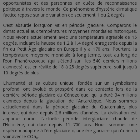
opportunistes et des personnes en quête de reconnaissance
politique à travers le monde. Ce phénomène d’hystérie climatique
factice repose sur une variation de seulement 1 ou 2 degrés.
C’est absurde lorsqu’on vit en période glaciaire. Comparons le
climat actuel aux températures moyennes mondiales historiques.
Nous vivons actuellement avec une température agréable de 15
degrés, incluant la hausse de 1,2 à 1,4 degré enregistrée depuis la
fin du Petit Âge glaciaire en Europe il y a 170 ans. Pourtant, la
température moyenne mondiale à long terme, tout au long de
l’éon Phanérozoïque (qui s’étend sur les 540 derniers millions
d’années), est en réalité de 18 à 25 degrés supérieure, soit jusqu’à
10 degrés de plus.
L’humanité et sa culture unique, fondée sur un symbolisme
profond, ont évolué et prospéré dans ce contexte lors de la
dernière période glaciaire du Cénozoïque, qui a duré 34 millions
d’années depuis la glaciation de l’Antarctique. Nous sommes
actuellement dans la période glaciaire du Quaternaire, plus
intense, qui dure depuis 2,6 millions d’années. La civilisation est
apparue durant l’actuelle période interglaciaire chaude de
l’Holocène, qui dure depuis 11 700 ans. Nous sommes une
espèce « adaptée à l’ère glaciaire », une ère glaciaire qui n’a rien à
voir avec le COâ‚‚.