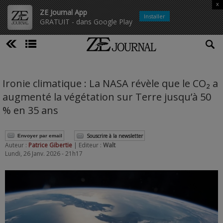
x
ZE Journal App
Installer
GRATUIT - dans Google Play
Ironie climatique : La NASA révèle que le CO₂ a
augmenté la végétation sur Terre jusqu’à 50
% en 35 ans
Souscrire à la newsletter
Envoyer par email
Auteur :
Patrice Gibertie
| Editeur :
Walt
Lundi, 26 Janv. 2026 - 21h17