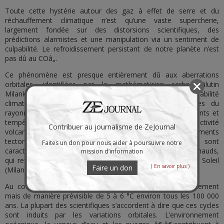
Toute cette hystérie autour des gaz à effet de serre et du
réchauffement climatique n’est qu’une vaste supercherie,
largement fondée sur des distorsions scientifiques, des
prédictions alarmistes et une manipulation via un sentiment de
culpabilité. Le refroidissement persistant de notre planète n’est
pas dû au COâ‚‚.
Ce phénomène est presque entièrement dû aux aberrations
orbitales, identifiées par le mathématicien serbe Milutin
MilankoviÄ‡ et confirmées par la science. Cependant, la variabilité
climatique provient également des variations naturelles du
rayonnement solaire, de la mécanique orbitale, des courants et
tempêtes océaniques, des modifications du relief et de l’activité
Contribuer au journalisme de ZeJournal
volcanique. À plus long terme, elle résulte des mouvements
tectoniques des continents. Les périodes glaciaires sont
Faites un don pour nous aider à poursuivre notre
caractérisées par une alternance de cycles glaciaires et chauds,
mission d’information
qui reflètent les anomalies orbitales de la Terre autour du Soleil
( En savoir plus )
Faire un don
(MilankoviÄ‡).
Au cours de ces cycles, les températures fluctuent fortement
mais de manière prévisible de 5 à 6 °C environ tous les 100 000
ans. La plupart des scientifiques s’accordent à dire que ces cycles
sont induits par les variations orbitales. L’environnement