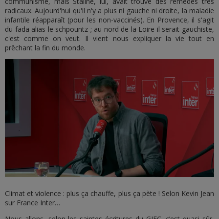
communisme, mais Staline, lui, avait trouvé des remèdes très
radicaux. Aujourd'hui qu'il n'y a plus ni gauche ni droite, la maladie
infantile réapparaît (pour les non-vaccinés). En Provence, il s'agit
du fada alias le schpountz ; au nord de la Loire il serait gauchiste,
c'est comme on veut. Il vient nous expliquer la vie tout en
prêchant la fin du monde.
Climat et violence : plus ça chauffe, plus ça pète ! Selon Kevin Jean
sur France Inter…
Nous allons, selon les saintes écritures du GIEC, c’est quasi sûr,