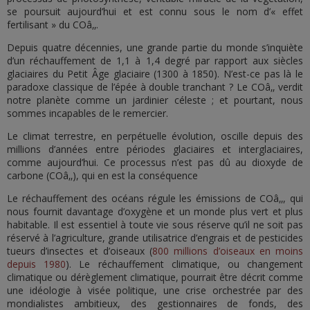
se poursuit aujourd’hui et est connu sous le nom d’« effet
fertilisant » du COâ‚‚.
Depuis quatre décennies, une grande partie du monde s’inquiète
d’un réchauffement de 1,1 à 1,4 degré par rapport aux siècles
glaciaires du Petit Âge glaciaire (1300 à 1850). N’est-ce pas là le
paradoxe classique de l’épée à double tranchant ? Le COâ‚‚ verdit
notre planète comme un jardinier céleste ; et pourtant, nous
sommes incapables de le remercier.
Le climat terrestre, en perpétuelle évolution, oscille depuis des
millions d’années entre périodes glaciaires et interglaciaires,
comme aujourd’hui. Ce processus n’est pas dû au dioxyde de
carbone (COâ‚‚), qui en est la conséquence
Le réchauffement des océans régule les émissions de COâ‚‚, qui
nous fournit davantage d’oxygène et un monde plus vert et plus
habitable. Il est essentiel à toute vie sous réserve qu’il ne soit pas
réservé à l’agriculture, grande utilisatrice d’engrais et de pesticides
tueurs d’insectes et d’oiseaux (
800 millions d’oiseaux en moins
depuis 1980
). Le réchauffement climatique, ou changement
climatique ou dérèglement climatique, pourrait être décrit comme
une idéologie à visée politique, une crise orchestrée par des
mondialistes ambitieux, des gestionnaires de fonds, des