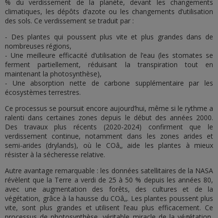
% du verdissement de la planète, devant les changements
climatiques, les dépôts d’azote ou les changements d’utilisation
des sols. Ce verdissement se traduit par :
- Des plantes qui poussent plus vite et plus grandes dans de
nombreuses régions,
- Une meilleure efficacité d’utilisation de l’eau (les stomates se
ferment partiellement, réduisant la transpiration tout en
maintenant la photosynthèse),
- Une absorption nette de carbone supplémentaire par les
écosystèmes terrestres.
Ce processus se poursuit encore aujourd’hui, même si le rythme a
ralenti dans certaines zones depuis le début des années 2000.
Des travaux plus récents (2020-2024) confirment que le
verdissement continue, notamment dans les zones arides et
semi-arides (drylands), où le COâ‚‚ aide les plantes à mieux
résister à la sécheresse relative.
Autre avantage remarquable : les données satellitaires de la NASA
révèlent que la Terre a verdi de 25 à 50 % depuis les années 80,
avec une augmentation des forêts, des cultures et de la
végétation, grâce à la hausse du COâ‚‚. Les plantes poussent plus
vite, sont plus grandes et utilisent l’eau plus efficacement. Ce
processus de photosynthèse, véritable miracle de la végétation,