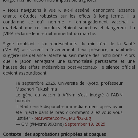
« Nous naviguons à vue », a-t-il asséné, dénonçant l’absence
criante d’études robustes sur les effets à long terme. Il a
condamné ce qu’il nomme « l’embrigadement vaccinal »,
martelant que ces produits étaient superflus et dangereux. La
JVIRA réclame leur retrait immédiat du marché.
Signe troublant : six représentants du ministère de la Santé
(MHLW) assistaient à l’événement. Leur présence, inhabituelle,
suggère une défiance latente au sein même des institutions. Alors
que le Japon enregistre une surmortalité persistante et une
hausse des effets indésirables post-vaccinaux, le silence officiel
devient assourdissant.
18 septembre 2025, Université de Kyoto, professeur
Masanori Fukushima
Le gène du vaccin à ARNm s'est intégré à l'ADN
humain.
Il était censé disparaître immédiatement après avoir
été injecté dans le bras ? Comment allez-vous vous
justifier ?
pic.twitter.com/QMuIfkGKug
— GM (@Mcm999Xtine)
September 19, 2025
Contexte : des approbations précipitées et opaques