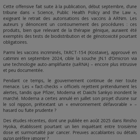
Cette offensive fait suite à la publication, début septembre, d’une
tribune dans « Science, Public Health Policy and the Law »,
exigeant le retrait des autorisations des vaccins à ARNm. Les
auteurs y dénoncent un contournement des procédures : ces
produits, bien que relevant de la thérapie génique, auraient été
exemptés des tests de biodistribution et de génotoxicité pourtant
obligatoires.
Parmi les vaccins incriminés, l’ARCT-154 (Kostaive), approuvé en
catimini en septembre 2024, cible la souche JN.1 d’Omicron via
une technologie auto-amplifiante (saRNA) – encore plus intrusive
et peu documentée.
Pendant ce temps, le gouvernement continue de nier toute
menace. Les « fact-checks » officiels rejettent prétendument les
alertes, tandis que Pfizer, Moderna et Daiichi Sankyo inondent le
marché. Moderna a certes annulé en juillet son projet d’usine sur
le sol nippon, prétextant un « environnement défavorable » –
hasard ou fuite prudente ?
Des études récentes, dont une publiée en août 2025 dans Rinsho
Hyoka, établissent pourtant un lien inquiétant entre troisième
dose et surmortalité par cancer. Preuves accablantes ou détails
qu’on préfère ignorer ?