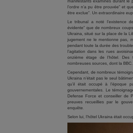
manifestants examinés durant le pr
l’ordre n’a pu être prouvée” et qu
être exclue”. Un extraordinaire e
Le tribunal a noté l’existence d
évidente” que de nombreux coups d
Ukraina, situé sur la place de la Li
jugement ne le mentionne pas, m
pendant toute la durée des troubl
l’agitation dans les rues avois
onzième étage de l’hôtel. Des t
nombreuses sources, dont la BBC.
Cependant, de nombreux témoignag
Ukraina n’était pas le seul bâtimen
qu’il était occupé à l’époque 
gouvernementales. Le témoigna
Defense Force et conseiller de Pa
preuves recueillies par le gou
enquête.
Selon lui, l’hôtel Ukraina était oc