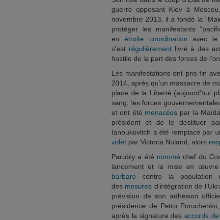
guerre opposant Kiev à Moscou, 
novembre 2013, il a fondé la “Mai
protéger les manifestants “pacifi
en
étroite coordination
avec le g
s’est
régulièrement
livré à des act
hostile de la part des forces de l’or
Les manifestations ont pris fin av
2014, après qu’un massacre de man
place de la Liberté (aujourd’hui 
sang, les forces gouvernementales
et ont été
menacées
par la Maïda
président et de le destituer p
Ianoukovitch a été remplacé par u
volet
par Victoria Nuland, alors
res
Parubiy a été
nommé
chef du Cons
lancement et la mise en œuvre d
barbare
contre la population 
des
mesures
d’intégration de l’Uk
prévision de son adhésion officie
présidence de Petro Porochenko, 
après la signature des
accords de