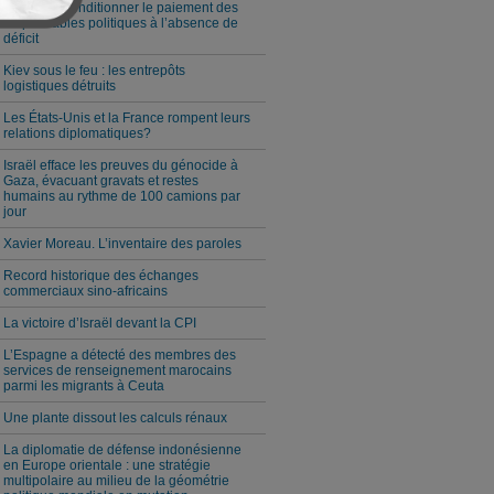
Milei veut conditionner le paiement des
responsables politiques à l’absence de
déficit
Kiev sous le feu : les entrepôts
logistiques détruits
Les États-Unis et la France rompent leurs
relations diplomatiques?
Israël efface les preuves du génocide à
Gaza, évacuant gravats et restes
humains au rythme de 100 camions par
jour
Xavier Moreau. L’inventaire des paroles
Record historique des échanges
commerciaux sino-africains
La victoire d’Israël devant la CPI
L’Espagne a détecté des membres des
services de renseignement marocains
parmi les migrants à Ceuta
Une plante dissout les calculs rénaux
La diplomatie de défense indonésienne
en Europe orientale : une stratégie
multipolaire au milieu de la géométrie