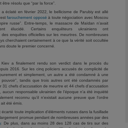
 être résolu que “par la force”.
a éclaté en février 2022, le bellicisme de Parubiy est allé
’est
farouchement opposé
à toute négociation avec Moscou
Empire russe”. Entre-temps, le massacre de Maïdan n’avait
ment élucidé. Certains enquêteurs ukrainiens ont
é
des enquêtes officielles sur les meurtres. De nombreuses
ays cherchaient certainement à ce que la vérité soit occultée
sans doute le premier concerné.
e Kiev a finalement rendu son verdict dans le procès du
uis 2016. Sur les cinq policiers accusés de complicité de
tté purement et simplement, un autre a été condamné à une
pouvoir”, tandis que trois autres ont été condamnés par
 31 chefs d’accusation de meurtre et 44 chefs d’accusation
é, aucun responsable ukrainien de l’époque n’a été inquiété
lement reconnu qu’il n’existait aucune preuve que l’ordre
 ait été émis.
t écarté toute implication d’éléments russes dans la fusillade
largement promue pendant de nombreuses années par des
y
. De plus, dans au moins 28 des 128 cas de tirs sur des