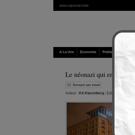
www.zejournal.mobi
A La Une
Economie
Politique / Géopolit
Le néonazi qui en savait t
Envoyer par email
Auteur :
Kit Klarenberg
|
Editeur :
Walt
|
Me