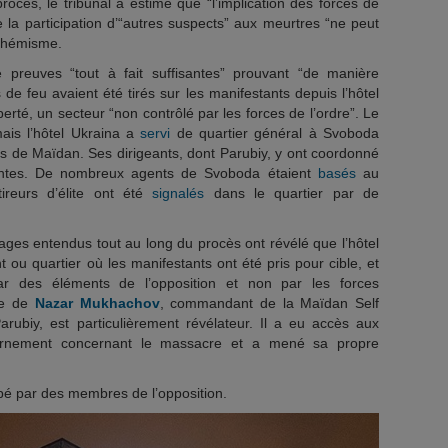
ocès, le tribunal a estimé que “l’implication des forces de
e la participation d’“autres suspects” aux meurtres “ne peut
uphémisme.
e preuves “tout à fait suffisantes” prouvant “de manière
e feu avaient été tirés sur les manifestants depuis l’hôtel
berté, un secteur “non contrôlé par les forces de l’ordre”. Le
ais l’hôtel Ukraina a
servi
de quartier général à Svoboda
es de Maïdan. Ses dirigeants, dont Parubiy, y ont coordonné
inantes. De nombreux agents de Svoboda étaient
basés
au
ireurs d’élite ont été
signalés
dans le quartier par de
es entendus tout au long du procès ont révélé que l’hôtel
t ou quartier où les manifestants ont été pris pour cible, et
par des éléments de l’opposition et non par les forces
ge de
Nazar Mukhachov
, commandant de la Maïdan Self
rubiy, est particulièrement révélateur. Il a eu accès aux
vernement concernant le massacre et a mené sa propre
cupé par des membres de l’opposition.