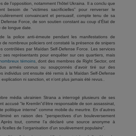
de l’opposition, notamment l’hôtel Ukraina. Il a conclu que
t besoin de “victimes sacrificielles” pour renverser le
iculièrement convaincant et persuasif, compte tenu de sa
f Defense Force, de son soutien constant au coup d’État de
e de longue date.
e la police anti-émeute pendant les manifestations de
e de nombreux policiers ont constaté la présence de snipers
s contrôlées par Maïdan Self-Defense Force. Les services
c ses représentants pour enquêter sur ces quartiers, mais
nombreux témoins
, dont des membres de Right Sector, ont
vidus armés connus ou soupçonnés d’avoir tiré sur des
s individus ont ensuite été remis à la Maïdan Self-Defense
explication ni sanction, et n’ont plus jamais été revus..
èbre média ukrainien Strana a interrogé plusieurs de ses
 ont accusé “le Kremlin”d’être responsable de son assassinat,
xte politique interne” comme mobile du meurtre. En d’autres
éliminé en raison des “perspectives d’un bouleversement
”. Après tout, comme l’a déclaré une source anonyme à
s ficelles de l’organisation d’un soulèvement populaire”.