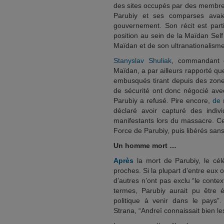
des sites occupés par des membres 
Parubiy et ses comparses avaien
gouvernement. Son récit est part
position au sein de la Maïdan Sel
Maïdan et de son ultranationalism
Stanyslav Shuliak
, commandant d
Maïdan, a par ailleurs rapporté qu
embusqués tirant depuis des zone
de sécurité ont donc négocié ave
Parubiy a refusé. Pire encore,
de 
déclaré avoir capturé des indi
manifestants lors du massacre. Ce
Force de Parubiy, puis libérés sans 
Un homme mort …
Après
la mort de Parubiy, le cél
proches. Si la plupart d’entre eux
d’autres n’ont pas exclu “le conte
termes, Parubiy aurait pu être 
politique à venir dans le pays
Strana, “Andreï connaissait bien le