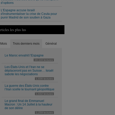
d’options
L'Espagne accuse Israël
d'instrumentaliser la crise de Ceuta pour
punir Madrid de son soutien à Gaza
rticles les plus lus
Mois
Trois derniers mois
Général
Le Maroc envahit l’Espagne
20,116 lectures
Les États-Unis et l’Iran ne se
déplaceront pas en Suisse… Israël
sabote les négociations
1,636 lectures
La guerre des États-Unis contre
l’Iran scelle le tournant géopolitique
1,632 lectures
Le grand final de Emmanuel
Macron : Un 14 Juillet à la hauteur
de son délire
1,259 lectures