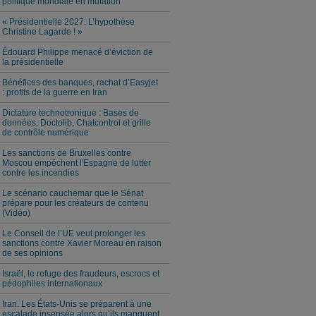
politique mondiale en mutation
« Présidentielle 2027. L’hypothèse
Christine Lagarde ! »
Édouard Philippe menacé d’éviction de
la présidentielle
Bénéfices des banques, rachat d’Easyjet
: profits de la guerre en Iran
Dictature technotronique : Bases de
données, Doctolib, Chatcontrol et grille
de contrôle numérique
Les sanctions de Bruxelles contre
Moscou empêchent l'Espagne de lutter
contre les incendies
Le scénario cauchemar que le Sénat
prépare pour les créateurs de contenu
(Vidéo)
Le Conseil de l’UE veut prolonger les
sanctions contre Xavier Moreau en raison
de ses opinions
Israël, le refuge des fraudeurs, escrocs et
pédophiles internationaux
Iran. Les États-Unis se préparent à une
escalade insensée alors qu’ils manquent