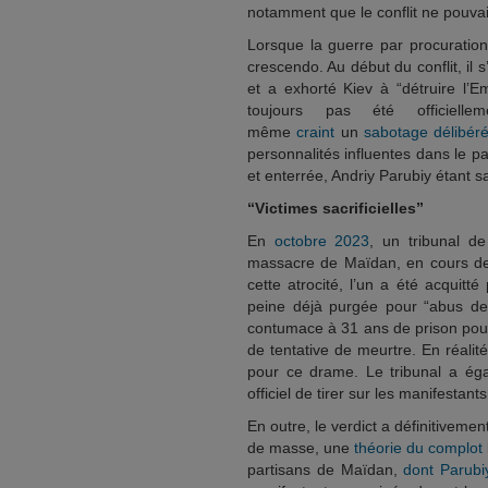
notamment que le conflit ne pouvait
Lorsque la guerre par procuration 
crescendo. Au début du conflit, il s
et a exhorté Kiev à “détruire l’
toujours pas été officielle
même
craint
un
sabotage
délibér
personnalités influentes dans le p
et enterrée, Andriy Parubiy étant 
“Victimes sacrificielles”
En
octobre 2023
, un tribunal d
massacre de Maïdan, en cours dep
cette atrocité, l’un a été acqui
peine déjà purgée pour “abus de 
contumace à 31 ans de prison pour
de tentative de meurtre. En réalit
pour ce drame. Le tribunal a éga
officiel de tirer sur les manifestants
En outre, le verdict a définitivemen
de masse, une
théorie du complot
partisans de Maïdan,
dont Parubi