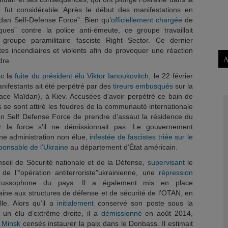
fut considérable. Après le début des manifestations en
dan Self-Defense Force”. Bien qu’
officiellement chargée
de
ques” contre la police anti-émeute, ce groupe travaillait
roupe paramilitaire fasciste Right Sector. Ce dernier
es incendiaires et violents afin de provoquer une réaction
A
dre.
ec la
fuite du président élu Viktor Ianoukovitch
, le 22 février
ifestants ait été perpétré par des
tireurs embusqués
sur la
place Maïdan), à Kiev. Accusées d’avoir perpétré ce bain de
 se sont attiré les foudres de la communauté internationale
n Self Defense Force de prendre d’assaut la résidence du
ar la force s’il ne démissionnait pas. Le gouvernement
ne administration non élue,
infestée de fascistes
triée sur le
ponsable de l’Ukraine
au département d’État américain.
eil de Sécurité nationale et de la Défense,
supervisant
le
e l’“opération antiterroriste”ukrainienne, une
répression
russophone du pays. Il a également mis en place
raine aux structures de défense et de sécurité de l’OTAN, en
lle. Alors qu’il a
initialement
conservé son poste sous la
un élu d’extrême droite, il a
démissionné
en août 2014,
 Minsk
censés instaurer la paix dans le Donbass. Il estimait