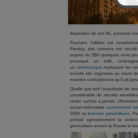
disparition de son fils, présumé mo
Pourtant, l’affaire est certainem
Parubiy, des rumeurs ont circulé s
auprès du SBU quelques mois plus t
provoqué un tollé, contraig
un
communiqué
expliquant les ra
ensuite été organisée au cours de 
manière contradictoire qu’il ait jama
Quelle que soit l’exactitude de c
considérable de secrets sensible
rester cachés à jamais. Ultranatio
social-nationaliste
ouvertement né
2004 sa
branche paramilitaire
, Pa
prônait agressivement la violenc
génocidaire envers la Russie et le