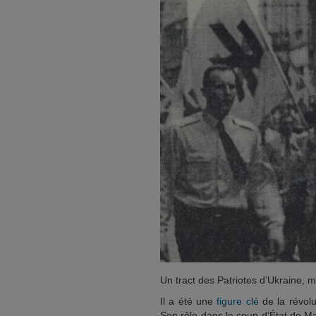
Un tract des Patriotes d’Ukraine, m
Il a été une
figure clé
de la révol
Son rôle dans le coup d’État de M