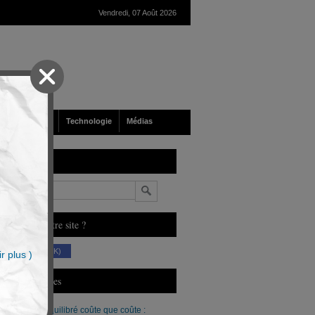
Vendredi, 07 Août 2026
nté
Société
Technologie
Médias
echerche
n
ous aimez notre site ?
(230 K)
r plus )
erniers Articles
Un budget équilibré coûte que coûte :