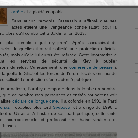
En moins de trois jours, l’assassin de Parubiy
a été
arrêté
et a plaidé coupable.
Sans aucun remords, l’assassin a affirmé que ses
actes étaient une “vengeance contre l’État” pour la
rt, alors qu’il combattait à Bakhmut en 2023.
ent plus complexe qu’il n’y paraît. Après l’assassinat de
elon lesquelles il aurait sollicité une protection officielle
ôt, mais qu’elle lui aurait été refusée. Cette information a
nant les services de sécurité de Kiev à publier
isons du refus. Curieusement, une
conférence de presse
a
laquelle le SBU et les forces de l’ordre locales ont nié de
is sollicité la protection d’une autorité publique.
es informations, Parubiy a emporté dans la tombe un nombre
s, que de nombreuses personnes et entités souhaitent voir
naliste
déclaré de longue date
, il a cofondé en 1991 le Parti
onazi
, rebaptisé plus tard
Svoboda
, et a dirigé de 1998 à
triot of Ukraine. À l’instar de son parti politique, cette unité
e insurrectionnelle et professait une haine virulente et
s Russes.