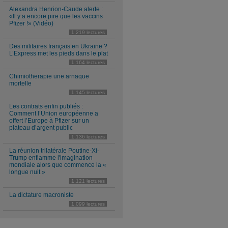
Alexandra Henrion-Caude alerte :
«Il y a encore pire que les vaccins
Pfizer !» (Vidéo)
1,219 lectures
Des militaires français en Ukraine ?
L’Express met les pieds dans le plat
1,164 lectures
Chimiotherapie une arnaque
mortelle
1,145 lectures
Les contrats enfin publiés :
Comment l’Union européenne a
offert l’Europe à Pfizer sur un
plateau d’argent public
1,136 lectures
La réunion trilatérale Poutine-Xi-
Trump enflamme l'imagination
mondiale alors que commence la «
longue nuit »
1,121 lectures
La dictature macroniste
1,099 lectures