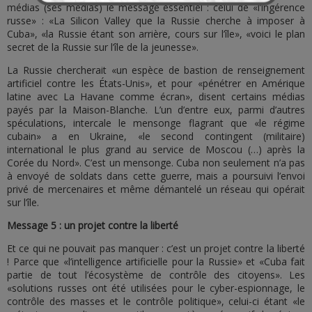
médias (ses médias) le message essentiel : celui de «l’ingérence
russe» : «La Silicon Valley que la Russie cherche à imposer à
Cuba», «la Russie étant son arrière, cours sur l’île», «voici le plan
secret de la Russie sur l’île de la jeunesse».
La Russie chercherait «un espèce de bastion de renseignement
artificiel contre les États-Unis», et pour «pénétrer en Amérique
latine avec La Havane comme écran», disent certains médias
payés par la Maison-Blanche. L’un d’entre eux, parmi d’autres
spéculations, intercale le mensonge flagrant que «le régime
cubain» a en Ukraine, «le second contingent (militaire)
international le plus grand au service de Moscou (…) après la
Corée du Nord». C’est un mensonge. Cuba non seulement n’a pas
à envoyé de soldats dans cette guerre, mais a poursuivi l’envoi
privé de mercenaires et même démantelé un réseau qui opérait
sur l’île.
Message 5 : un projet contre la liberté
Et ce qui ne pouvait pas manquer : c’est un projet contre la liberté
! Parce que «l’intelligence artificielle pour la Russie» et «Cuba fait
partie de tout l’écosystème de contrôle des citoyens». Les
«solutions russes ont été utilisées pour le cyber-espionnage, le
contrôle des masses et le contrôle politique», celui-ci étant «le