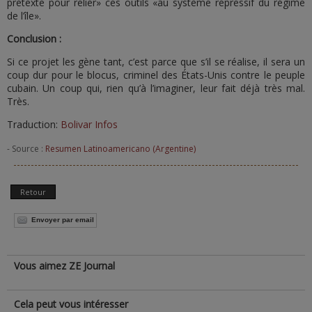
prétexte pour relier» ces outils «au système répressif du régime
de l’île».
Conclusion :
Si ce projet les gène tant, c’est parce que s’il se réalise, il sera un
coup dur pour le blocus, criminel des États-Unis contre le peuple
cubain. Un coup qui, rien qu’à l’imaginer, leur fait déjà très mal.
Très.
Traduction:
Bolivar Infos
- Source :
Resumen Latinoamericano (Argentine)
Retour
Envoyer par email
Vous aimez ZE Journal
Cela peut vous intéresser