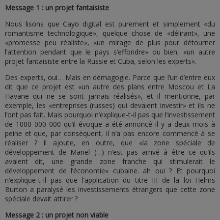
Message 1 : un projet fantaisiste
Nous lisons que Cayo digital est purement et simplement «du
romantisme technologique», quelque chose de «délirant», une
«promesse peu réaliste», «un mirage de plus pour détourner
l’attention pendant que le pays s’effondre» ou bien, «un autre
projet fantaisiste entre la Russie et Cuba, selon les experts».
Des experts, oui… Mais en démagogie. Parce que l’un d’entre eux
dit que ce projet est «un autre des plans entre Moscou et La
Havane qui ne se sont jamais réalisés», et il mentionne, par
exemple, les «entreprises (russes) qui devaient investir» et ils ne
l’ont pas fait. Mais pourquoi n’explique-t-il pas que l’investissement
de 1000 000 000 qu’il évoque a été annoncé il y a deux mois à
peine et que, par conséquent, il n’a pas encore commencé à se
réaliser ? Il ajoute, en outre, que «la zone spéciale de
développement de Mariel (…) n’est pas arrivé à être ce qu’ils
avaient dit, une grande zone franche qui stimulerait le
développement de l’économie» cubaine. ah oui ? Et pourquoi
n’explique-t-il pas que l’application du titre III de la loi Helms
Burton a paralysé les investissements étrangers que cette zone
spéciale devait attirer ?
Message 2 : un projet non viable