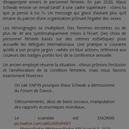
d’inapproprié envers le personnel féminin. En juin 2020, Klaus
Schwab envoie un email tardif à une cadre supérieure : «Sens-tu
que je pense à toi ?». Un message qui glace d’autant plus qu’il
émane du patron d’une organisation prônant l’égalité des sexes.
Les témoignages se multiplient. Des femmes enceintes ou de
plus de 40 ans systématiquement mises à l’écart. Des choix de
personnel féminin basés sur des critères esthétiques pour
accueillir les délégués internationaux. Une pratique si courante
qu’elle a son propre jargon : «white on blue action», référence aux
couleurs des badges portés lors de la conférence annuelle.
Un ancien employé résume la situation : «Nous prônons l’inclusion
et l’amélioration de la condition féminine, mais nous faisons
exactement l’inverse».
On sait ENFIN pourquoi Klaus Schwab a démissionné
du Forum de Davos...
Détournements, abus de biens sociaux, manipulation
des rapports économiques mondiaux...
Le scandale est ENORME
pic.twitter.com/a80oRBMNW1
— MoneyRadar (@MoneyRadar_FR)
August 5, 2025