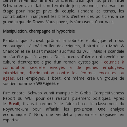
censée servir aux affaires officielles. Sauf que, surprise, Hilde
Schwab en avait fait son terrain de jeu personnel, réservant un
étage pour l’usage privé du couple. Pendant ce temps, les
contribuables finançaient les billets d’entrée des politiciens à ce
grand cirque de
Davos
. Vous payez, ils s’amusent. Charmant.
Manipulation, champagne et hypocrisie
Pendant que Schwab prônait la sobriété écologique et nous
encourageait à mâchouiller des criquets, il sirotait du Moët &
Chandon et se faisait masser aux frais du WEF. Mais le scandale
ne s’arrête pas à l’argent. Des lanceurs d’alerte ont révélé une
culture d’entreprise digne d’un roman dystopique :
courriels à
connotation sexuelle envoyés à de jeunes employées,
intimidation, discrimination contre les femmes enceintes ou
âgées
. Les employés, à bout, ont même créé un groupe de
soutien nommé
« WEFugees »
.
Pire encore, Schwab aurait manipulé le Global Competitiveness
Report du WEF pour des raisons purement politiques. Après
le
Brexit
, il aurait ordonné de faire chuter le classement du
Royaume-Uni pour affaiblir les pro-Brexit. Une analyse
économique ? Non, une vendetta personnelle déguisée en
expertise.