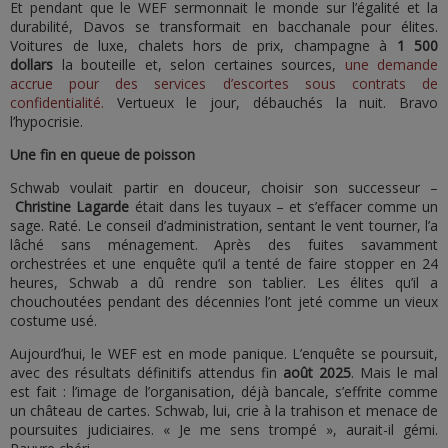
Et pendant que le WEF sermonnait le monde sur l’égalité et la
durabilité, Davos se transformait en bacchanale pour élites.
Voitures de luxe, chalets hors de prix, champagne à
1 500
dollars
la bouteille et, selon certaines sources,
une demande
accrue pour des services d’escortes sous contrats de
confidentialité.
Vertueux le jour, débauchés la nuit. Bravo
l’hypocrisie.
Une fin en queue de poisson
Schwab voulait partir en douceur, choisir son successeur –
Christine Lagarde
était dans les tuyaux – et s’effacer comme un
sage. Raté. Le conseil d’administration, sentant le vent tourner, l’a
lâché sans ménagement. Après des fuites savamment
orchestrées et une enquête qu’il a tenté de faire stopper en 24
heures, Schwab a dû rendre son tablier. Les élites qu’il a
chouchoutées pendant des décennies l’ont jeté comme un vieux
costume usé.
Aujourd’hui, le WEF est en mode panique. L’enquête se poursuit,
avec des résultats définitifs attendus fin
août 2025
. Mais le mal
est fait : l’image de l’organisation, déjà bancale, s’effrite comme
un château de cartes. Schwab, lui, crie à la trahison et menace de
poursuites judiciaires. « Je me sens trompé », aurait-il gémi.