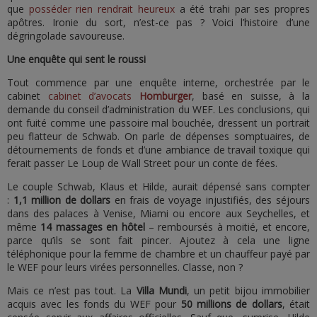
que
posséder rien rendrait heureux
a été trahi par ses propres
apôtres. Ironie du sort, n’est-ce pas ? Voici l’histoire d’une
dégringolade savoureuse.
Une enquête qui sent le roussi
Tout commence par une enquête interne, orchestrée par le
cabinet
cabinet d’avocats
Homburger
, basé en suisse, à la
demande du conseil d’administration du WEF. Les conclusions, qui
ont fuité comme une passoire mal bouchée, dressent un portrait
peu flatteur de Schwab. On parle de dépenses somptuaires, de
détournements de fonds et d’une ambiance de travail toxique qui
ferait passer Le Loup de Wall Street pour un conte de fées.
Le couple Schwab, Klaus et Hilde, aurait dépensé sans compter
:
1,1 million de dollars
en frais de voyage injustifiés, des séjours
dans des palaces à Venise, Miami ou encore aux Seychelles, et
même
14 massages en hôtel
– remboursés à moitié, et encore,
parce qu’ils se sont fait pincer. Ajoutez à cela une ligne
téléphonique pour la femme de chambre et un chauffeur payé par
le WEF pour leurs virées personnelles. Classe, non ?
Mais ce n’est pas tout. La
Villa Mundi
, un petit bijou immobilier
acquis avec les fonds du WEF pour
50 millions de dollars
, était