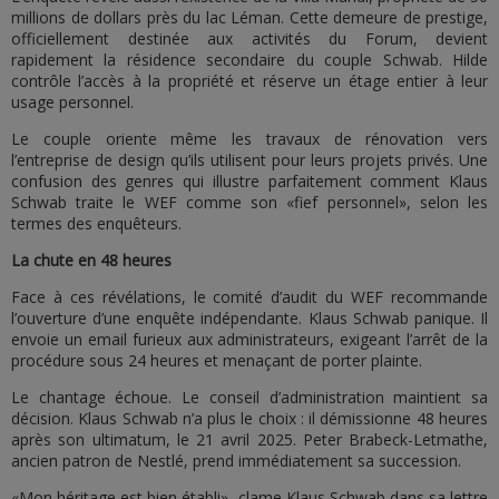
millions de dollars près du lac Léman. Cette demeure de prestige,
officiellement destinée aux activités du Forum, devient
rapidement la résidence secondaire du couple Schwab. Hilde
contrôle l’accès à la propriété et réserve un étage entier à leur
usage personnel.
Le couple oriente même les travaux de rénovation vers
l’entreprise de design qu’ils utilisent pour leurs projets privés. Une
confusion des genres qui illustre parfaitement comment Klaus
Schwab traite le WEF comme son «fief personnel», selon les
termes des enquêteurs.
La chute en 48 heures
Face à ces révélations, le comité d’audit du WEF recommande
l’ouverture d’une enquête indépendante. Klaus Schwab panique. Il
envoie un email furieux aux administrateurs, exigeant l’arrêt de la
procédure sous 24 heures et menaçant de porter plainte.
Le chantage échoue. Le conseil d’administration maintient sa
décision. Klaus Schwab n’a plus le choix : il démissionne 48 heures
après son ultimatum, le 21 avril 2025. Peter Brabeck-Letmathe,
ancien patron de Nestlé, prend immédiatement sa succession.
«Mon héritage est bien établi», clame Klaus Schwab dans sa lettre