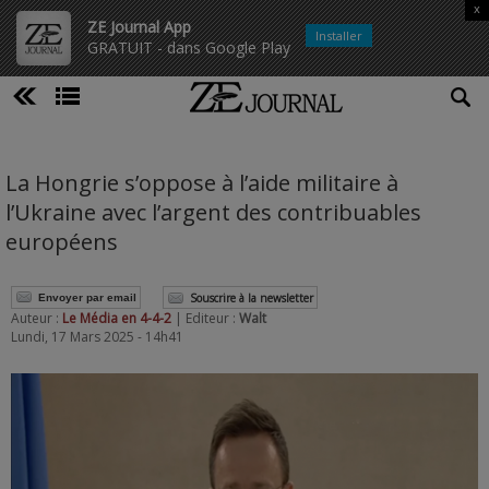
x
ZE Journal App
Installer
GRATUIT - dans Google Play
La Hongrie s’oppose à l’aide militaire à
l’Ukraine avec l’argent des contribuables
européens
Souscrire à la newsletter
Envoyer par email
Auteur :
Le Média en 4-4-2
| Editeur :
Walt
Lundi, 17 Mars 2025 - 14h41