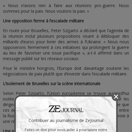
« Nous n’avons rien à faire aux réunions pro-guerre. Nous
sommes pour la paix. Nous voulons la paix. »
Une opposition ferme à l’escalade militaire
En route pour Bruxelles, Peter Szijjarto a déclaré que l’agenda de
la réunion inclut plusieurs propositions visant à débloquer des
milliards d’euros pour livrer des armes à l’Ukraine. « Nous nous
opposerons fermement à ces initiatives qui prolongent la guerre
au lieu de favoriser une issue pacifique », a-t-il affirmé dans un
message publié sur les réseaux sociaux.
Pour le ministre hongrois, l’Europe doit davantage soutenir les
négociations de paix plutôt que d’investir dans l’escalade militaire.
L’isolement de Bruxelles sur la scène internationale
Selon Peter Szijjarto, l’Union européenne se trouve aujourd’hui
isolée à l’international à cause de la stratégie adoptée par les
dirigeants politiques libéraux favorables à la guerre. Il estime que
ces derniers freinent constamment les discussions de paix entre
la Russie et les États-Unis, qui pourraient pourtant ouvrir la voie à
Contribuer au journalisme de ZeJournal
une résolution du conflit en Ukraine.
Faites un don pour nous aider à poursuivre notre
Une position constante en faveur du dialogue