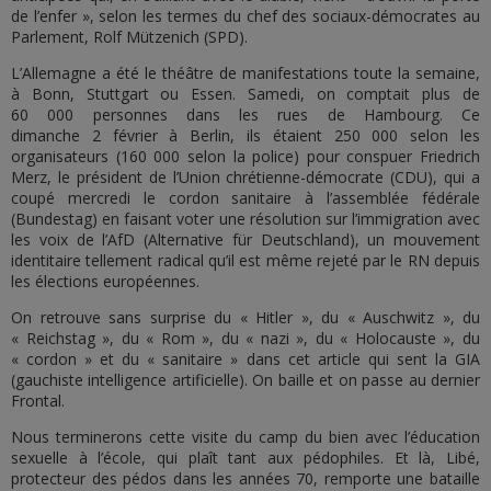
de l’enfer », selon les termes du chef des sociaux-démocrates au
Parlement, Rolf Mützenich (SPD).
L’Allemagne a été le théâtre de manifestations toute la semaine,
à Bonn, Stuttgart ou Essen. Samedi, on comptait plus de
60 000 personnes dans les rues de Hambourg. Ce
dimanche 2 février à Berlin, ils étaient 250 000 selon les
organisateurs (160 000 selon la police) pour conspuer Friedrich
Merz, le président de l’Union chrétienne-démocrate (CDU), qui a
coupé mercredi le cordon sanitaire à l’assemblée fédérale
(Bundestag) en faisant voter une résolution sur l’immigration avec
les voix de l’AfD (Alternative für Deutschland), un mouvement
identitaire tellement radical qu’il est même rejeté par le RN depuis
les élections européennes.
On retrouve sans surprise du « Hitler », du « Auschwitz », du
« Reichstag », du « Rom », du « nazi », du « Holocauste », du
« cordon » et du « sanitaire » dans cet article qui sent la GIA
(gauchiste intelligence artificielle). On baille et on passe au dernier
Frontal.
Nous terminerons cette visite du camp du bien avec l’éducation
sexuelle à l’école, qui plaît tant aux pédophiles. Et là, Libé,
protecteur des pédos dans les années 70, remporte une bataille