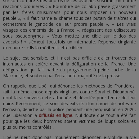
sur son compte X des photos de ces avocats, suscitant un flot de
réactions ordurières : « Pourriture de collabo payée grassement
par les frères musulmans pour nous imposer un nouveau
peuple », « Il faut name & shame tous ces putain de traîtres qui
orchestrent le génocide de leur propre peuple », « Les vrais
visages des ennemis de la France », réagissent des utilisateurs
sous pseudonymes. « Vous mettez une cible sur le dos des
avocats ! » s’émeut toutefois un internaute. Réponse cinglante
d’un autre : « Ils la méritent cette cible ».
Le sujet est sensible, et il n’est pas difficile d’aller trouver des
internautes en colère devant la défiguration de la France. Une
défiguration qui fait partie du programme à peine caché de la
Macronie, et soutenu par l’écrasante majorité de la presse.
On rappelle que Libé, qui dénonce les méthodes de Frontières,
fait la même chose depuis vingt ans contre Soral et Dieudonné,
dont la vie privée a été attaquée et dévoilée pour tenter de leur
nuire. Récemment, ce sont des extraits d’un carnet de notes de
l’écrivain, déniché par la police pendant une perquisition en 2020,
que Libération a
diffusés en ligne
. Nul doute que tout a été fait
pour que les deux hommes soient victimes de loups solitaires
plus ou moins contrôlés...
Libé ne peut donc pas impunément dénoncer le viol de la vie