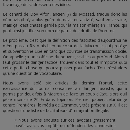
l’avantage de s’adresser à des idiots.
Le canard de Dov Alfon, ancien (?) du Mossad, traque donc les
néonazis (il n’y a plus guère de nazis en activité, sauf en Ukraine,
mais ça, c’est chasse gardée pour la maison-mère) en France, qui
peut ainsi justifier son nom de patrie des droits de l’homme.
Le problème, c’est que la définition des fascistes d’aujourd’hui ne
mène pas au RN mais bien au cœur de la Macronie, qui protège
et subventionne Libé en tant que courroie de transmission docile.
On appelle ça une officine du pouvoir, visible ou profond. Alors il
faut grossir le danger factice, trouver dans tout et n’importe quoi
cette petite chose qui pourra passer pour facho. Tout n’est alors
qu’une question de vocabulaire.
Nous avons isolé six articles du dernier Frontal, cette
excroissance du journal consacrée au danger fasciste, qui a
permis par deux fois à Macron de faire un coup d’État, alors qu’il
pèse moins de 20 % dans l’opinion. Premier papier, celui dirigé
contre Frontières, le média de Zemmour, très présent sur X. Il est
question d’une liste de facilitateurs d’immigration illégale.
« Nous avons enquêté sur ces avocats grassement
payés avec vos impôts qui défendent les clandestins