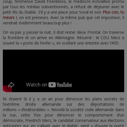
coup, l’immense David Foenkinos, le médiocre écrivaillon promu
par tous les médias subventionnés, a refusé de déjeuner avec le
petit-fils du Diable. S’il y a une place pour Soral et son
Plus con, tu
meurs !
, on est preneurs. Avec la même pub que cet imposteur, il
vendrait évidemment beaucoup plus !
On va pas y passer la nuit, il doit rester deux Frontal. On traverse
la frontière et on arrive en Allemagne. Résumé : le CDU Merz a
ouvert la « porte de l’enfer », en scellant une entente avec l’AfD.
Ils étaient là il y a un an pour dénoncer les plans secrets de
l’extrême droite allemande sur des déportations de
millions « d’indésirables ». Revoilà la société civile allemande dans
la rue, cette fois pour dénoncer le comportement d’un
démocrate, Friedrich Merz, le candidat conservateur aux élections
anticipées qui, en s’alliant avec le diable, vient « d’ouvrir la porte