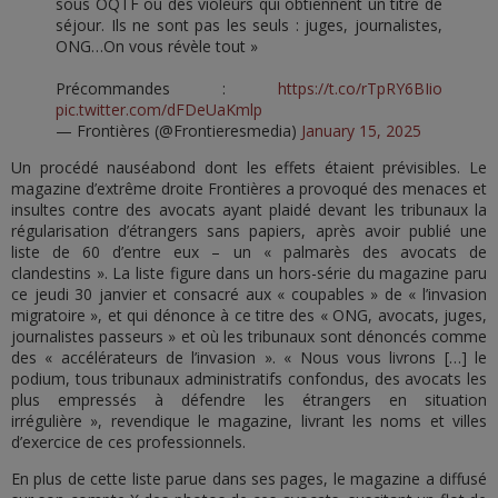
sous OQTF ou des violeurs qui obtiennent un titre de
séjour. Ils ne sont pas les seuls : juges, journalistes,
ONG…On vous révèle tout »
Précommandes :
https://t.co/rTpRY6BIio
pic.twitter.com/dFDeUaKmlp
— Frontières (@Frontieresmedia)
January 15, 2025
Un procédé nauséabond dont les effets étaient prévisibles. Le
magazine d’extrême droite Frontières a provoqué des menaces et
insultes contre des avocats ayant plaidé devant les tribunaux la
régularisation d’étrangers sans papiers, après avoir publié une
liste de 60 d’entre eux – un « palmarès des avocats de
clandestins ». La liste figure dans un hors-série du magazine paru
ce jeudi 30 janvier et consacré aux « coupables » de « l’invasion
migratoire », et qui dénonce à ce titre des « ONG, avocats, juges,
journalistes passeurs » et où les tribunaux sont dénoncés comme
des « accélérateurs de l’invasion ». « Nous vous livrons […] le
podium, tous tribunaux administratifs confondus, des avocats les
plus empressés à défendre les étrangers en situation
irrégulière », revendique le magazine, livrant les noms et villes
d’exercice de ces professionnels.
En plus de cette liste parue dans ses pages, le magazine a diffusé