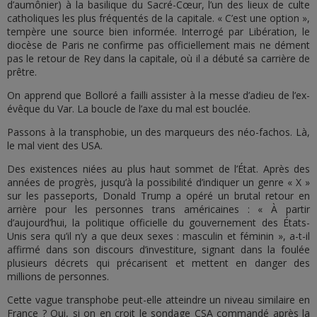
d’aumônier) à la basilique du Sacré-Cœur, l’un des lieux de culte
catholiques les plus fréquentés de la capitale. « C’est une option »,
tempère une source bien informée. Interrogé par Libération, le
diocèse de Paris ne confirme pas officiellement mais ne dément
pas le retour de Rey dans la capitale, où il a débuté sa carrière de
prêtre.
On apprend que Bolloré a failli assister à la messe d’adieu de l’ex-
évêque du Var. La boucle de l’axe du mal est bouclée.
Passons à la transphobie, un des marqueurs des néo-fachos. Là,
le mal vient des USA.
Des existences niées au plus haut sommet de l’État. Après des
années de progrès, jusqu’à la possibilité d’indiquer un genre « X »
sur les passeports, Donald Trump a opéré un brutal retour en
arrière pour les personnes trans américaines : « À partir
d’aujourd’hui, la politique officielle du gouvernement des États-
Unis sera qu’il n’y a que deux sexes : masculin et féminin », a-t-il
affirmé dans son discours d’investiture, signant dans la foulée
plusieurs décrets qui précarisent et mettent en danger des
millions de personnes.
Cette vague transphobe peut-elle atteindre un niveau similaire en
France ? Oui, si on en croit le sondage CSA commandé après la