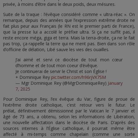
privée, à moins d’être dans le deux poids, deux mésures.
Suite de la traque : l’évêque considéré comme « ultra-réac ». On
remarque, depuis des années que l’expression extrême droite ne
fait plus peur aux Français (le RN est le premier parti de France),
que la presse lui a accolé le préfixe ultra. Si ça ne suffit pas, il
reste encore méga, giga et terra. Mais la terra-droite, ça ne le fait
pas trop, ça rappelle la terre qui ne ment pas. Bien dans son rôle
d’officine de délation, Libé sauve les vies des ouailles.
J’ai aimé et servi ce diocèse de tout mon cœur
d’homme et de tout mon coeur d’évêque.
Je continuerai de servir le Christ et son Église !
+ Dominique Rey
pic.twitter.com/h96rjVX7SM
— Mgr Dominique Rey (@MgrDominiqueRey)
January
7, 2025
Pour Dominique Rey, l’ex évêque du Var, figure de proue de
l’extrême droite catholique, c’est retour vers le futur. Le
prélat, définitivement démissionné par le Vatican le 7 janvier et
âgé de 73 ans, a obtenu, selon les informations de Libération,
une nouvelle affectation dans le diocèse de Paris. D’après des
sources internes à l’Église catholique, il pourrait même être
affecté à mi-temps comme chapelain (comme une sorte