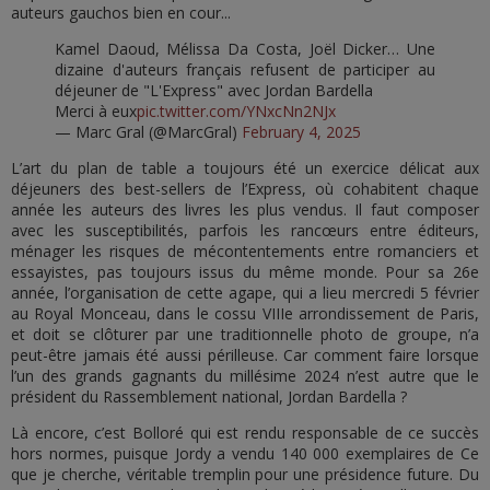
auteurs gauchos bien en cour...
Kamel Daoud, Mélissa Da Costa, Joël Dicker… Une
dizaine d'auteurs français refusent de participer au
déjeuner de "L'Express" avec Jordan Bardella
Merci à eux
pic.twitter.com/YNxcNn2NJx
— Marc Gral (@MarcGral)
February 4, 2025
L’art du plan de table a toujours été un exercice délicat aux
déjeuners des best-sellers de l’Express, où cohabitent chaque
année les auteurs des livres les plus vendus. Il faut composer
avec les susceptibilités, parfois les rancœurs entre éditeurs,
ménager les risques de mécontentements entre romanciers et
essayistes, pas toujours issus du même monde. Pour sa 26e
année, l’organisation de cette agape, qui a lieu mercredi 5 février
au Royal Monceau, dans le cossu VIIIe arrondissement de Paris,
et doit se clôturer par une traditionnelle photo de groupe, n’a
peut-être jamais été aussi périlleuse. Car comment faire lorsque
l’un des grands gagnants du millésime 2024 n’est autre que le
président du Rassemblement national, Jordan Bardella ?
Là encore, c’est Bolloré qui est rendu responsable de ce succès
hors normes, puisque Jordy a vendu 140 000 exemplaires de Ce
que je cherche, véritable tremplin pour une présidence future. Du