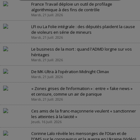
France Travail déploie un outil de profilage
algorithmique à des fins de contrôle
Mardi, 21 Juill. 2026
LFI ou La Folie intégrale : des députés plaident la cause
de violeurs en série de mineurs
Mardi, 21 Juill. 2026
Le business de la mort : quand l'ADMD lorgne sur vos
héritages
Mardi, 21 Juill. 2026
De MK-Ultra à l’opération Midnight Climax
Mardi, 21 Juill. 2026
« Zones grises de l’information » : entre « fake news »
et censure, comme un air de panique
Mardi, 21 Juill. 2026
Ces amis de la franc-maçonnerie veulent « sanctionner
les atteintes à la laïcité »
Jeudi, 16 Juill. 2026
Corinne Lalo révèle les mensonges de l’Otan et de
l’OMS sur le coronavirus et la guerre en Ukraine (Vidéo)