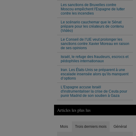
Les sanctions de Bruxelles contre
Moscou empêchent l'Espagne de lutter
contre les incendies
Le scénario cauchemar que le Sénat
prépare pour les créateurs de contenu
(Vidéo)
Le Conseil de l’UE veut prolonger les
sanctions contre Xavier Moreau en raison
de ses opinions
Israël, le refuge des fraudeurs, escrocs et
pédophiles internationaux
Iran. Les États-Unis se préparent à une
escalade insensée alors qu’ils manquent
d’options
L'Espagne accuse Israël
d'instrumentaliser la crise de Ceuta pour
punir Madrid de son soutien à Gaza
Articles les plus lus
Mois
Trois derniers mois
Général