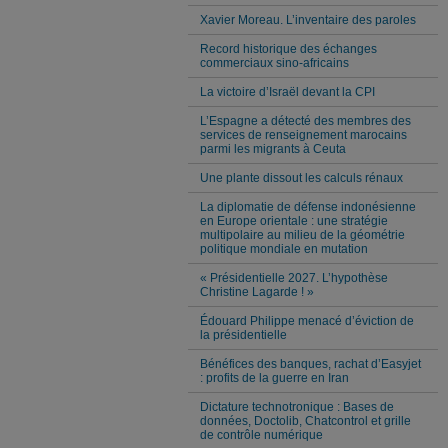
Xavier Moreau. L’inventaire des paroles
Record historique des échanges
commerciaux sino-africains
La victoire d’Israël devant la CPI
L’Espagne a détecté des membres des
services de renseignement marocains
parmi les migrants à Ceuta
Une plante dissout les calculs rénaux
La diplomatie de défense indonésienne
en Europe orientale : une stratégie
multipolaire au milieu de la géométrie
politique mondiale en mutation
« Présidentielle 2027. L’hypothèse
Christine Lagarde ! »
Édouard Philippe menacé d’éviction de
la présidentielle
Bénéfices des banques, rachat d’Easyjet
: profits de la guerre en Iran
Dictature technotronique : Bases de
données, Doctolib, Chatcontrol et grille
de contrôle numérique