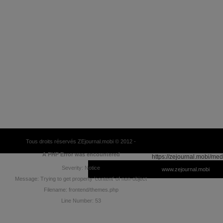
Tous droits réservés ZEjournal.mobi © 2012 -
A PHP Error was encountered
https://zejournal.mobi/med
Severity: Notice
www.zejournal.mobi
Message: Trying to get property 'content' of non-object
Filename: frontend/themes.php
Line Number: 53