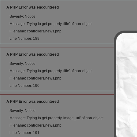
A PHP Error was encountered
Severity: Notice
Message: Trying to get property 'title' of non-object
Filename: controllers/news.php
Line Number: 189
A PHP Error was encountered
Severity: Notice
Message: Trying to get property 'title' of non-object
Filename: controllers/news.php
Line Number: 190
A PHP Error was encountered
Severity: Notice
Message: Trying to get property 'image_url' of non-object
Filename: controllers/news.php
Line Number: 191