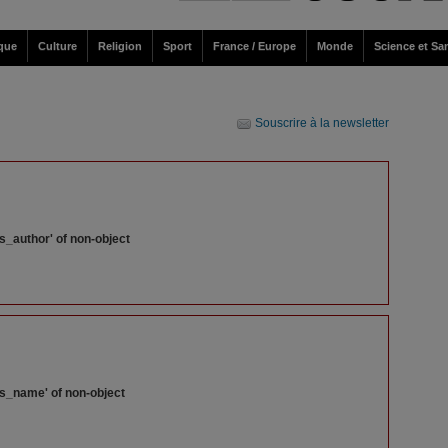
ique
Culture
Religion
Sport
France / Europe
Monde
Science et Sa
Souscrire à la newsletter
s_author' of non-object
ss_name' of non-object