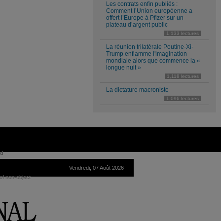
Les contrats enfin publiés :
Comment l’Union européenne a
offert l’Europe à Pfizer sur un
plateau d’argent public
1,133 lectures
La réunion trilatérale Poutine-Xi-
Trump enflamme l'imagination
mondiale alors que commence la «
longue nuit »
1,118 lectures
La dictature macroniste
1,096 lectures
ed
Vendredi, 07 Août 2026
of non-object