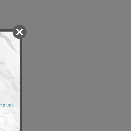
n
r plus )