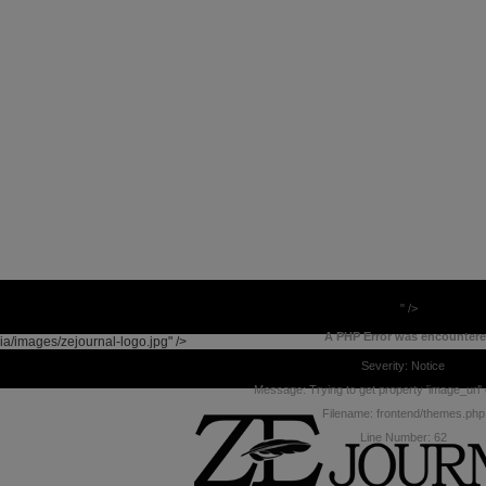
" />
A PHP Error was encounter
ia/images/zejournal-logo.jpg" />
Severity: Notice
Message: Trying to get property 'image_url' 
Filename: frontend/themes.php
Line Number: 62