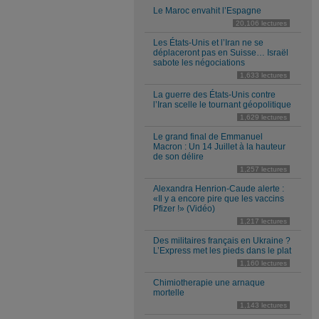
Le Maroc envahit l’Espagne
20,106 lectures
Les États-Unis et l’Iran ne se
déplaceront pas en Suisse… Israël
sabote les négociations
1,633 lectures
La guerre des États-Unis contre
l’Iran scelle le tournant géopolitique
1,629 lectures
Le grand final de Emmanuel
Macron : Un 14 Juillet à la hauteur
de son délire
1,257 lectures
Alexandra Henrion-Caude alerte :
«Il y a encore pire que les vaccins
Pfizer !» (Vidéo)
1,217 lectures
Des militaires français en Ukraine ?
L’Express met les pieds dans le plat
1,160 lectures
Chimiotherapie une arnaque
mortelle
1,143 lectures