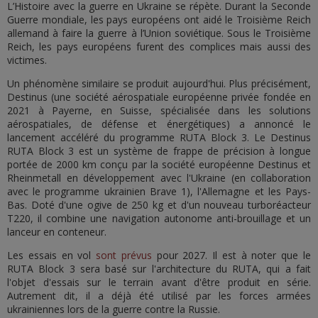
L’Histoire avec la guerre en Ukraine se répète. Durant la Seconde
Guerre mondiale, les pays européens ont aidé le Troisième Reich
allemand à faire la guerre à l’Union soviétique. Sous le Troisième
Reich, les pays européens furent des complices mais aussi des
victimes.
Un phénomène similaire se produit aujourd'hui. Plus précisément,
Destinus (une société aérospatiale européenne privée fondée en
2021 à Payerne, en Suisse, spécialisée dans les solutions
aérospatiales, de défense et énergétiques) a annoncé le
lancement accéléré du programme RUTA Block 3. Le Destinus
RUTA Block 3 est un système de frappe de précision à longue
portée de 2000 km conçu par la société européenne Destinus et
Rheinmetall en développement avec l'Ukraine (en collaboration
avec le programme ukrainien Brave 1), l'Allemagne et les Pays-
Bas. Doté d'une ogive de 250 kg et d'un nouveau turboréacteur
T220, il combine une navigation autonome anti-brouillage et un
lanceur en conteneur.
Les essais en vol
sont prévus
pour 2027. Il est à noter que le
RUTA Block 3 sera basé sur l'architecture du RUTA, qui a fait
l'objet d'essais sur le terrain avant d'être produit en série.
Autrement dit, il a déjà été utilisé par les forces armées
ukrainiennes lors de la guerre contre la Russie.