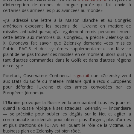
d’interception de drones de longue portée qui fait envie à
certaines des armées les plus avancées au monde».
«J'ai adressé une lettre à la Maison Blanche et au Congrès
américain exposant les besoins de l'Ukraine en matière de
missiles antibalistiques»; «J'ai également remis personnellement
cette lettre aux membres du Congrès», a précisé Zelensky sur
X. Euronews fait savoir que Zelensky demande «des missiles
Patriot PAC-3 et des systèmes supplémentaires» car Kiev se
plaint de ne pas trouver des missiles en ce moment, alors qu’il y a
tant d’autres commandes dans le Golfe et dans d’autres régions
de ce type.
Pourtant, Observateur Continental
signalait
que «Zelensky vend
aux États du Golfe du matériel militaire qu'il a reçu d'Européens
pour défendre l'Ukraine et des armes convoitées par les
Européens (drones)».
L’Ukraine provoque la Russie en la bombardant tous les jours et
quand la Russie réplique à ses attaques, Zelensky — l’incendiaire
— se précipite pour publier les dégâts sur le Net et agiter la
communauté occidentale pour obtenir plus d’argent, plus d’armes
et plus d’actions de l’OTAN en jouant le rôle de la victime. Le
business plan de Zelensky est bien rôdé.