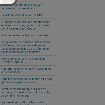
Record historique des échanges
commerciaux sino-africains
La victoire d’Israël devant la CPI
L’Espagne a détecté des membres des
services de renseignement marocains
parmi les migrants à Ceuta
Une plante dissout les calculs rénaux
La diplomatie de défense indonésienne
en Europe orientale : une stratégie
multipolaire au milieu de la géométrie
politique mondiale en mutation
« Présidentielle 2027. L’hypothèse
Christine Lagarde ! »
Édouard Philippe menacé d’éviction de
la présidentielle
Bénéfices des banques, rachat d’Easyjet
: profits de la guerre en Iran
Dictature technotronique : Bases de
données, Doctolib, Chatcontrol et grille
de contrôle numérique
Les sanctions de Bruxelles contre