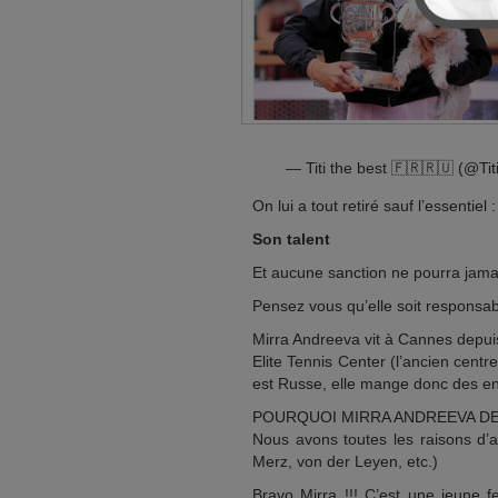
— Titi the best 🇫🇷🇷🇺 (@Ti
On lui a tout retiré sauf l’essentiel :
Son talent
Et aucune sanction ne pourra jamai
Pensez vous qu’elle soit responsab
Mirra Andreeva vit à Cannes depuis 4
Elite Tennis Center (l’ancien centr
est Russe, elle mange donc des e
POURQUOI MIRRA ANDREEVA DE
Nous avons toutes les raisons d’
Merz, von der Leyen, etc.)
Bravo Mirra !!! C’est une jeune f