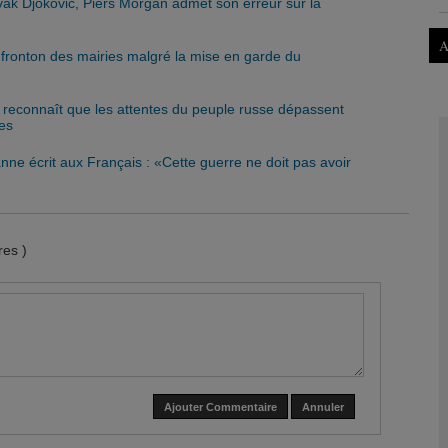
vak Djokovic, Piers Morgan admet son erreur sur la
A
fronton des mairies malgré la mise en garde du
 reconnaît que les attentes du peuple russe dépassent
tes
nne écrit aux Français : «Cette guerre ne doit pas avoir
es )
Ajouter Commentaire
Annuler