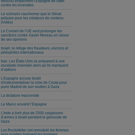
Moscou empêchent l'Espagne de lutter
contre les incendies
Le scénario cauchemar que le Sénat
prépare pour les créateurs de contenu
(Vidéo)
Le Conseil de l’UE veut prolonger les
sanctions contre Xavier Moreau en raison
de ses opinions
Israël, le refuge des fraudeurs, escrocs et
pédophiles internationaux
Iran. Les États-Unis se préparent à une
escalade insensée alors qu’ils manquent
d’options
L'Espagne accuse Israël
d'instrumentaliser la crise de Ceuta pour
punir Madrid de son soutien à Gaza
La dictature macroniste
Le Maroc envahit l’Espagne
L’Inde a livré plus de 2500 cargaisons
d’armes à Israël pendant le génocide de
Gaza
Les Rockefeller ont remodelé les femmes
pour qu'elles haïssent les hommes