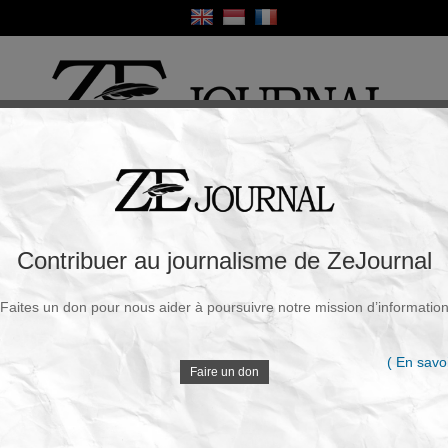
ique
Culture
Religion
Sport
France / Europe
Monde
Science et Sa
R
quinerie macronienne contre une jeune
Contribuer au journalisme de ZeJournal
 est Russe
Faites un don pour nous aider à poursuivre notre mission d’informatio
Souscrire à la newsletter
V
undi, 08 Juin 2026 - 11h12
( En savoi
Faire un don
La russe Mirra Andreeva devient la championne du
tournoi de tennis de Roland-Garros – mais le drapeau
D
russe est interdit.
L’hymne national de Russie n’a pas été entendu.