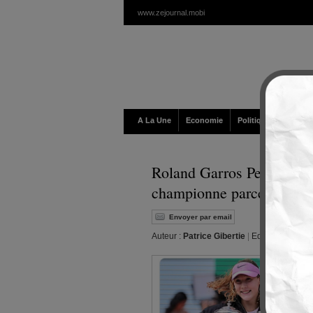
www.zejournal.mobi
A La Une
Economie
Politique / Géopolit
Roland Garros Petite mes
championne parce qu’elle
Envoyer par email
Auteur :
Patrice Gibertie
|
Editeur :
Walt
|
L