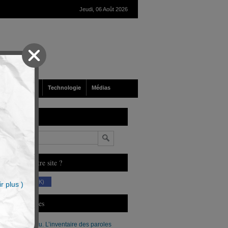
Jeudi, 06 Août 2026
nté
Société
Technologie
Médias
echerche
n
ous aimez notre site ?
(230 K)
r plus )
erniers Articles
Xavier Moreau. L’inventaire des paroles