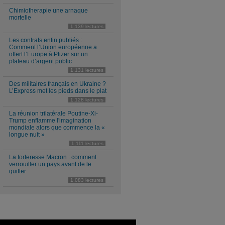
Chimiotherapie une arnaque
mortelle
1,139 lectures
Les contrats enfin publiés :
Comment l’Union européenne a
offert l’Europe à Pfizer sur un
plateau d’argent public
1,131 lectures
Des militaires français en Ukraine ?
L’Express met les pieds dans le plat
1,128 lectures
La réunion trilatérale Poutine-Xi-
Trump enflamme l'imagination
mondiale alors que commence la «
longue nuit »
1,111 lectures
La forteresse Macron : comment
verrouiller un pays avant de le
quitter
1,083 lectures