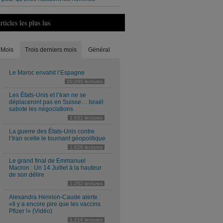
rticles les plus lus
Mois
Trois derniers mois
Général
Le Maroc envahit l’Espagne
20,095 lectures
Les États-Unis et l’Iran ne se
déplaceront pas en Suisse… Israël
sabote les négociations
1,631 lectures
La guerre des États-Unis contre
l’Iran scelle le tournant géopolitique
1,626 lectures
Le grand final de Emmanuel
Macron : Un 14 Juillet à la hauteur
de son délire
1,252 lectures
Alexandra Henrion-Caude alerte :
«Il y a encore pire que les vaccins
Pfizer !» (Vidéo)
1,216 lectures