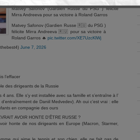
Matvey Safonov (Gardien Russe du PSG ) félicite
Mirra Andreeva pour sa victoire à Roland Garros
Matvey Safonov (Gardien Russe 🇷🇺 du PSG )
félicite Mirra Andreeva 🇷🇺 pour sa victoire à
Roland Garros 🔥
pic.twitter.com/XE7UzcKlWj
tithebest4)
June 7, 2026
s l’effacer
le des dirigeants de la Russie
 ans. Elle s’y est installée avec sa famille et s’entraîne à l’
e d’entraînement de Daniil Medvedev). Ah oui c’est vrai : elle
nfants en compagnie des ours
VRAIT AVOIR HONTE D’ÊTRE RUSSE ?
avoir honte de nos dirigeants en Europe (Macron, Starmer,
emme qui aime le tennis et son chien, elle ne fait pas de