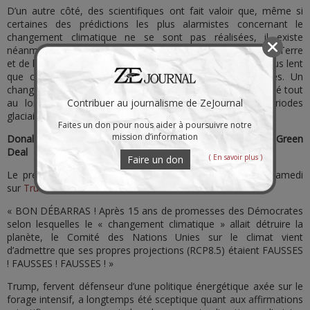
D’un autre côté, des scientifiques ont fait valoir que, même si
certaines des prédictions les plus alarmistes concernant le
changement climatique ne se sont pas réalisées, il existe
néanmoins de nombreuses preuves du réchauffement de la Terre
et de la fonte des calottes glaciaires, bien qu’à un rythme plus lent
que certaines des prévisions les plus tristement célèbres. Un
changement du climat sur le long terme comme il en a existé tout
au long de l’histoire du climat qui a oscillé entre périodes
Contribuer au journalisme de ZeJournal
glaciaires et périodes plus chaudes.
Faites un don pour nous aider à poursuivre notre
mission d’information
Donald Trump savoure sa victoire sur les khmers verts du Green
Deal
( En savoir plus )
Faire un don
Le président des Etats-Unis a donc savouré sa victoire samedi
sur
Truth Social
:
« BON DÉBARRAS ! Après 15 ans de promesses des Démocrates
selon lesquelles le « changement climatique » allait détruire la
planète, le Comité des Nations Unies sur le climat vient
d’admettre que ses propres projections (RCP8.5) étaient FAUSSES
! FAUSSES ! FAUSSES ! »
Trump, fervent défenseur d’une politique énergétique axée sur le
forage intensif, a longtemps été sceptique quant aux affirmations