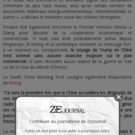
commune au plus haut niveau, ainsi qu’un certain nombre de
documents bilatéraux intergouvernementaux, interministériels et
autres », a déclaré le ministère russe des Affaires étrangères.
Poutine doit également rencontrer le Premier ministre chinois Li
Qiang pour discuter de la coopération économique et
commerciale. Si tout cela était probablement prévu depuis
longtemps, le timing et la symbolique envoient un message fort,
à un moment où, ironiquement,
le voyage de Trump en Chine
s’est achevé sans aucune avancée majeure sur le plan
commercial
, ni sans résoudre aucun aspect de la guerre en Iran
ou de la crise du détroit d’Ormuz.
Le South China Morning Post souligne également l’importance
du
timing
:
"Ce sera la première fois que la Chine accueillera les dirigeants de
ces deux puissances au cours du même mois en dehors d’un
cadre multilatéral, ce qui reflète les efforts de Pékin pour gérer
ses relations avec ces deux pays et se positionner comme une
puissance pivot au sein d’un ordre mondial de plus en plus
fracturé.
Contribuer au journalisme de ZeJournal
La visite de Poutine
fera également de la Chine le premier pays à
Faites un don pour nous aider à poursuivre notre