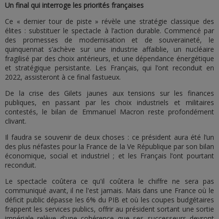
Un final qui interroge les priorités françaises
Ce « dernier tour de piste » révèle une stratégie classique des
élites : substituer le spectacle à l’action durable. Commencé par
des promesses de modernisation et de souveraineté, le
quinquennat s’achève sur une industrie affaiblie, un nucléaire
fragilisé par des choix antérieurs, et une dépendance énergétique
et stratégique persistante. Les Français, qui l’ont reconduit en
2022, assisteront à ce final fastueux.
De la crise des Gilets jaunes aux tensions sur les finances
publiques, en passant par les choix industriels et militaires
contestés, le bilan de Emmanuel Macron reste profondément
clivant.
Il faudra se souvenir de deux choses : ce président aura été l’un
des plus néfastes pour la France de la Ve République par son bilan
économique, social et industriel ; et les Français l’ont pourtant
reconduit.
Le spectacle coûtera ce qu'il coûtera le chiffre ne sera pas
communiqué avant, il ne l'est jamais. Mais dans une France où le
déficit public dépasse les 6% du PIB et où les coupes budgétaires
frappent les services publics, offrir au président sortant une sortie
impériale relève d'une cohérence que ses successeurs devront