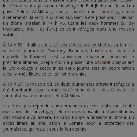
les récentes attaques contre le village de Bint Jbeil, dans le sud du
pays. Selon Al-Akhbar, qui a publié une
chronologie
des
événements, la voiture qu’elles suivaient a été prise pour cible par
un drone israélien à 14 h 45, tuant les deux hommes qui s’y
trouvaient. Khalil et Faraj se sont réfugiés dans une maison
voisine.
À 14 h 50, Khalil a contacté ses rédacteurs en chef et sa famille,
selon la journaliste Courtney Bonneau, basée au Liban. La
nouvelle de l’incident s’est rapidement répandue, poussant le
président libanais Joseph Aoun à publier une
déclaration
appelant
la Croix-Rouge à secourir les deux journalistes en coordination
avec l’armée libanaise et les Nations unies.
À 16 h 27, la maison où les deux journalistes s’étaient réfugiés a
été bombardée par l’armée israélienne et le contact avec les
journalistes a été perdu, selon Al-Akhbar.
Israël n’a pas répondu aux demandes d’accès, entravant toute
opération de sauvetage, selon un responsable militaire libanais
s’adressant à Al Jazeera. La Croix-Rouge a finalement obtenu un
accès limité au site, selon le Comité pour la protection des
journalistes, qui restait sous le feu des tirs.