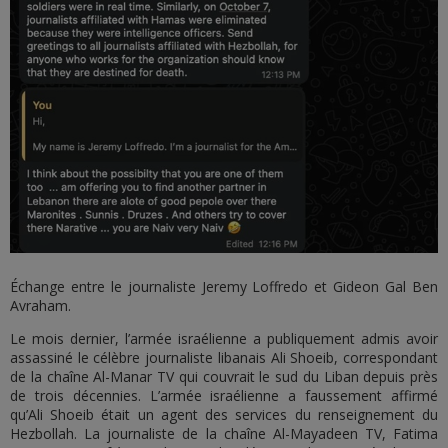
Échange entre le journaliste Jeremy Loffredo et Gideon Gal Ben
Avraham.
Le mois dernier, l’armée israélienne a publiquement admis avoir
assassiné le célèbre journaliste libanais Ali Shoeib, correspondant
de la chaîne Al-Manar TV qui couvrait le sud du Liban depuis près
de trois décennies. L’armée israélienne a faussement affirmé
qu’Ali Shoeib était un agent des services du renseignement du
Hezbollah. La journaliste de la chaîne Al-Mayadeen TV, Fatima