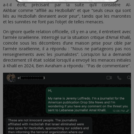
a-t-il écrit, précisant par la suite qu’il considère Al-
Akhbar comme “affilié au Hezbollah” et que “seuls ceux qui sont
liés au Hezbollah devraient avoir peur”, tandis que les maronites
et les sunnites ne font pas l’objet de telles menaces.
On ignore quelle relation officielle, s’il y en a une, il entretient avec
l’armée israélienne. Interrogé sur la situation critique d’Amal Khalil,
coincée sous les décombres d’une maison prise pour cible par
l’armée israélienne, il a répondu : “Nous ne partageons pas nos
renseignements avec les journalistes”. Lorsqu’on lui a demandé
directement s’il était soldat lorsqu’il a envoyé les menaces initiales
à Khalil en 2024, Ben Avraham a répondu : “Pas de commentaire”.