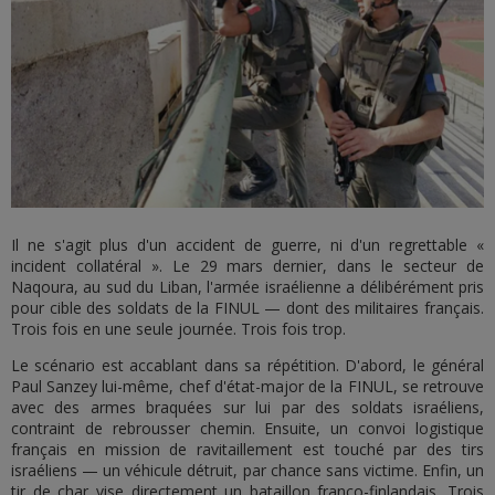
Il ne s'agit plus d'un accident de guerre, ni d'un regrettable «
incident collatéral ». Le 29 mars dernier, dans le secteur de
Naqoura, au sud du Liban, l'armée israélienne a délibérément pris
pour cible des soldats de la FINUL — dont des militaires français.
Trois fois en une seule journée. Trois fois trop.
Le scénario est accablant dans sa répétition. D'abord, le général
Paul Sanzey lui-même, chef d'état-major de la FINUL, se retrouve
avec des armes braquées sur lui par des soldats israéliens,
contraint de rebrousser chemin. Ensuite, un convoi logistique
français en mission de ravitaillement est touché par des tirs
israéliens — un véhicule détruit, par chance sans victime. Enfin, un
tir de char vise directement un bataillon franco-finlandais. Trois