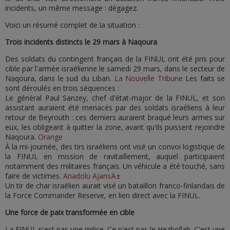
incidents, un même message : dégagez.
Voici un résumé complet de la situation :
Trois incidents distincts le 29 mars à Naqoura
Des soldats du contingent français de la FINUL ont été pris pour
cible par l'armée israélienne le samedi 29 mars, dans le secteur de
Naqoura, dans le sud du Liban.
La Nouvelle Tribune
Les faits se
sont déroulés en trois séquences :
Le général Paul Sanzey, chef d'état-major de la FINUL, et son
assistant auraient été menacés par des soldats israéliens à leur
retour de Beyrouth : ces derniers auraient braqué leurs armes sur
eux, les obligeant à quitter la zone, avant qu'ils puissent rejoindre
Naqoura.
Orange
À la mi-journée, des tirs israéliens ont visé un convoi logistique de
la FINUL en mission de ravitaillement, auquel participaient
notamment des militaires français. Un véhicule a été touché, sans
faire de victimes.
Anadolu AjansÄ±
Un tir de char israélien aurait visé un bataillon franco-finlandais de
la Force Commander Reserve, en lien direct avec la FINUL.
Une force de paix transformée en cible
La FINUL n'est pas une milice. Ce n'est pas le Hezbollah. C'est une