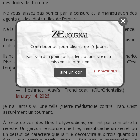
des droits de l’homme.
Ne vous laissez pas berner par la censure et la manipulation des
agents et des idiots utiles de l’empire.
Ne laissez pas les apologistes de l’empire vous réduire au silence.
Tenez bon. Voilà exactement ce que ça donne. Vous avez raison,
et ils ont tort.
Contribuer au journalisme de ZeJournal
Ils ne font rien de nouveau. Ils ressortent le même vieux scénario.
Faites un don pour nous aider à poursuivre notre
Pire encore, ils utilisent souvent les mêmes acteurs. C’est
mission d’information
toujours la même mascarade.
( En savoir plus )
Faire un don
I've never seen this level of media warfare against
Iran. Definitely a watershed moment.
— Heshmat Alavi's Trenchcoat (@UrOrientalist)
January 14, 2026
Je n’ai jamais vu une telle guerre médiatique contre l’Iran. C’est
assurément un tournant.
À force de voir des films hollywoodiens, on finit par connaître la
recette. Un garçon rencontre une fille, mais il cache un secret ou
un défaut de caractère que la fille découvrira aux trois quarts du