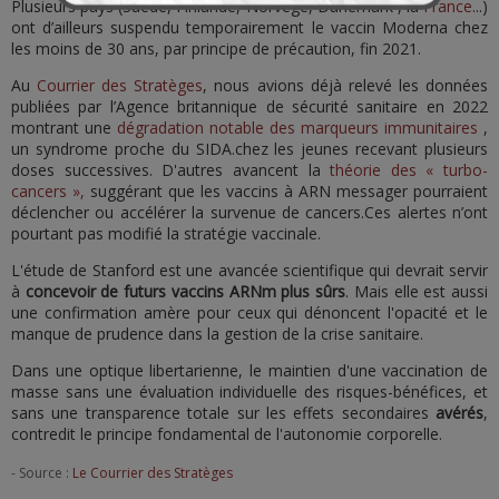
Plusieurs pays (Suède, Finlande, Norvège, Danemark , la
France
...)
ont d’ailleurs suspendu temporairement le vaccin Moderna chez
les moins de 30 ans, par principe de précaution, fin 2021.
Au
Courrier des Stratèges
, nous avions déjà relevé les données
publiées par l’Agence britannique de sécurité sanitaire en 2022
montrant une
dégradation notable des marqueurs immunitaires
,
un syndrome proche du SIDA.chez les jeunes recevant plusieurs
doses successives. D'autres avancent la
théorie des « turbo-
cancers »,
suggérant que les vaccins à ARN messager pourraient
déclencher ou accélérer la survenue de cancers.Ces alertes n’ont
pourtant pas modifié la stratégie vaccinale.
L'étude de Stanford est une avancée scientifique qui devrait servir
à
concevoir de futurs vaccins ARNm plus sûrs
. Mais elle est aussi
une confirmation amère pour ceux qui dénoncent l'opacité et le
manque de prudence dans la gestion de la crise sanitaire.
Dans une optique libertarienne, le maintien d'une vaccination de
masse sans une évaluation individuelle des risques-bénéfices, et
sans une transparence totale sur les effets secondaires
avérés
,
contredit le principe fondamental de l'autonomie corporelle.
- Source :
Le Courrier des Stratèges