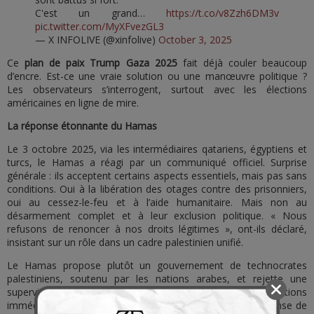
C'est un grand…
https://t.co/v8Zzh6DM3v
pic.twitter.com/MyXFvezGL3
— X INFOLIVE (@xinfolive)
October 3, 2025
Ce
plan de paix Trump Gaza 2025
fait déjà couler beaucoup
d’encre. Est-ce une vraie solution ou une manœuvre politique ?
Les observateurs s’interrogent, surtout avec les élections
américaines en ligne de mire.
La réponse étonnante du Hamas
Le 3 octobre 2025, via les intermédiaires qatariens, égyptiens et
turcs, le Hamas a réagi par un communiqué officiel. Surprise
générale : ils acceptent certains aspects essentiels, mais pas sans
conditions. Oui à la libération des otages contre des prisonniers,
oui au cessez-le-feu et à l’aide humanitaire. Mais non au
désarmement complet et à leur exclusion politique. « Nous
refusons de renoncer à nos droits légitimes », ont-ils déclaré,
insistant sur un rôle dans un cadre palestinien unifié.
Le Hamas propose plutôt un gouvernement de technocrates
palestiniens, soutenu par les nations arabes, et rejette une
supervision par Tony Blair. Ils appellent à des négociations
immédiates via les médiateurs. Trump a qualifié cette réponse de