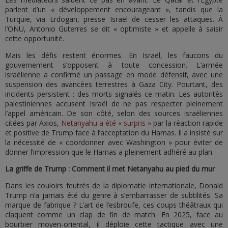
parlent d’un « développement encourageant », tandis que la
Turquie, via Erdogan, presse Israël de cesser les attaques. À
l’ONU, Antonio Guterres se dit « optimiste » et appelle à saisir
cette opportunité.
Mais les défis restent énormes. En Israël, les faucons du
gouvernement s’opposent à toute concession. L’armée
israélienne a confirmé un passage en mode défensif, avec une
suspension des avancées terrestres à Gaza City. Pourtant, des
incidents persistent : des morts signalés ce matin. Les autorités
palestiniennes accusent Israël de ne pas respecter pleinement
l’appel américain. De son côté, selon des sources israéliennes
citées par Axios,
Netanyahu a été « surpris »
par la réaction rapide
et positive de Trump face à l’acceptation du Hamas. Il a insisté sur
la nécessité de « coordonner avec Washington » pour éviter de
donner l’impression que le Hamas a pleinement adhéré au plan.
La griffe de Trump : Comment il met Netanyahu au pied du mur
Dans les couloirs feutrés de la diplomatie internationale, Donald
Trump n’a jamais été du genre à s’embarrasser de subtilités. Sa
marque de fabrique ? L’art de l’esbroufe, ces coups théâtraux qui
claquent comme un clap de fin de match. En 2025, face au
bourbier moyen-oriental, il déploie cette tactique avec une