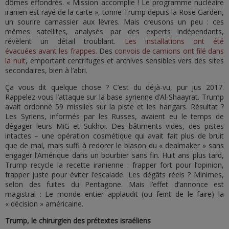
dômes effondrés. « Mission accomplie ! Le programme nucléaire
iranien est rayé de la carte », tonne Trump depuis la Rose Garden,
un sourire carnassier aux lèvres. Mais creusons un peu : ces
mêmes satellites, analysés par des experts indépendants,
révèlent un détail troublant.
Les installations ont été
évacuées avant les frappes.
Des
convois de camions ont filé dans
la nuit
, emportant centrifuges et archives sensibles vers des sites
secondaires, bien à l’abri.
Ça vous dit quelque chose ? C’est du déjà-vu, pur jus 2017.
Rappelez-vous l’attaque sur la base syrienne d’Al-Shaayrat. Trump
avait ordonné 59 missiles sur la piste et les hangars. Résultat ?
Les Syriens, informés par les Russes, avaient eu le temps de
dégager leurs MiG et Sukhoi. Des bâtiments vides, des pistes
intactes – une opération cosmétique qui avait fait plus de bruit
que de mal, mais suffi à redorer le blason du « dealmaker » sans
engager l’Amérique dans un bourbier sans fin. Huit ans plus tard,
Trump recycle la recette iranienne : frapper fort pour l’opinion,
frapper juste pour éviter l’escalade. Les dégâts réels ? Minimes,
selon des fuites du Pentagone. Mais l’effet d’annonce est
magistral : Le monde entier applaudit (ou feint de le faire) la
« décision » américaine.
Trump, le chirurgien des prétextes israéliens