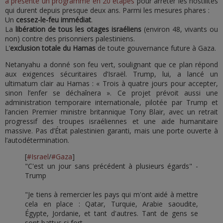
a présenté un programme en 20 étapes
pour arrêter les hostilités
qui durent depuis presque deux ans. Parmi les mesures phares :
Un
cessez-le-feu immédiat
.
La
libération de tous les otages israéliens
(environ 48, vivants ou
non) contre des prisonniers palestiniens.
L’
exclusion totale du Hamas
de toute gouvernance future à Gaza.
Netanyahu a donné son feu vert, soulignant que ce plan répond
aux exigences sécuritaires d’Israël. Trump, lui, a lancé un
ultimatum clair au Hamas : « Trois à quatre jours pour accepter,
sinon l’enfer se déchaînera ». Ce projet prévoit aussi une
administration temporaire internationale, pilotée par Trump et
l’ancien Premier ministre britannique Tony Blair, avec un retrait
progressif des troupes israéliennes et une aide humanitaire
massive. Pas d’État palestinien garanti, mais une porte ouverte à
l’autodétermination.
[
#Israel
/
#Gaza
]
"C'est un jour sans précédent à plusieurs égards" -
Trump
"Je tiens à remercier les pays qui m'ont aidé à mettre
cela en place : Qatar, Turquie, Arabie saoudite,
Égypte, Jordanie, et tant d'autres. Tant de gens se
sont battus si fort.