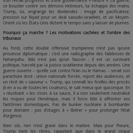
d’un retrait progressif et d’une gouvernance « neutre ». La guerre,
ce bouclier contre ses démons intérieurs, lui échappe des mains.
Trump, lui, engrange les dividendes : image de pacificateur,
pression sur Riyad pour un deal saoudo-israélien, et un Moyen-
Orient où les États-Unis dictent le tempo sans y laisser de plumes.
Pourquoi ça marche ? Les motivations cachées et l’ombre des
tribunaux
Au fond, cette double offensive trumpienne n’est pas qu’une
prouesse diplomatique ; c’est une radiographie des faiblesses de
Netanyahu. Bibi n’est pas qu’un faucon ; il est un survivant
politique, harcelé par la justice israélienne depuis des années. Une
guerre ouverte – qu’elle soit contre l’Iran ou le Hamas – serait son
parachute doré : union nationale forcée, report des audiences, et
un récit de « sauveur ». Trump, qui connaît les ficelles des procès
(il en a vu de toutes les couleurs), le sait mieux que quiconque. En
« résolvant » les crises à sa sauce, il a non seulement neutralisé
les risques pour l’Amérique, mais il force Bibi à affronter ses
fantômes domestiques. Pas de bunker nucléaire à bombarder
pour distraire ; pas d’otages à « libérer » pour prolonger l’état
d’urgence.
Bien sûr, rien n’est gravé dans le marbre. Mais pour l’heure,
Trump tient les rênes, rappelant que dans le grand cirque