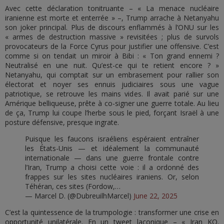
Avec cette déclaration tonitruante – « La menace nucléaire
iranienne est morte et enterrée » –, Trump arrache à Netanyahu
son joker principal. Plus de discours enflammés à l’ONU sur les
« armes de destruction massive » revisitées ; plus de survols
provocateurs de la Force Cyrus pour justifier une offensive. C’est
comme si on tendait un miroir à Bibi : « Ton grand ennemi ?
Neutralisé en une nuit. Qu’est-ce qui te retient encore ? »
Netanyahu, qui comptait sur un embrasement pour rallier son
électorat et noyer ses ennuis judiciaires sous une vague
patriotique, se retrouve les mains vides. Il avait parié sur une
Amérique belliqueuse, prête à co-signer une guerre totale. Au lieu
de ça, Trump lui coupe l’herbe sous le pied, forçant Israël à une
posture défensive, presque ingrate.
Puisque les faucons israéliens espéraient entraîner
les États-Unis — et idéalement la communauté
internationale — dans une guerre frontale contre
l’Iran, Trump a choisi cette voie : il a ordonné des
frappes sur les sites nucléaires iraniens. Or, selon
Téhéran, ces sites (Fordow,…
— Marcel D. (@DubreuilhMarcel)
June 22, 2025
C’est la quintessence de la trumpologie : transformer une crise en
opportunité unilatérale. En un tweet laconique – « Iran KO.