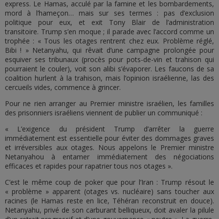
express. Le Hamas, acculé par la famine et les bombardements,
mord à l’hameçon… mais sur ses termes : pas d’exclusion
politique pour eux, et exit Tony Blair de l’administration
transitoire. Trump s’en moque ; il parade avec l’accord comme un
trophée : « Tous les otages rentrent chez eux. Problème réglé,
Bibi ! » Netanyahu, qui rêvait d’une campagne prolongée pour
esquiver ses tribunaux (procès pour pots-de-vin et trahison qui
pourraient le couler), voit son alibi s’évaporer. Les faucons de sa
coalition hurlent à la trahison, mais l’opinion israélienne, las des
cercueils vides, commence à grincer.
Pour ne rien arranger au Premier ministre israélien, les familles
des prisonniers israéliens viennent de publier un communiqué :
« L’exigence du président Trump d’arrêter la guerre
immédiatement est essentielle pour éviter des dommages graves
et irréversibles aux otages. Nous appelons le Premier ministre
Netanyahou à entamer immédiatement des négociations
efficaces et rapides pour rapatrier tous nos otages ».
C’est le même coup de poker que pour l’Iran : Trump résout le
« problème » apparent (otages vs. nucléaire) sans toucher aux
racines (le Hamas reste en lice, Téhéran reconstruit en douce).
Netanyahu, privé de son carburant belliqueux, doit avaler la pilule