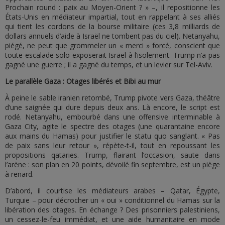
Prochain round : paix au Moyen-Orient ? » –, il repositionne les
États-Unis en médiateur impartial, tout en rappelant à ses alliés
qui tient les cordons de la bourse militaire (ces 3,8 milliards de
dollars annuels d’aide à Israël ne tombent pas du ciel). Netanyahu,
piégé, ne peut que grommeler un « merci » forcé, conscient que
toute escalade solo exposerait Israël à l’isolement. Trump n’a pas
gagné une guerre ; il a gagné du temps, et un levier sur Tel-Aviv.
Le parallèle Gaza : Otages libérés et Bibi au mur
À peine le sable iranien retombé, Trump pivote vers Gaza, théâtre
d’une saignée qui dure depuis deux ans. Là encore, le script est
rodé. Netanyahu, embourbé dans une offensive interminable à
Gaza City, agite le spectre des otages (une quarantaine encore
aux mains du Hamas) pour justifier le statu quo sanglant. « Pas
de paix sans leur retour », répète-t-il, tout en repoussant les
propositions qataries. Trump, flairant l’occasion, saute dans
l’arène : son plan en 20 points, dévoilé fin septembre, est un piège
à renard.
D’abord, il courtise les médiateurs arabes – Qatar, Égypte,
Turquie – pour décrocher un « oui » conditionnel du Hamas sur la
libération des otages. En échange ? Des prisonniers palestiniens,
un cessez-le-feu immédiat, et une aide humanitaire en mode