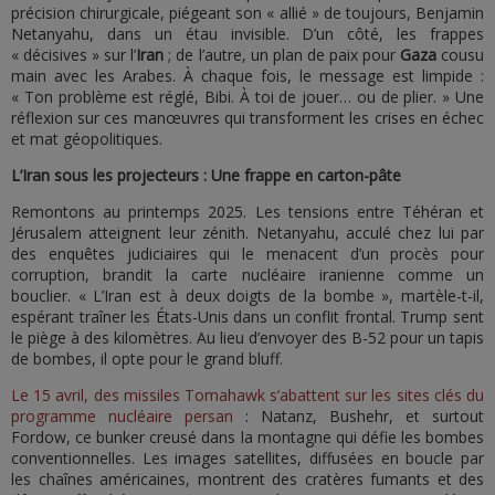
précision chirurgicale, piégeant son « allié » de toujours, Benjamin
Netanyahu, dans un étau invisible. D’un côté, les frappes
« décisives » sur l’
Iran
; de l’autre, un plan de paix pour
Gaza
cousu
main avec les Arabes. À chaque fois, le message est limpide :
« Ton problème est réglé, Bibi. À toi de jouer… ou de plier. » Une
réflexion sur ces manœuvres qui transforment les crises en échec
et mat géopolitiques.
L’Iran sous les projecteurs : Une frappe en carton-pâte
Remontons au printemps 2025. Les tensions entre Téhéran et
Jérusalem atteignent leur zénith. Netanyahu, acculé chez lui par
des enquêtes judiciaires qui le menacent d’un procès pour
corruption, brandit la carte nucléaire iranienne comme un
bouclier. « L’Iran est à deux doigts de la bombe », martèle-t-il,
espérant traîner les États-Unis dans un conflit frontal. Trump sent
le piège à des kilomètres. Au lieu d’envoyer des B-52 pour un tapis
de bombes, il opte pour le grand bluff.
Le 15 avril, des missiles Tomahawk s’abattent sur les sites clés du
programme nucléaire persan
: Natanz, Bushehr, et surtout
Fordow, ce bunker creusé dans la montagne qui défie les bombes
conventionnelles. Les images satellites, diffusées en boucle par
les chaînes américaines, montrent des cratères fumants et des