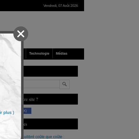
Vendredi, 07 Août 2026
nté
Société
Technologie
Médias
echerche
n
ous aimez notre site ?
(230 K)
r plus )
erniers Articles
Un budget équilibré coûte que coûte :