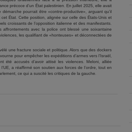
ce précoce d’un État palestinien. En juillet 2025, elle avait
 démarche pourrait être «contre-productive», arguant qu’il
 cet État. Cette position, alignée sur celle des États-Unis et
els croissants de l’opposition italienne et des manifestants.
s affrontements avec la police ont blessé une soixantaine
iolences, les qualifiant de «honteuses» et déconnectées de
lé une fracture sociale et politique. Alors que des dockers
ivourne pour empêcher les expéditions d’armes vers l’Israël,
 été accusés d’avoir attisé les violences. Meloni, alliée
e l’UE, a réaffirmé son soutien aux forces de l’ordre, tout en
Parlement, ce qui a suscité les critiques de la gauche.