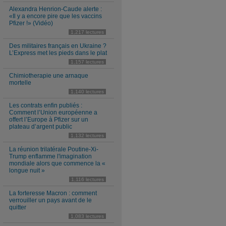
Alexandra Henrion-Caude alerte :
«Il y a encore pire que les vaccins
Pfizer !» (Vidéo)
1,217 lectures
Des militaires français en Ukraine ?
L’Express met les pieds dans le plat
1,157 lectures
Chimiotherapie une arnaque
mortelle
1,140 lectures
Les contrats enfin publiés :
Comment l’Union européenne a
offert l’Europe à Pfizer sur un
plateau d’argent public
1,132 lectures
La réunion trilatérale Poutine-Xi-
Trump enflamme l'imagination
mondiale alors que commence la «
longue nuit »
1,116 lectures
La forteresse Macron : comment
verrouiller un pays avant de le
quitter
1,083 lectures