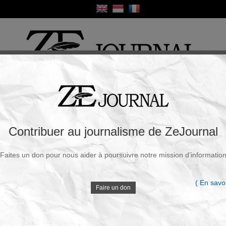
ique
Culture
Religion
Sport
France / Europe
Monde
Science et Sa
R
que et des manifs monstres pour la Palestine
Contribuer au journalisme de ZeJournal
Faites un don pour nous aider à poursuivre notre mission d’informatio
Souscrire à la newsletter
V
 Sept. 2025 - 14h59
( En savoi
Faire un don
Le 22 septembre 2025, l’Italie a été le théâtre d’une
grève générale sans précédent et historique,
D
mobilisant des dizaines de milliers de travailleurs
dans plus de 60 villes, de Rome à Milan en passant