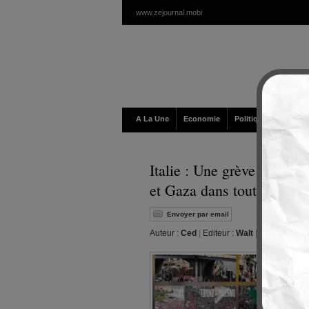
www.zejournal.mobi
A La Une
Economie
Politique / Géopolit
Italie : Une grève histori
et Gaza dans tout le pays
Envoyer par email
Auteur :
Ced
|
Editeur :
Walt
|
Mercredi, 24