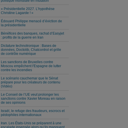
politique mondiale en mutation
« Présidentielle 2027. L’hypothèse
Christine Lagarde ! »
Édouard Philippe menacé d’éviction de
la présidentielle
Bénéfices des banques, rachat d’Easyjet
: profits de la guerre en Iran
Dictature technotronique : Bases de
données, Doctolib, Chatcontrol et grille
de contrôle numérique
Les sanctions de Bruxelles contre
Moscou empêchent l'Espagne de lutter
contre les incendies
Le scénario cauchemar que le Sénat
prépare pour les créateurs de contenu
(Vidéo)
Le Conseil de l’UE veut prolonger les
sanctions contre Xavier Moreau en raison
de ses opinions
Israël, le refuge des fraudeurs, escrocs et
pédophiles internationaux
Iran. Les États-Unis se préparent à une
escalade insensée alors qu’ils manquent