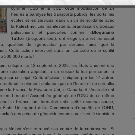
par Bologne et Gênes. Organisée par des syndicats
comme l’USB et la CUB, cette mobilisation de 24
heures a paralysé les transports publics, les ports, les
écoles et les services, dans un cri de solidarité avec
la
Palestine
. Les manifestants, brandissant drapeaux
palestiniens et pancartes comme «
Bloquiamo
Tutto
» (Bloquons tout), ont exigé un arrêt immédiat
za, qualifiée de «génocide» par certains, ainsi que la
ien. Cette action intervient dans un contexte où le conflit
 de 300 000 morts !
 point critique. Le 19 septembre 2025, les États-Unis ont une
 une résolution appelant à un cessez-le-feu permanent à
e sur ce sujet. Cette décision, critiquée par les 14 autres
renforcé l’isolement diplomatique de l’Israël et de son allié
me la France, le Royaume-Uni, le Canada et l’Australie ont
inien. Lors de l’Assemblée générale de l’ONU de ce même
dont la France, ont formalisé enfin cette reconnaissance,
x États. Un rapport de la Commission d’enquête de l’ONU,
nclu à des actes de génocide commis par l’entité sioniste à
orgia Meloni s’est retrouvée au centre de la controverse. Si
litiques israéliennes face à la pression intérieure, elle a