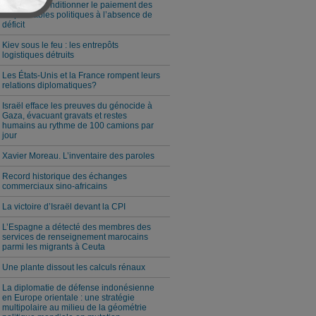
Milei veut conditionner le paiement des
responsables politiques à l’absence de
déficit
Kiev sous le feu : les entrepôts
logistiques détruits
Les États-Unis et la France rompent leurs
relations diplomatiques?
Israël efface les preuves du génocide à
Gaza, évacuant gravats et restes
humains au rythme de 100 camions par
jour
Xavier Moreau. L’inventaire des paroles
Record historique des échanges
commerciaux sino-africains
La victoire d’Israël devant la CPI
L’Espagne a détecté des membres des
services de renseignement marocains
parmi les migrants à Ceuta
Une plante dissout les calculs rénaux
La diplomatie de défense indonésienne
en Europe orientale : une stratégie
multipolaire au milieu de la géométrie