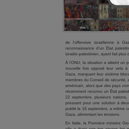
de l’offensive israélienne à Ga
reconnaissance d’un État palestin
israélo-palestinien, ayant fait plus
À l’ONU, la situation a atteint un
nouvelle fois opposé leur veto à
Gaza, marquant leur sixième blocag
membres du Conseil de sécurité, a 
américain, alors que des pays com
récemment reconnu un État palest
22 septembre, plusieurs nations, 
pressant pour une solution à deu
publié le 16 septembre, a même co
Gaza, alimentant les tensions.
En Italie, la Première ministre Gi
elle a durci son ton envers les po