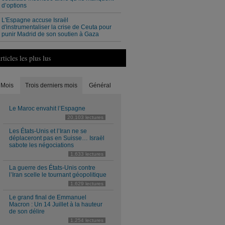
d’options
L'Espagne accuse Israël
d'instrumentaliser la crise de Ceuta pour
punir Madrid de son soutien à Gaza
rticles les plus lus
Mois
Trois derniers mois
Général
Le Maroc envahit l’Espagne
20,103 lectures
Les États-Unis et l’Iran ne se
déplaceront pas en Suisse… Israël
sabote les négociations
1,633 lectures
La guerre des États-Unis contre
l’Iran scelle le tournant géopolitique
1,629 lectures
Le grand final de Emmanuel
Macron : Un 14 Juillet à la hauteur
de son délire
1,254 lectures