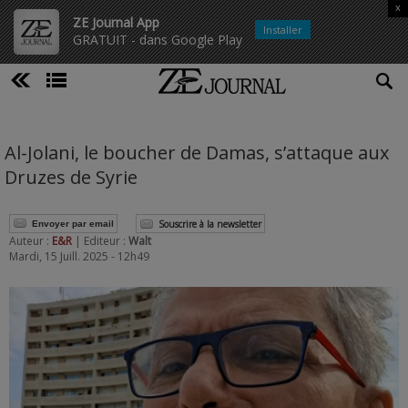
x
ZE Journal App
Installer
GRATUIT - dans Google Play
Al-Jolani, le boucher de Damas, s’attaque aux
Druzes de Syrie
Souscrire à la newsletter
Envoyer par email
Auteur :
E&R
| Editeur :
Walt
Mardi, 15 Juill. 2025 - 12h49