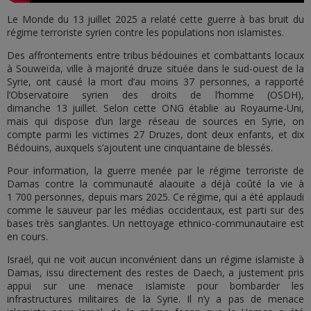
Le Monde du 13 juillet 2025 a relaté cette guerre à bas bruit du
régime terroriste syrien contre les populations non islamistes.
Des affrontements entre tribus bédouines et combattants locaux
à Souweïda, ville à majorité druze située dans le sud-ouest de la
Syrie, ont causé la mort d’au moins 37 personnes, a rapporté
l’Observatoire syrien des droits de l’homme (OSDH),
dimanche 13 juillet. Selon cette ONG établie au Royaume-Uni,
mais qui dispose d’un large réseau de sources en Syrie, on
compte parmi les victimes 27 Druzes, dont deux enfants, et dix
Bédouins, auxquels s’ajoutent une cinquantaine de blessés.
Pour information, la guerre menée par le régime terroriste de
Damas contre la communauté alaouite a déjà coûté la vie à
1 700 personnes, depuis mars 2025. Ce régime, qui a été applaudi
comme le sauveur par les médias occidentaux, est parti sur des
bases très sanglantes. Un nettoyage ethnico-communautaire est
en cours.
Israël, qui ne voit aucun inconvénient dans un régime islamiste à
Damas, issu directement des restes de Daech, a justement pris
appui sur une menace islamiste pour bombarder les
infrastructures militaires de la Syrie. Il n’y a pas de menace