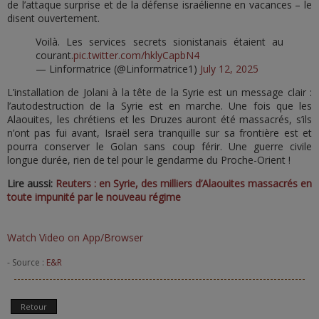
de l’attaque surprise et de la défense israélienne en vacances – le
disent ouvertement.
Voilà. Les services secrets sionistanais étaient au
courant.
pic.twitter.com/hklyCapbN4
— Linformatrice (@Linformatrice1)
July 12, 2025
L’installation de Jolani à la tête de la Syrie est un message clair :
l’autodestruction de la Syrie est en marche. Une fois que les
Alaouites, les chrétiens et les Druzes auront été massacrés, s’ils
n’ont pas fui avant, Israël sera tranquille sur sa frontière est et
pourra conserver le Golan sans coup férir. Une guerre civile
longue durée, rien de tel pour le gendarme du Proche-Orient !
Lire aussi:
Reuters : en Syrie, des milliers d’Alaouites massacrés en
toute impunité par le nouveau régime
Watch Video on App/Browser
- Source :
E&R
Retour