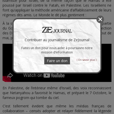
islamiste pour Israël, de la même façon que le Hamas a été
poussé par Israël contre le Fatah, en Palestine. Les Israéliens ne
font qu’appliquer la méthode américaine d’affaiblissement de leurs
régimes dits amis. Le Monde le dit plus gentiment :
À la suite de ces heurts, Israël, qui occupe depuis 1967 la partie
du Golan syrien (annexée depuis 1981), a invoqué la protection
des Druzes pour justifier plusieurs frappes, dont une, au début de
mai, près du palais présidentiel, à Damas.
Contribuer au journalisme de ZeJournal
Faites un don pour nous aider à poursuivre notre
mission d’information
( En savoir plus )
Faire un don
En Palestine, de l’intérieur même d’Israël, des voix reconnaissent
que Netanyahou a favorisé le Hamas, et préparé le 7 Octobre, le
fameux pogrom qui tombe du ciel.
C’est tellement évident que même les médias français de
collaboration – censés adopter et relayer fidèlement la légende