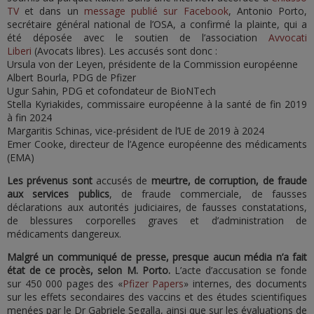
TV
et dans un
message publié sur Facebook
, Antonio Porto,
secrétaire général national de l’OSA, a confirmé la plainte, qui a
été déposée avec le soutien de l’association
Avvocati
Liberi
(Avocats libres). Les accusés sont donc :
Ursula von der Leyen, présidente de la Commission européenne
Albert Bourla, PDG de Pfizer
Ugur Sahin, PDG et cofondateur de BioNTech
Stella Kyriakides, commissaire européenne à la santé de fin 2019
à fin 2024
Margaritis Schinas, vice-président de l’UE de 2019 à 2024
Emer Cooke, directeur de l’Agence européenne des médicaments
(EMA)
Les prévenus sont
accusés de
meurtre, de corruption, de fraude
aux services publics
, de fraude commerciale, de fausses
déclarations aux autorités judiciaires, de fausses constatations,
de blessures corporelles graves et d’administration de
médicaments dangereux.
Malgré un communiqué de presse, presque aucun média n’a fait
état de ce procès, selon M. Porto.
L’acte d’accusation se fonde
sur 450 000 pages des «
Pfizer Papers
» internes, des documents
sur les effets secondaires des vaccins et des études scientifiques
menées par le Dr Gabriele Segalla, ainsi que sur les évaluations de