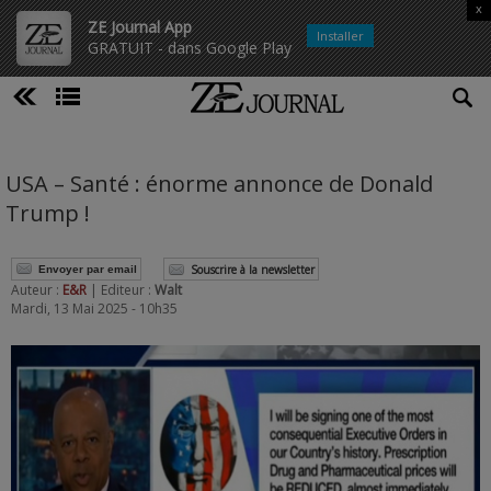
x
ZE Journal App
Installer
GRATUIT - dans Google Play
USA – Santé : énorme annonce de Donald
Trump !
Souscrire à la newsletter
Envoyer par email
Auteur :
E&R
| Editeur :
Walt
Mardi, 13 Mai 2025 - 10h35