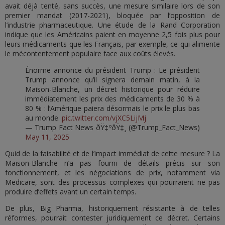
avait déjà tenté, sans succès, une mesure similaire lors de son
premier mandat (2017-2021), bloquée par l’opposition de
l’industrie pharmaceutique. Une étude de la Rand Corporation
indique que les Américains paient en moyenne 2,5 fois plus pour
leurs médicaments que les Français, par exemple, ce qui alimente
le mécontentement populaire face aux coûts élevés.
Énorme annonce du président Trump : Le président
Trump annonce qu’il signera demain matin, à la
Maison-Blanche, un décret historique pour réduire
immédiatement les prix des médicaments de 30 % à
80 % : l’Amérique paiera désormais le prix le plus bas
au monde.
pic.twitter.com/vjXC5LijMj
— Trump Fact News ðŸ‡ºðŸ‡¸ (@Trump_Fact_News)
May 11, 2025
Quid de la faisabilité et de l’impact immédiat de cette mesure ? La
Maison-Blanche n’a pas fourni de détails précis sur son
fonctionnement, et les négociations de prix, notamment via
Medicare, sont des processus complexes qui pourraient ne pas
produire d’effets avant un certain temps.
De plus, Big Pharma, historiquement résistante à de telles
réformes, pourrait contester juridiquement ce décret. Certains