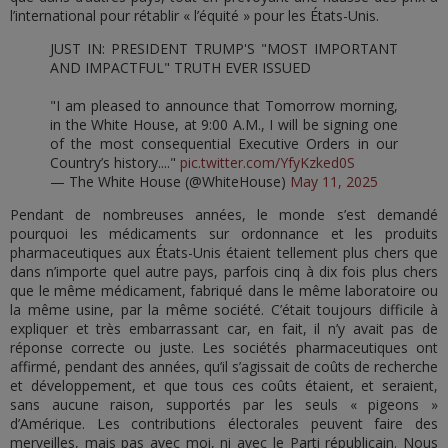
l’international pour rétablir « l’équité » pour les États-Unis.
JUST IN: PRESIDENT TRUMP'S "MOST IMPORTANT
AND IMPACTFUL" TRUTH EVER ISSUED
"I am pleased to announce that Tomorrow morning,
in the White House, at 9:00 A.M., I will be signing one
of the most consequential Executive Orders in our
Country’s history...."
pic.twitter.com/YfyKzked0S
— The White House (@WhiteHouse)
May 11, 2025
Pendant de nombreuses années, le monde s’est demandé
pourquoi les médicaments sur ordonnance et les produits
pharmaceutiques aux États-Unis étaient tellement plus chers que
dans n’importe quel autre pays, parfois cinq à dix fois plus chers
que le même médicament, fabriqué dans le même laboratoire ou
la même usine, par la même société. C’était toujours difficile à
expliquer et très embarrassant car, en fait, il n’y avait pas de
réponse correcte ou juste. Les sociétés pharmaceutiques ont
affirmé, pendant des années, qu’il s’agissait de coûts de recherche
et développement, et que tous ces coûts étaient, et seraient,
sans aucune raison, supportés par les seuls « pigeons »
d’Amérique. Les contributions électorales peuvent faire des
merveilles, mais pas avec moi, ni avec le Parti républicain. Nous