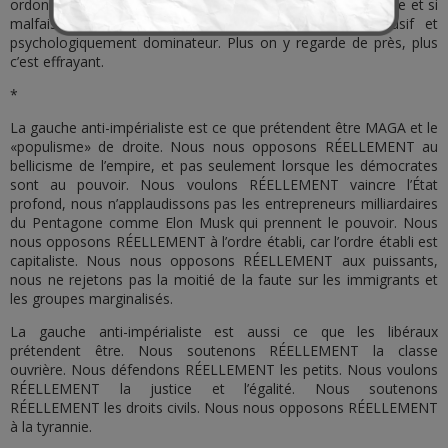
ordonne aux gens d’applaudir. C’est une chose si dégoûtante et si
malfaisante à faire aux gens. Un comportement abusif et
psychologiquement dominateur. Plus on y regarde de près, plus
c’est effrayant.
*
La gauche anti-impérialiste est ce que prétendent être MAGA et le
«populisme» de droite. Nous nous opposons RÉELLEMENT au
bellicisme de l’empire, et pas seulement lorsque les démocrates
sont au pouvoir. Nous voulons RÉELLEMENT vaincre l’État
profond, nous n’applaudissons pas les entrepreneurs milliardaires
du Pentagone comme Elon Musk qui prennent le pouvoir. Nous
nous opposons RÉELLEMENT à l’ordre établi, car l’ordre établi est
capitaliste. Nous nous opposons RÉELLEMENT aux puissants,
nous ne rejetons pas la moitié de la faute sur les immigrants et
les groupes marginalisés.
La gauche anti-impérialiste est aussi ce que les libéraux
prétendent être. Nous soutenons RÉELLEMENT la classe
ouvrière. Nous défendons RÉELLEMENT les petits. Nous voulons
RÉELLEMENT la justice et l’égalité. Nous soutenons
RÉELLEMENT les droits civils. Nous nous opposons RÉELLEMENT
à la tyrannie.