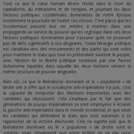
Tout ce que le cœur humain désire réside dans la mort du
capitalisme, du militarisme et de l’empire, et pourtant les deux
factions politiques occidentales dominantes de notre époque
soutiennent la poursuite de toutes ces choses. C’est parce que les
Occidentaux passent leur vie entière à mariner dans une
propagande au service du pouvoir qui les regroupe dans ces deux
factions politiques dominantes pour s’assurer qu’ils ne poseront
pas de défis significatifs à nos dirigeants. Toute l’énergie politique
est canalisée vers des mouvements et des partis qui sont créés
pour maintenir le statu quo tout en prétendant soutenir le peuple,
avec l’illusion de la liberté politique soutenue par une fausse
dichotomie bipartite dans laquelle les deux factions servent la
même structure de pouvoir dirigeante.
Bien sûr, ce que le libéralisme dominant et le « populisme » de
droite ont à offrir que le socialisme anti-impérialiste n’a pas, c’est
la capacité de remporter des élections importantes avec des
candidats qui réussissent. Cela s’explique par le fait que des
générations de psyops impérialistes se sont employées à écraser
la gauche anti-impérialiste dans le monde occidental, et que seuls
les candidats qui défendent le statu quo sont autorisés à se
rapprocher de la victoire électorale. Cela ne signifie pas que le
libéralisme dominant ou le « populisme » de droite sont la
solution, mais simplement que notre geôlier ne va pas nous