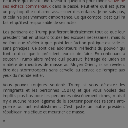
Peut-être qu’il devait une faveur à quelqu’un pour l’avoir
sauvé de
ses échecs commerciaux
dans le passé. Peut-être qu’il est juste
un psychopathe qui aime assassiner des enfants. Je ne sais pas,
et cela n’a pas vraiment d’importance. Ce qui compte, c’est qu’il l’a
fait et qu’il est responsable de ses actes.
Les partisans de Trump justifieront littéralement tout ce que leur
président fait en utilisant toutes les excuses nécessaires, mais ils
ne font que révéler à quel point leur faction politique est vide et
sans principes. Ce sont des adorateurs irréfléchis du pouvoir qui
font tout ce que le président leur dit de faire. En continuant à
soutenir Trump alors même qu’il poursuit l’héritage de Biden en
matière de meurtres de masse au Moyen-Orient, ils se révèlent
être des stormtroopers sans cervelle au service de l’empire aux
yeux du monde entier.
Vous pouvez toujours soutenir Trump si vous détestez les
immigrants et les personnes LGBTQ et que vous voulez des
impôts plus bas pour les personnes obscènement riches, mais il
n’y a aucune raison légitime de le soutenir pour des raisons anti-
guerre ou anti-establishment. C’est juste un autre président
républicain maléfique et meurtrier de masse.
*