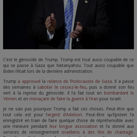
C’est le génocide de Trump. Trump est tout aussi coupable de ce
qui se passe à Gaza que Netanyahou. Tout aussi coupable que
Biden l’était lors de la dernière administration.
Trump
a approuvé
la
relance de l’holocauste de Gaza
. Il a passé
des semaines à
saboter le cessez-le-feu
, puis a donné son feu
vert à la reprise du génocide. Il l’a fait tout en
bombardant le
Yémen
et en
menaçant de faire la guerre à l’Iran
pour Israël.
Je ne sais pas pourquoi Trump a fait ces choses. Peut-être que
tout cela est pour l’
argent d’Adelson
. Peut-être qu’Epstein l’a
enregistré en train de faire quelque chose de répréhensible avec
une mineure pendant
leur longue association
et l’a donné aux
services de renseignement
israéliens à des fins de chantage
.