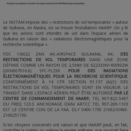
Le NOTAM impose des « restrictions de vol temporaires » autour
de Gulkana, en Alaska, où se trouve l’installation HAARP. On y lit
que les avions sont interdits de vol dans l’espace aérien de
Gulkana en raison des « radiations électromagnétiques pour la
recherche scientifique ».
FDC 1/6022 ZAN AK..AIRSPACE GULKANA, AK..
DES
RESTRICTIONS DE VOL TEMPORAIRES
DANS UNE ZONE
DÉFINIE COMME UN RAYON DE 2,5NM DE 622333N1450902W
(GKN007016.6) SFC-FL250
POUR DES RADIATIONS
ÉLECTROMAGNÉTIQUES POUR LA RECHERCHE SCIENTIFIQUE
.
CONFORMÉMENT À 14 CFR SECTION 91.137 (A)(1) DES
RESTRICTIONS DE VOL TEMPORAIRES SONT EN VIGUEUR. LE
TRANSIT DANS L’ESPACE AÉRIEN PEUT ÊTRE AUTORISÉ
PAR LE
CENTRE DE COMMANDEMENT DE HAARP,
TEL 907-822-5497
OU FREQ 123.3. ANCHORAGE /ZAN/ ARTCC TEL 907-269-1103
EST LE CENTRE CDN DE LA FAA. DLY 0400-1730 2106210400-
2106251730.
Si les citoyens concernés ont raison et que HAARP peut, en fait,
contrôler la météo ou même la rendre militaire, que pourrait faire