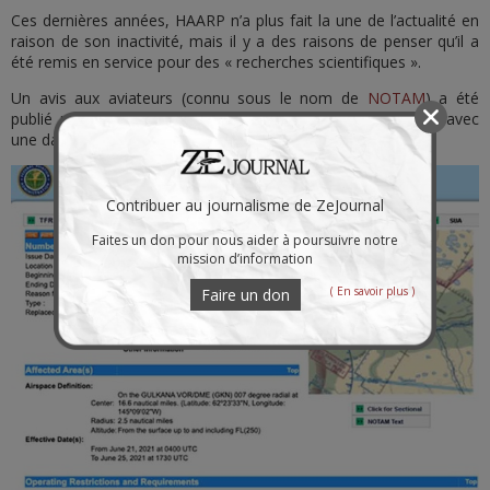
Ces dernières années, HAARP n’a plus fait la une de l’actualité en
raison de son inactivité, mais il y a des raisons de penser qu’il a
été remis en service pour des « recherches scientifiques ».
Un avis aux aviateurs (connu sous le nom de
NOTAM
) a été
publié par l’Administration fédérale de l’aviation le 17 juin, avec
une date de début allant du 21 au 25 juin.
Contribuer au journalisme de ZeJournal
Faites un don pour nous aider à poursuivre notre
mission d’information
( En savoir plus )
Faire un don