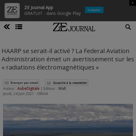
x
ZE Journal App
Installer
GRATUIT - dans Google Play
HAARP se serait-il activé ? La Federal Aviation
Administration émet un avertissement sur les
« radiations électromagnétiques »
Souscrire à la newsletter
Envoyer par email
Auteur :
AubeDigitale
| Editeur :
Walt
Jeudi, 24 Juin 2021 - 09h04