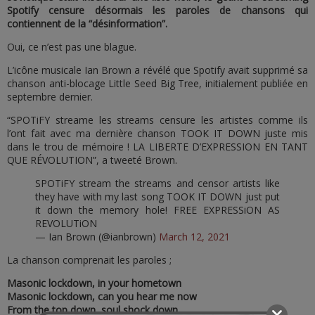
Spotify censure désormais les paroles de chansons qui
contiennent de la “désinformation”.
Oui, ce n’est pas une blague.
L’icône musicale Ian Brown a révélé que Spotify avait supprimé sa
chanson anti-blocage Little Seed Big Tree, initialement publiée en
septembre dernier.
“SPOTiFY streame les streams censure les artistes comme ils
l’ont fait avec ma dernière chanson TOOK IT DOWN juste mis
dans le trou de mémoire ! LA LIBERTE D’EXPRESSION EN TANT
QUE RÉVOLUTION”, a tweeté Brown.
SPOTiFY stream the streams and censor artists like
they have with my last song TOOK IT DOWN just put
it down the memory hole! FREE EXPRESSiON AS
REVOLUTiON
— Ian Brown (@ianbrown)
March 12, 2021
La chanson comprenait les paroles ;
Masonic lockdown, in your hometown
Masonic lockdown, can you hear me now
From the top down, soul shock down