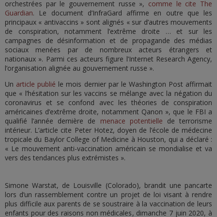
orchestrées par le gouvernement russe »,
comme le cite The
Guardian
. Le document d’InfraGard affirme en outre que les
principaux « antivaccins » sont alignés « sur d’autres mouvements
de conspiration, notamment l’extrême droite … et sur les
campagnes de désinformation et de propagande des médias
sociaux menées par de nombreux acteurs étrangers et
nationaux ». Parmi ces acteurs figure l’Internet Research Agency,
l’organisation alignée au gouvernement russe ».
Un
article publié
le mois dernier par le Washington Post affirmait
que « l’hésitation sur les vaccins se mélange avec la négation du
coronavirus et se confond avec les théories de conspiration
américaines d’extrême droite, notamment Qanon », que le FBI a
qualifié l’année dernière de
menace potentielle
de terrorisme
intérieur. L’article cite Peter Hotez, doyen de l’école de médecine
tropicale du Baylor College of Medicine à Houston, qui a déclaré :
« Le mouvement anti-vaccination américain se mondialise et va
vers des tendances plus extrémistes ».
Simone Warstat, de Louisville (Colorado), brandit une pancarte
lors d’un rassemblement contre un projet de loi visant à rendre
plus difficile aux parents de se soustraire à la vaccination de leurs
enfants pour des raisons non médicales, dimanche 7 juin 2020, à