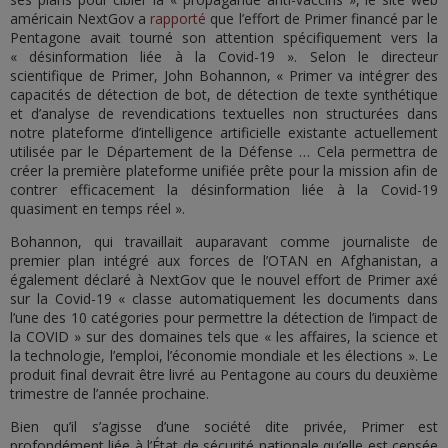
américain NextGov a
rapporté
que l’effort de Primer financé par le
Pentagone avait tourné son attention spécifiquement vers la
« désinformation liée à la Covid-19 ». Selon le directeur
scientifique de Primer, John Bohannon, « Primer va intégrer des
capacités de détection de bot, de détection de texte synthétique
et d’analyse de revendications textuelles non structurées dans
notre plateforme d’intelligence artificielle existante actuellement
utilisée par le Département de la Défense … Cela permettra de
créer la première plateforme unifiée prête pour la mission afin de
contrer efficacement la désinformation liée à la Covid-19
quasiment en temps réel ».
Bohannon, qui travaillait auparavant comme journaliste de
premier plan intégré aux forces de l’OTAN en Afghanistan, a
également déclaré à NextGov que le nouvel effort de Primer axé
sur la Covid-19 « classe automatiquement les documents dans
l’une des 10 catégories pour permettre la détection de l’impact de
la COVID » sur des domaines tels que « les affaires, la science et
la technologie, l’emploi, l’économie mondiale et les élections ». Le
produit final devrait être livré au Pentagone au cours du deuxième
trimestre de l’année prochaine.
Bien qu’il s’agisse d’une société dite privée, Primer est
profondément liée à l’État de sécurité nationale qu’elle est censée