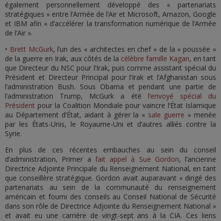
également personnellement développé des « partenariats
stratégiques » entre l’Armée de l’Air et Microsoft, Amazon, Google
et IBM afin « d’accélérer la transformation numérique de l’Armée
de l’Air ».
•
Brett McGurk
, l’un des « architectes en chef » de la « poussée »
de la guerre en Irak, aux côtés de la
célèbre famille Kagan
, en tant
que Directeur du NSC pour l’Irak, puis comme assistant spécial du
Président et Directeur Principal pour l’Irak et l’Afghanistan sous
l’administration Bush. Sous Obama et pendant une partie de
l’administration Trump, McGurk a été
l’envoyé spécial du
Président
pour la Coalition Mondiale pour vaincre l’État Islamique
au Département d’État, aidant à gérer la «
sale guerre
» menée
par les États-Unis, le Royaume-Uni et d’autres alliés contre la
Syrie.
En plus de ces récentes embauches au sein du conseil
d’administration, Primer a
fait appel à Sue Gordon
, l’ancienne
Directrice Adjointe Principale du Renseignement National, en tant
que conseillère stratégique. Gordon avait auparavant « dirigé des
partenariats au sein de la communauté du renseignement
américain et fourni des conseils au Conseil National de Sécurité
dans son rôle de Directrice Adjointe du Renseignement National »
et avait eu une carrière de vingt-sept ans à la CIA. Ces liens