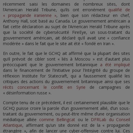
récemment saisi les domaines de nombreux sites, dont
l’American Herald Tribune, qu’ils ont erronément
qualifié de
« propagande iranienne »
, bien que son rédacteur en chef,
Anthony Hall, soit basé au Canada. Le gouvernement américain a
fait cette déclaration au sujet de l’American Herald Tribune après
que la société de cybersécurité FireEye, un sous-traitant du
gouvernement américain, ait déclaré qu’il avait une « confiance
modérée » dans le fait que le site ait été « fondé en Iran ».
En outre, le fait que le GCHQ ait affirmé que la plupart des sites
qu’il prévoit de cibler sont « liés à Moscou » est d’autant plus
préoccupant que le gouvernement britannique
a été impliqué
dans le financement de l’Initiative pour l’Intégrité du groupe de
réflexion Institute for Statecraft, qui a faussement qualifié les
critiques des actions du gouvernement britannique ainsi que ses
récits concernant le conflit en Syrie
de campagnes de
« désinformation russe ».
Compte tenu de ce précédent, il est certainement plausible que le
GCHQ puisse croire la parole d’un gouvernement allié, d’un sous-
traitant du gouvernement, ou peut-être même d’une organisation
médiatique alliée
comme Bellingcat
ou le
DFRLab du Conseil
Atlantique
, affirmant qu’un site donné est de la « propagande
étrangère », afin de lancer une cyber-offensive contre lui. Ces