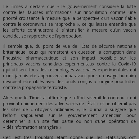
Le Times a déclaré que « le gouvernement considère la lutte
contre les fausses informations sur l’inoculation comme une
priorité croissante à mesure que la perspective d’un vaccin fiable
contre le coronavirus se rapproche », ce qui laisse entendre que
les efforts continueront à s’intensifier à mesure qu’un vaccin
candidat se rapproche de l’approbation.
Il semble que, du point de vue de l’État de sécurité nationale
britannique, ceux qui remettent en question la corruption dans
l’industrie pharmaceutique et son impact possible sur les
principaux vaccins candidats expérimentaux contre la Covid-19
(qui utilisent tous des technologies vaccinales expérimentales qui
n’ont jamais été approuvées auparavant pour un usage humain)
devraient être ciblés avec des outils conçus à l’origine pour lutter
contre la propagande terroriste.
Alors que le Times a affirmé que l’effort viserait le contenu « qui
provient uniquement des adversaires de l’État » et ne ciblerait pas
les sites de « citoyens ordinaires », le journal a suggéré que
l’effort s’appuierait sur le gouvernement américain pour
déterminer si un site fait partie ou non d’une opération de
« désinformation étrangère ».
Ceci est très troublant étant donné que les États-Unis ont