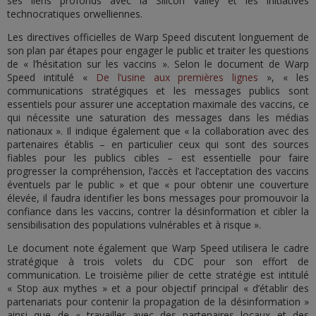
ses liens profonds avec la Silicon Valley et les initiatives
technocratiques orwelliennes.
Les directives officielles de Warp Speed discutent longuement de
son plan par étapes pour engager le public et traiter les questions
de « l’hésitation sur les vaccins ». Selon le document de Warp
Speed intitulé «
De l’usine aux premières lignes
», « les
communications stratégiques et les messages publics sont
essentiels pour assurer une acceptation maximale des vaccins, ce
qui nécessite une saturation des messages dans les médias
nationaux ». Il indique également que « la collaboration avec des
partenaires établis – en particulier ceux qui sont des sources
fiables pour les publics cibles – est essentielle pour faire
progresser la compréhension, l’accès et l’acceptation des vaccins
éventuels par le public » et que « pour obtenir une couverture
élevée, il faudra identifier les bons messages pour promouvoir la
confiance dans les vaccins, contrer la désinformation et cibler la
sensibilisation des populations vulnérables et à risque ».
Le document note également que Warp Speed utilisera le cadre
stratégique à trois volets du CDC pour son effort de
communication. Le troisième pilier de cette stratégie est intitulé
« Stop aux mythes » et a pour objectif principal « d’établir des
partenariats pour contenir la propagation de la désinformation »
ainsi que de « travailler avec des partenaires locaux et des