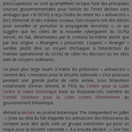
préoccupations ne sont qu’amplifiées lorsque l’une des principales
sources gouvernementales pour l’article du Times déclare sans
ambages que « le GCHQ a reçu l’ordre de retirer les « antivaccins »
[sic] d’Internet et des médias sociaux. Des moyens ont été utilisés
pour surveiller et perturber la propagande terroriste », ce qui
suggère que les cibles de la nouvelle cyberguerre du GCHQ
seront, en fait, déterminées par le contenu lui-même plutôt que
par leur origine « étrangère » présumée. L’aspect « étranger »
semble plutôt être un moyen d’échapper à l’interdiction du
mandat opérationnel du GCHQ de cibler les discours ou les sites
web de citoyens ordinaires.
Ce pivot plus large visant à traiter les prétendus « antivaccins »
comme des « menaces pour la sécurité nationale » s’est poursuivi
pendant une grande partie de cette année, sous l’impulsion
notamment d’Imran Ahmed, le PDG du
Centre pour la Lutte
contre la Haine Numérique
basé au Royaume-Uni, membre du
Comité Directeur pour la Lutte contre l’Extrémisme
du
gouvernement britannique.
Ahmed a
déclaré
au journal britannique The Independent en juillet
: « J’irais au-delà du fait d’appeler les antivaccins des théoriciens du
complot pour dire qu’ils sont un groupe extrémiste qui pose un
risque pour la sécurité nationale ». Il a ensuite déclaré : « Une fois