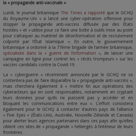
la « propagande anti-vaccinale »
Lundi, le journal britannique
The Times a rapporté
que le GCHQ
du Royaume-Uni « a lancé une cyber-opération offensive pour
stopper la propagande anti-vaccins diffusée par des États
hostiles » et « utilise pour ce faire une boîte à outils mise au point
pour s’attaquer au matériel de désinformation et de recrutement
colporté par l’État Islamique ». En outre, le gouvernement
britannique a ordonné à la 77ème brigade de l’armée britannique,
spécialisée dans la « guerre de l’information »
, de lancer une
campagne en ligne pour contrer les « récits trompeurs » sur les
vaccins candidats contre la Covid-19.
La « cyberguerre » récemment annoncée par le GCHQ ne se
contentera pas de faire disparaître la « propagande anti-vaccins »,
mais cherchera également à « mettre fin aux opérations des
cyberacteurs qui en sont responsables, notamment en cryptant
leurs données pour qu’ils ne puissent pas y accéder et en
bloquant les communications entre eux ». L’effort consistera
également pour le GCHQ à contacter d’autres pays de l’alliance
« Five Eyes » (États-Unis, Australie, Nouvelle-Zélande et Canada)
pour alerter leurs agences partenaires dans ces pays afin qu’elles
ciblent ces sites de « propagande » hébergés à l’intérieur de leurs
frontières.