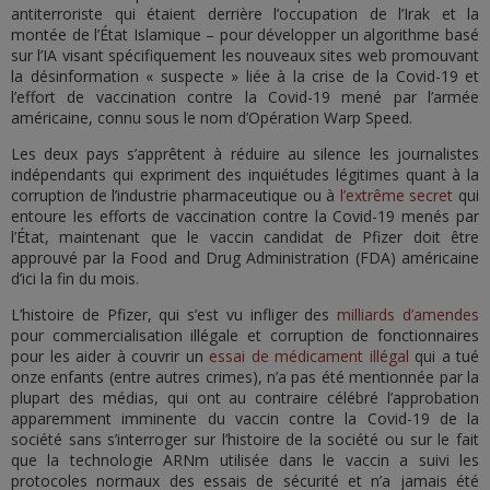
antiterroriste qui étaient derrière l’occupation de l’Irak et la
montée de l’État Islamique – pour développer un algorithme basé
sur l’IA visant spécifiquement les nouveaux sites web promouvant
la désinformation « suspecte » liée à la crise de la Covid-19 et
l’effort de vaccination contre la Covid-19 mené par l’armée
américaine, connu sous le nom d’Opération Warp Speed.
Les deux pays s’apprêtent à réduire au silence les journalistes
indépendants qui expriment des inquiétudes légitimes quant à la
corruption de l’industrie pharmaceutique ou à
l’extrême secret
qui
entoure les efforts de vaccination contre la Covid-19 menés par
l’État, maintenant que le vaccin candidat de Pfizer doit être
approuvé par la Food and Drug Administration (FDA) américaine
d’ici la fin du mois.
L’histoire de Pfizer, qui s’est vu infliger des
milliards d’amendes
pour commercialisation illégale et corruption de fonctionnaires
pour les aider à couvrir un
essai de médicament illégal
qui a tué
onze enfants (entre autres crimes), n’a pas été mentionnée par la
plupart des médias, qui ont au contraire célébré l’approbation
apparemment imminente du vaccin contre la Covid-19 de la
société sans s’interroger sur l’histoire de la société ou sur le fait
que la technologie ARNm utilisée dans le vaccin a suivi les
protocoles normaux des essais de sécurité et n’a jamais été