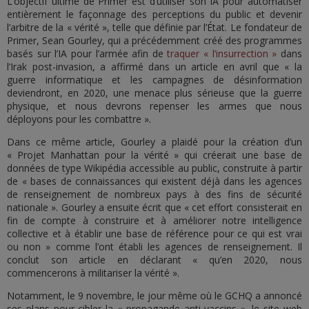
L’objectif ultime de Primer est d’utiliser son IA pour automatiser
entièrement le façonnage des perceptions du public et devenir
l’arbitre de la « vérité », telle que définie par l’État. Le fondateur de
Primer, Sean Gourley, qui a précédemment créé des programmes
basés sur l’IA pour l’armée afin de
traquer « l’insurrection »
dans
l’Irak post-invasion, a affirmé dans un article en avril que « la
guerre informatique et les campagnes de désinformation
deviendront, en 2020, une menace plus sérieuse que la guerre
physique, et nous devrons repenser les armes que nous
déployons pour les combattre ».
Dans ce même article, Gourley a plaidé pour la création d’un
« Projet Manhattan pour la vérité » qui créerait une base de
données de type Wikipédia accessible au public, construite à partir
de « bases de connaissances qui existent déjà dans les agences
de renseignement de nombreux pays à des fins de sécurité
nationale ». Gourley a ensuite écrit que « cet effort consisterait en
fin de compte à construire et à améliorer notre intelligence
collective et à établir une base de référence pour ce qui est vrai
ou non » comme l’ont établi les agences de renseignement. Il
conclut son article en déclarant « qu’en 2020, nous
commencerons à militariser la vérité ».
Notamment, le 9 novembre, le jour même où le GCHQ a annoncé
ses plans pour cibler la « propagande anti-vaccins », le site web