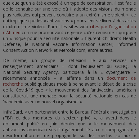
que quelqu’un a été exposé à un type de conspiration, il est facile
de le conduire sur une voie où il adopte des visions du monde
plus radicales qui peuvent conduire à un extrémisme violent », ce
qui implique que les « antivaccins » pourraient se livrer à des actes
d’extrémisme violent. Parmi les sites web
cités par l’organisation
d’Ahmed
comme promouvant ce genre « d’extrémisme » qui pose
un « risque pour la sécurité nationale » figurent Children’s Health
Defense, le National Vaccine Information Center, Informed
Consent Action Network et Mercola.com, entre autres.
De même, un groupe de réflexion lié aux services de
renseignement américains – dont l’équivalent du GCHQ, la
National Security Agency, participera à la « cyberguerre »
récemment annoncée – a affirmé dans un
document de
recherche
publié quelques mois à peine avant le début de la crise
de la Covid-19 que « le mouvement des ‘antivaccins’ américain
constituerait une menace pour la sécurité nationale en cas de
‘pandémie avec un nouvel organisme' ».
InfraGard, « un partenariat entre le Bureau Fédéral d’Investigation
(FBI) et des membres du secteur privé », a averti dans le
document publié en juin dernier que « le mouvement des
antivaccins américain serait également lié aux « campagnes de
désinformation et de propagande sur les médias sociaux »