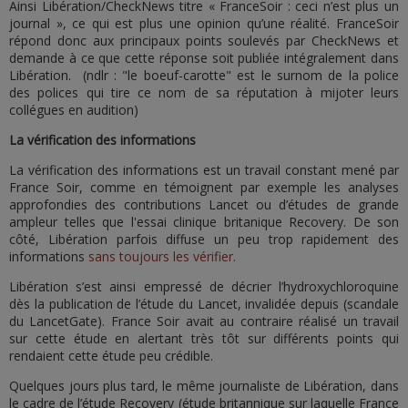
Ainsi Libération/CheckNews titre « FranceSoir : ceci n’est plus un
journal », ce qui est plus une opinion qu’une réalité. FranceSoir
répond donc aux principaux points soulevés par CheckNews et
demande à ce que cette réponse soit publiée intégralement dans
Libération. (ndlr : "le boeuf-carotte" est le surnom de la police
des polices qui tire ce nom de sa réputation à mijoter leurs
collégues en audition)
La vérification des informations
La vérification des informations est un travail constant mené par
France Soir, comme en témoignent par exemple les analyses
approfondies des contributions Lancet ou d’études de grande
ampleur telles que l'essai clinique britanique Recovery. De son
côté, Libération parfois diffuse un peu trop rapidement des
informations
sans toujours les vérifier
.
Libération s’est ainsi empressé de décrier l’hydroxychloroquine
dès la publication de l’étude du Lancet, invalidée depuis (scandale
du LancetGate). France Soir avait au contraire réalisé un travail
sur cette étude en alertant très tôt sur différents points qui
rendaient cette étude peu crédible.
Quelques jours plus tard, le même journaliste de Libération, dans
le cadre de l’étude Recovery (étude britannique sur laquelle France