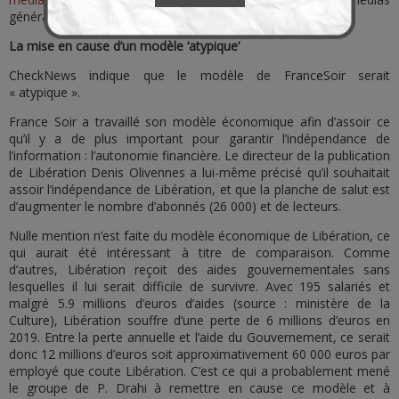
généralistes comme source d’information)
La mise en cause d’un modèle ‘atypique’
CheckNews indique que le modèle de FranceSoir serait
« atypique ».
France Soir a travaillé son modèle économique afin d’assoir ce
qu’il y a de plus important pour garantir l’indépendance de
l’information : l’autonomie financière. Le directeur de la publication
de Libération Denis Olivennes a lui-même précisé qu’il souhaitait
assoir l’indépendance de Libération, et que la planche de salut est
d’augmenter le nombre d’abonnés (26 000) et de lecteurs.
Nulle mention n’est faite du modèle économique de Libération, ce
qui aurait été intéressant à titre de comparaison. Comme
d’autres, Libération reçoit des aides gouvernementales sans
lesquelles il lui serait difficile de survivre. Avec 195 salariés et
malgré 5.9 millions d’euros d’aides (source : ministère de la
Culture), Libération souffre d’une perte de 6 millions d’euros en
2019. Entre la perte annuelle et l’aide du Gouvernement, ce serait
donc 12 millions d’euros soit approximativement 60 000 euros par
employé que coute Libération. C’est ce qui a probablement mené
le groupe de P. Drahi à remettre en cause ce modèle et à