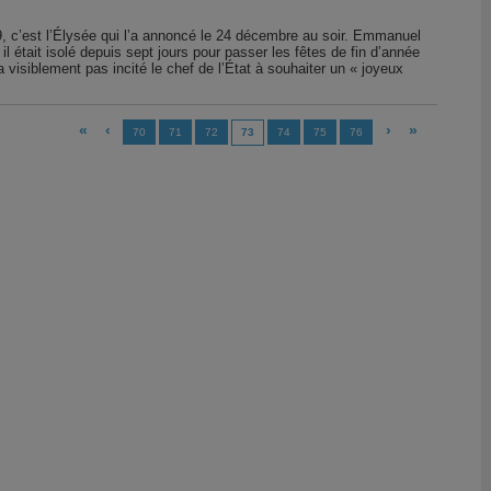
, c’est l’Élysée qui l’a annoncé le 24 décembre au soir. Emmanuel
l était isolé depuis sept jours pour passer les fêtes de fin d’année
a visiblement pas incité le chef de l’État à souhaiter un « joyeux
«
‹
›
»
70
71
72
73
74
75
76