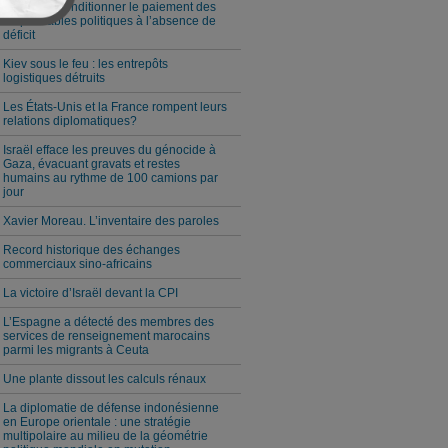
Milei veut conditionner le paiement des
responsables politiques à l’absence de
déficit
Kiev sous le feu : les entrepôts
logistiques détruits
Les États-Unis et la France rompent leurs
relations diplomatiques?
Israël efface les preuves du génocide à
Gaza, évacuant gravats et restes
humains au rythme de 100 camions par
jour
Xavier Moreau. L’inventaire des paroles
Record historique des échanges
commerciaux sino-africains
La victoire d’Israël devant la CPI
L’Espagne a détecté des membres des
services de renseignement marocains
parmi les migrants à Ceuta
Une plante dissout les calculs rénaux
La diplomatie de défense indonésienne
en Europe orientale : une stratégie
multipolaire au milieu de la géométrie