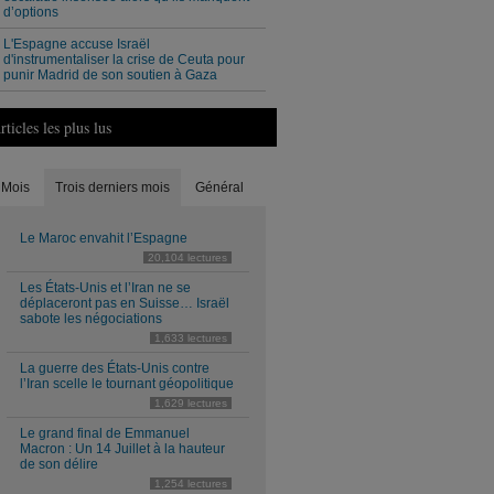
d’options
L'Espagne accuse Israël
d'instrumentaliser la crise de Ceuta pour
punir Madrid de son soutien à Gaza
rticles les plus lus
Mois
Trois derniers mois
Général
Le Maroc envahit l’Espagne
20,104 lectures
Les États-Unis et l’Iran ne se
déplaceront pas en Suisse… Israël
sabote les négociations
1,633 lectures
La guerre des États-Unis contre
l’Iran scelle le tournant géopolitique
1,629 lectures
Le grand final de Emmanuel
Macron : Un 14 Juillet à la hauteur
de son délire
1,254 lectures