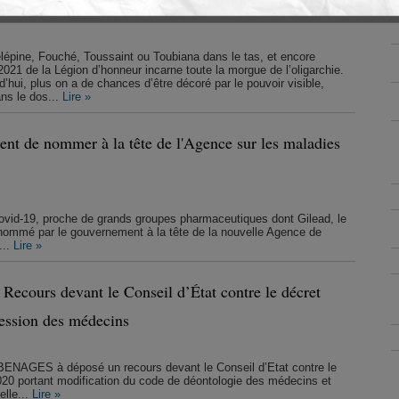
a moisson de la honte
elépine, Fouché, Toussaint ou Toubiana dans le tas, et encore
021 de la Légion d’honneur incarne toute la morgue de l’oligarchie.
’hui, plus on a de chances d’être décoré par le pouvoir visible,
ns le dos...
Lire »
ent de nommer à la tête de l'Agence sur les maladies
Covid-19, proche de grands groupes pharmaceutiques dont Gilead, le
ommé par le gouvernement à la tête de la nouvelle Agence de
...
Lire »
ecours devant le Conseil d’État contre le décret
pression des médecins
ENAGES à déposé un recours devant le Conseil d’Etat contre le
20 portant modification du code de déontologie des médecins et
elle...
Lire »