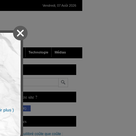
Vendredi, 07 Août 2026
nté
Société
Technologie
Médias
echerche
n
ous aimez notre site ?
(230 K)
r plus )
erniers Articles
Un budget équilibré coûte que coûte :