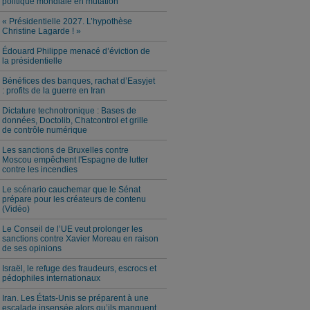
politique mondiale en mutation
« Présidentielle 2027. L’hypothèse
Christine Lagarde ! »
Édouard Philippe menacé d’éviction de
la présidentielle
Bénéfices des banques, rachat d’Easyjet
: profits de la guerre en Iran
Dictature technotronique : Bases de
données, Doctolib, Chatcontrol et grille
de contrôle numérique
Les sanctions de Bruxelles contre
Moscou empêchent l'Espagne de lutter
contre les incendies
Le scénario cauchemar que le Sénat
prépare pour les créateurs de contenu
(Vidéo)
Le Conseil de l’UE veut prolonger les
sanctions contre Xavier Moreau en raison
de ses opinions
Israël, le refuge des fraudeurs, escrocs et
pédophiles internationaux
Iran. Les États-Unis se préparent à une
escalade insensée alors qu’ils manquent