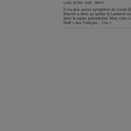
Lundi, 28 Déc. 2020 - 06h19
Il n’a plus aucun symptôme du Covid-19
Macron a donc pu quitter la Lanterne où i
dans le palais présidentiel. Mais cela n’
Noël » aux Français...
Lire »