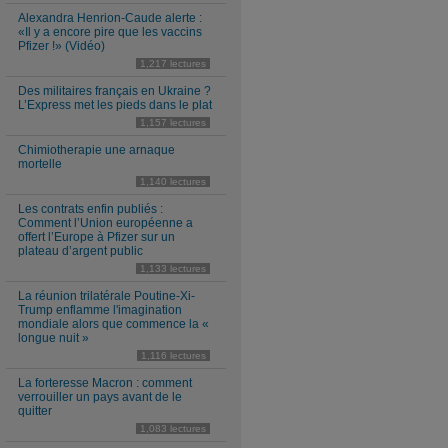
Alexandra Henrion-Caude alerte :
«Il y a encore pire que les vaccins
Pfizer !» (Vidéo)
1,217 lectures
Des militaires français en Ukraine ?
L’Express met les pieds dans le plat
1,157 lectures
Chimiotherapie une arnaque
mortelle
1,140 lectures
Les contrats enfin publiés :
Comment l’Union européenne a
offert l’Europe à Pfizer sur un
plateau d’argent public
1,133 lectures
La réunion trilatérale Poutine-Xi-
Trump enflamme l'imagination
mondiale alors que commence la «
longue nuit »
1,116 lectures
La forteresse Macron : comment
verrouiller un pays avant de le
quitter
1,083 lectures