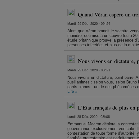
Quand Véran espère un tro
Mardi, 29 Déc. 2020 - 09h24
Alors que Véran brandit le sceptre veng
manière, soumise à un couvre-feu à 20h,
étude britannique prouve la présence d’
personnes infectées et plus de la moiti
Nous vivons en dictature, p
Mardi, 29 Déc. 2020 - 08h21
Nous vivons en dictature, point barre. Ar
pusillanimes : selon vous, selon Bruno 
gants blancs : un de ces phénomènes chi
Lire »
L’État français de plus en p
Lundi, 28 Déc. 2020 - 08h08
Emmanuel Macron déplore la contestatio
gouvernance exclusivement verticale. I
contestation de toute forme d’autorité, 
flambée protestataire est parfaitement