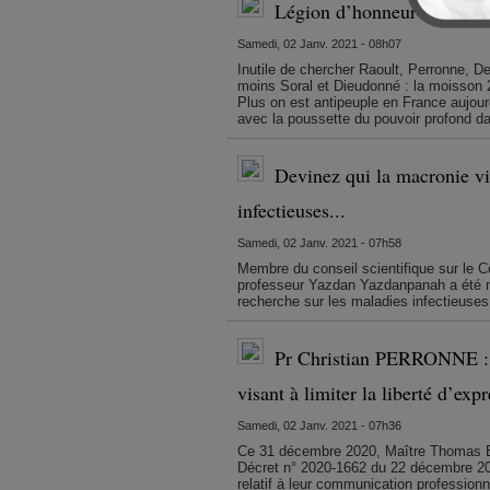
Légion d’honneur 2021 : l
Samedi, 02 Janv. 2021 - 08h07
Inutile de chercher Raoult, Perronne, D
moins Soral et Dieudonné : la moisson 2
Plus on est antipeuple en France aujourd
avec la poussette du pouvoir profond da
Devinez qui la macronie vi
infectieuses...
Samedi, 02 Janv. 2021 - 07h58
Membre du conseil scientifique sur le 
professeur Yazdan Yazdanpanah a été n
recherche sur les maladies infectieuses
Pr Christian PERRONNE : R
visant à limiter la liberté d’ex
Samedi, 02 Janv. 2021 - 07h36
Ce 31 décembre 2020, Maître Thomas B
Décret n° 2020-1662 du 22 décembre 20
relatif à leur communication professionn