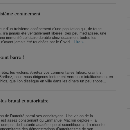
isième confinement
eur d’un troisième confinement d’une population qui, de toute
 n’a jamais été véritablement libérée, très peu médiatisée, une
une immunité cellulaire durable chez quasiment toutes les
é n’ayant jamais été touchées par le Covid...
Lire »
oint barre !
rêtez les violons. Arrêtez vos commentaires frileux, craintifs,
Barthez, nous nous dirigeons lentement vers un « totalitarisme » en
cs, que l’on dissèque en ville dans les dîners un peu snobs...
lus brutal et autoritaire
n de l’autorité parmi ses concitoyens. Une vision de la
l est assez consternant qu’Emmanuel Macron déplore « la
y compris de l’autorité académique et scientifique ». La récente
 concomitante des démonstrations d’autoritarisme de son