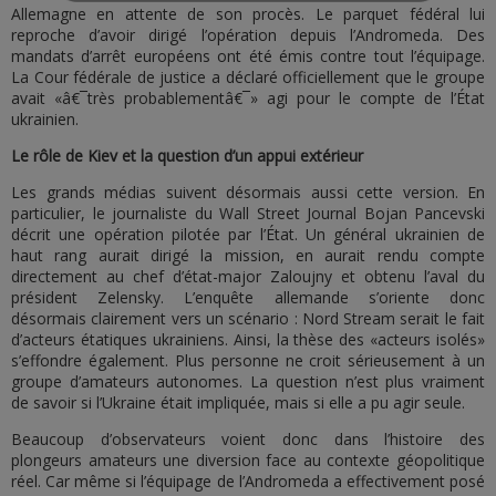
Allemagne en attente de son procès. Le parquet fédéral lui
reproche d’avoir dirigé l’opération depuis l’Andromeda. Des
mandats d’arrêt européens ont été émis contre tout l’équipage.
La Cour fédérale de justice a déclaré officiellement que le groupe
avait «â€¯très probablementâ€¯» agi pour le compte de l’État
ukrainien.
Le rôle de Kiev et la question d’un appui extérieur
Les grands médias suivent désormais aussi cette version. En
particulier, le journaliste du Wall Street Journal Bojan Pancevski
décrit une opération pilotée par l’État. Un général ukrainien de
haut rang aurait dirigé la mission, en aurait rendu compte
directement au chef d’état-major Zaloujny et obtenu l’aval du
président Zelensky. L’enquête allemande s’oriente donc
désormais clairement vers un scénario : Nord Stream serait le fait
d’acteurs étatiques ukrainiens. Ainsi, la thèse des «acteurs isolés»
s’effondre également. Plus personne ne croit sérieusement à un
groupe d’amateurs autonomes. La question n’est plus vraiment
de savoir si l’Ukraine était impliquée, mais si elle a pu agir seule.
Beaucoup d’observateurs voient donc dans l’histoire des
plongeurs amateurs une diversion face au contexte géopolitique
réel. Car même si l’équipage de l’Andromeda a effectivement posé