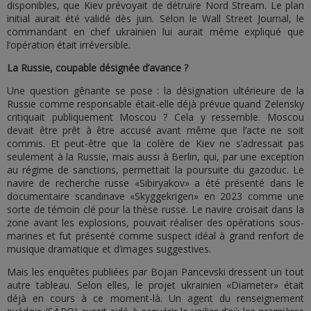
disponibles, que Kiev prévoyait de détruire Nord Stream. Le plan
initial aurait été validé dès juin. Selon le Wall Street Journal, le
commandant en chef ukrainien lui aurait même expliqué que
l’opération était irréversible.
La Russie, coupable désignée d’avance ?
Une question gênante se pose : la désignation ultérieure de la
Russie comme responsable était-elle déjà prévue quand Zelensky
critiquait publiquement Moscou ? Cela y ressemble. Moscou
devait être prêt à être accusé avant même que l’acte ne soit
commis. Et peut-être que la colère de Kiev ne s’adressait pas
seulement à la Russie, mais aussi à Berlin, qui, par une exception
au régime de sanctions, permettait la poursuite du gazoduc. Le
navire de recherche russe «Sibiryakov» a été présenté dans le
documentaire scandinave «Skyggekrigen» en 2023 comme une
sorte de témoin clé pour la thèse russe. Le navire croisait dans la
zone avant les explosions, pouvait réaliser des opérations sous-
marines et fut présenté comme suspect idéal à grand renfort de
musique dramatique et d’images suggestives.
Mais les enquêtes publiées par Bojan Pancevski dressent un tout
autre tableau. Selon elles, le projet ukrainien «Diameter» était
déjà en cours à ce moment-là. Un agent du renseignement