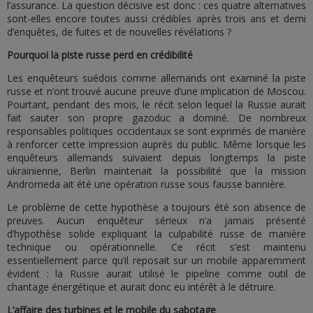
l’assurance. La question décisive est donc : ces quatre alternatives
sont-elles encore toutes aussi crédibles après trois ans et demi
d’enquêtes, de fuites et de nouvelles révélations ?
Pourquoi la piste russe perd en crédibilité
Les enquêteurs suédois comme allemands ont examiné la piste
russe et n’ont trouvé aucune preuve d’une implication de Moscou.
Pourtant, pendant des mois, le récit selon lequel la Russie aurait
fait sauter son propre gazoduc a dominé. De nombreux
responsables politiques occidentaux se sont exprimés de manière
à renforcer cette impression auprès du public. Même lorsque les
enquêteurs allemands suivaient depuis longtemps la piste
ukrainienne, Berlin maintenait la possibilité que la mission
Andromeda ait été une opération russe sous fausse bannière.
Le problème de cette hypothèse a toujours été son absence de
preuves. Aucun enquêteur sérieux n’a jamais présenté
d’hypothèse solide expliquant la culpabilité russe de manière
technique ou opérationnelle. Ce récit s’est maintenu
essentiellement parce qu’il reposait sur un mobile apparemment
évident : la Russie aurait utilisé le pipeline comme outil de
chantage énergétique et aurait donc eu intérêt à le détruire.
L’affaire des turbines et le mobile du sabotage