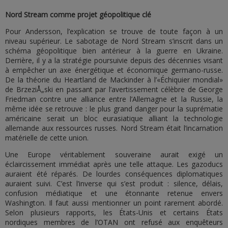
Nord Stream comme projet géopolitique clé
Pour Andersson, l’explication se trouve de toute façon à un
niveau supérieur. Le sabotage de Nord Stream s’inscrit dans un
schéma géopolitique bien antérieur à la guerre en Ukraine.
Derrière, il y a la stratégie poursuivie depuis des décennies visant
à empêcher un axe énergétique et économique germano-russe.
De la théorie du Heartland de Mackinder à l’«Échiquier mondial»
de BrzeziÅ„ski en passant par l’avertissement célèbre de George
Friedman contre une alliance entre l’Allemagne et la Russie, la
même idée se retrouve : le plus grand danger pour la suprématie
américaine serait un bloc eurasiatique alliant la technologie
allemande aux ressources russes. Nord Stream était l’incarnation
matérielle de cette union.
Une Europe véritablement souveraine aurait exigé un
éclaircissement immédiat après une telle attaque. Les gazoducs
auraient été réparés. De lourdes conséquences diplomatiques
auraient suivi. C’est l’inverse qui s’est produit : silence, délais,
confusion médiatique et une étonnante retenue envers
Washington. Il faut aussi mentionner un point rarement abordé.
Selon plusieurs rapports, les États-Unis et certains États
nordiques membres de l’OTAN ont refusé aux enquêteurs