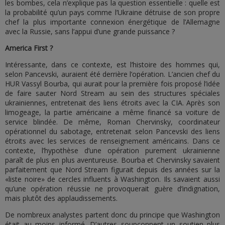
les bombes, cela n’explique pas la question essentielle : quelle est
la probabilité qu’un pays comme l’Ukraine détruise de son propre
chef la plus importante connexion énergétique de l’Allemagne
avec la Russie, sans l’appui d’une grande puissance ?
America First ?
Intéressante, dans ce contexte, est l’histoire des hommes qui,
selon Pancevski, auraient été derrière l’opération. L’ancien chef du
HUR Vassyl Bourba, qui aurait pour la première fois proposé l’idée
de faire sauter Nord Stream au sein des structures spéciales
ukrainiennes, entretenait des liens étroits avec la CIA. Après son
limogeage, la partie américaine a même financé sa voiture de
service blindée. De même, Roman Chervinsky, coordinateur
opérationnel du sabotage, entretenait selon Pancevski des liens
étroits avec les services de renseignement américains. Dans ce
contexte, l’hypothèse d’une opération purement ukrainienne
paraît de plus en plus aventureuse. Bourba et Chervinsky savaient
parfaitement que Nord Stream figurait depuis des années sur la
«liste noire» de cercles influents à Washington. Ils savaient aussi
qu’une opération réussie ne provoquerait guère d’indignation,
mais plutôt des applaudissements.
De nombreux analystes partent donc du principe que Washington
était au moins informé. D’autres soupçonnent un soutien plus