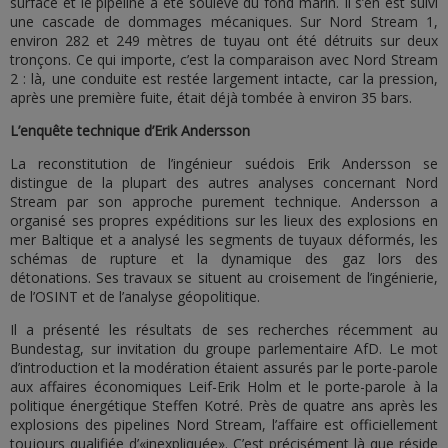
surface et le pipeline a été soulevé du fond marin. Il s’en est suivi
une cascade de dommages mécaniques. Sur Nord Stream 1,
environ 282 et 249 mètres de tuyau ont été détruits sur deux
tronçons. Ce qui importe, c’est la comparaison avec Nord Stream
2 : là, une conduite est restée largement intacte, car la pression,
après une première fuite, était déjà tombée à environ 35 bars.
L’enquête technique d’Erik Andersson
La reconstitution de l’ingénieur suédois Erik Andersson se
distingue de la plupart des autres analyses concernant Nord
Stream par son approche purement technique. Andersson a
organisé ses propres expéditions sur les lieux des explosions en
mer Baltique et a analysé les segments de tuyaux déformés, les
schémas de rupture et la dynamique des gaz lors des
détonations. Ses travaux se situent au croisement de l’ingénierie,
de l’OSINT et de l’analyse géopolitique.
Il a présenté les résultats de ses recherches récemment au
Bundestag, sur invitation du groupe parlementaire AfD. Le mot
d’introduction et la modération étaient assurés par le porte-parole
aux affaires économiques Leif-Erik Holm et le porte-parole à la
politique énergétique Steffen Kotré. Près de quatre ans après les
explosions des pipelines Nord Stream, l’affaire est officiellement
toujours qualifiée d’«inexpliquée». C’est précisément là que réside