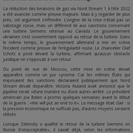
La réduction des livraisons de gaz via Nord Stream 1 à l’été 2022
a été avancée comme preuve majeure. Mais à y regarder de plus
près, cet argument s’effondre. L’origine de la crise n’était pas un
sabotage russe, mais un différend lié aux sanctions concernant
une turbine Siemens retenue au Canada. Le gouvernement
ukrainien s’est ouvertement opposé au retour de la turbine. Dans
le même temps, le gouvernement allemand a mis en scène
l’incident comme preuve de l’irrégularité russe. Le chancelier Olaf
Scholz a posé devant la turbine, affirmant qu’aucun obstacle
juridique ne s’opposait à son retour.
Du point de vue de Moscou, cette mise en scène devait
apparaître comme un pur cynisme. Car les mêmes États qui
imposaient des sanctions déclaraient publiquement que Nord
Stream devait disparaître. Victoria Nuland avait annoncé que le
pipeline serait «d’une manière ou d’une autre» arrêté. Le président
américain Joe Biden a promis quelques semaines avant le début
de la guerre : «We will put an end to it». Le message était clair : si
la pression économique ne suffisait pas, d’autres moyens seraient
utilisés.
Lorsque Zelensky a qualifié le retour de la turbine Siemens en
Russie d’«inacceptable», il savait déjà, selon les informations