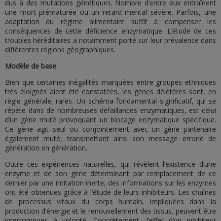
dus à des mutations génétiques. Nombre d’entre eux entraînent
une mort prématurée ou un retard mental sévère. Parfois, une
adaptation du régime alimentaire suffit à compenser les
conséquences de cette déficience enzymatique. L’étude de ces
troubles héréditaires a notamment porté sur leur prévalence dans
différentes régions géographiques.
Modèle de base
Bien que certaines inégalités marquées entre groupes ethniques
très éloignés aient été constatées, les gènes délétères sont, en
règle générale, rares. Un schéma fondamental significatif, qui se
répète dans de nombreuses défaillances enzymatiques, est celui
d’un gène muté provoquant un blocage enzymatique spécifique.
Ce gène agit seul ou conjointement avec un gène partenaire
également muté, transmettant ainsi son message erroné de
génération en génération.
Outre ces expériences naturelles, qui révèlent l’existence d’une
enzyme et de son gène déterminant par remplacement de ce
dernier par une imitation inerte, des informations sur les enzymes
ont été obtenues grâce à l’étude de leurs inhibiteurs. Les chaînes
de processus vitaux du corps humain, impliquées dans la
production d’énergie et le renouvellement des tissus, peuvent être
interrompues à volonté. Concrètement, l’effet d’un inhibiteur