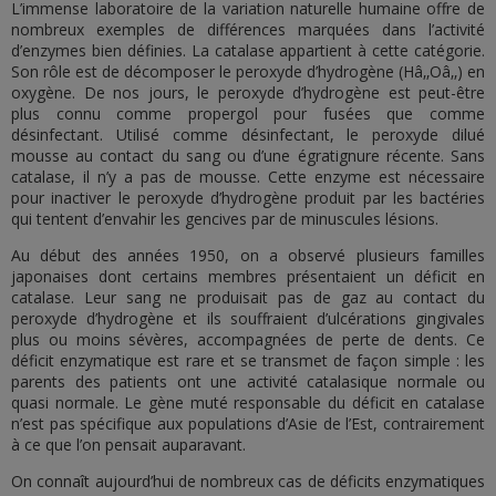
L’immense laboratoire de la variation naturelle humaine offre de
nombreux exemples de différences marquées dans l’activité
d’enzymes bien définies. La catalase appartient à cette catégorie.
Son rôle est de décomposer le peroxyde d’hydrogène (Hâ‚‚Oâ‚‚) en
oxygène. De nos jours, le peroxyde d’hydrogène est peut-être
plus connu comme propergol pour fusées que comme
désinfectant. Utilisé comme désinfectant, le peroxyde dilué
mousse au contact du sang ou d’une égratignure récente. Sans
catalase, il n’y a pas de mousse. Cette enzyme est nécessaire
pour inactiver le peroxyde d’hydrogène produit par les bactéries
qui tentent d’envahir les gencives par de minuscules lésions.
Au début des années 1950, on a observé plusieurs familles
japonaises dont certains membres présentaient un déficit en
catalase. Leur sang ne produisait pas de gaz au contact du
peroxyde d’hydrogène et ils souffraient d’ulcérations gingivales
plus ou moins sévères, accompagnées de perte de dents. Ce
déficit enzymatique est rare et se transmet de façon simple : les
parents des patients ont une activité catalasique normale ou
quasi normale. Le gène muté responsable du déficit en catalase
n’est pas spécifique aux populations d’Asie de l’Est, contrairement
à ce que l’on pensait auparavant.
On connaît aujourd’hui de nombreux cas de déficits enzymatiques