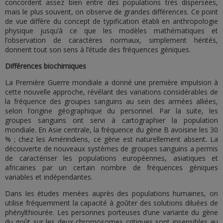
concordent assez bien entre des populations très dispersées,
mais le plus souvent, on observe de grandes différences. Ce point
de vue diffère du concept de typification établi en anthropologie
physique jusqu’à ce que les modèles mathématiques et
l’observation de caractères normaux, simplement hérités,
donnent tout son sens à l’étude des fréquences géniques.
Différences biochimiques
La Première Guerre mondiale a donné une première impulsion à
cette nouvelle approche, révélant des variations considérables de
la fréquence des groupes sanguins au sein des armées alliées,
selon l’origine géographique du personnel. Par la suite, les
groupes sanguins ont servi à cartographier la population
mondiale. En Asie centrale, la fréquence du gène B avoisine les 30
% ; chez les Amérindiens, ce gène est naturellement absent. La
découverte de nouveaux systèmes de groupes sanguins a permis
de caractériser les populations européennes, asiatiques et
africaines par un certain nombre de fréquences géniques
variables et indépendantes.
Dans les études menées auprès des populations humaines, on
utilise fréquemment la capacité à goûter des solutions diluées de
phénylthiourée. Les personnes porteuses d’une variante du gène
du goût sur les deux chromosomes critiques sont insensibles au