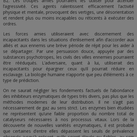
BZ. Les troupes amies pourraient les utiliser pour atténuer
l’agressivité. Ces agents ralentissent efficacement l’activité
physique et mentale, provoquent des vertiges, une désorientation
et rendent plus ou moins incapables ou réticents à exécuter des
ordres.
Les forces amies utiliseraient avec discernement des
incapacitants dans les situations d’enlisement afin d’accorder aux
alliés et aux ennemis une brève période de répit pour les aider à
se départager. Par une persuasion douce, appuyée par des
substances psychotropes, les civils des villes ennemies pourraient
être rééduqués. L’adversaire, quant à lui, utiliserait des
incapacitants pour épargner ceux qu’il pourrait réduire en
esclavage. La biologie humaine n’apporte que peu d’éléments à ce
type de prédiction.
On ne saurait négliger les fondements factuels de l’abondance
des inhibiteurs enzymatiques de types très divers, pas plus que les
méthodes modernes de leur distribution. Il ne s’agit pas
nécessairement de gaz au sens strict. Les enzymes bien étudiées
ne représentent qu’une faible proportion du nombre total de
catalyseurs nécessaires à nos processus vitaux. Lors de la
découverte de nouvelles variétés enzymatiques, il est probable
que certaines d’entre elles dépassent les seuils de prévalence
observés jusqu’à présent, qu’ils soient élevés ou faibles, au sein