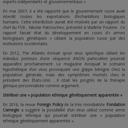
experts indépendants et gouvernementaux ».
En mai 2007, il a été rapporté que le gouvernement russe avait
interdit toutes les exportations d’échantillons biologiques
humains. Cette interdiction aurait été motivée par un rapport du
chef du FSB , Nikolaï Patrouchev, présenté à Vladimir Poutine . Ce
rapport faisait état du développement en cours d’« armes
biologiques génétiques » ciblant la population russe par des
institutions occidentales.
En 2012, The Atlantic écrivait qu’un virus spécifique ciblant les
individus porteurs d’une séquence d’ADN particulière pourrait
apparaître prochainement. Le magazine évoquait le scénario
hypothétique d’un virus provoquant une grippe bénigne chez la
population générale, mais des symptômes mortels chez le
président des États-Unis . Il citait les progrès de la thérapie
génique personnalisée comme argument.
Stériliser une « population ethnique génétiquement apparentée »
En 2016, la revue
Foreign Policy
de la très mondialiste
Fondation
Carnegie
a suggéré la possibilité d’un virus utilisé comme arme
biologique ethnique qui pourrait stériliser une « population
ethnique génétiquement apparentée ».