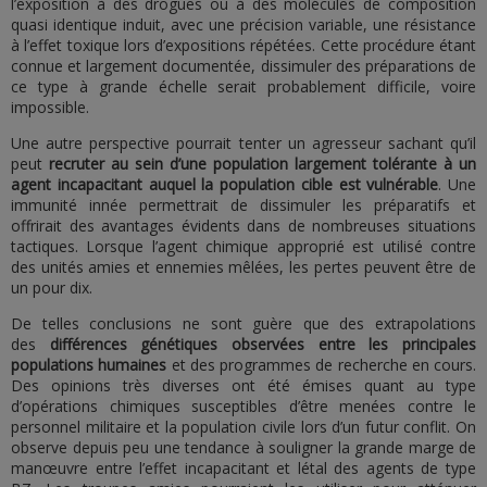
l’exposition à des drogues ou à des molécules de composition
quasi identique induit, avec une précision variable, une résistance
à l’effet toxique lors d’expositions répétées. Cette procédure étant
connue et largement documentée, dissimuler des préparations de
ce type à grande échelle serait probablement difficile, voire
impossible.
Une autre perspective pourrait tenter un agresseur sachant qu’il
peut
recruter au sein d’une population largement tolérante à un
agent incapacitant auquel la population cible est vulnérable
. Une
immunité innée permettrait de dissimuler les préparatifs et
offrirait des avantages évidents dans de nombreuses situations
tactiques. Lorsque l’agent chimique approprié est utilisé contre
des unités amies et ennemies mêlées, les pertes peuvent être de
un pour dix.
De telles conclusions ne sont guère que des extrapolations
des
différences génétiques observées entre les principales
populations humaines
et des programmes de recherche en cours.
Des opinions très diverses ont été émises quant au type
d’opérations chimiques susceptibles d’être menées contre le
personnel militaire et la population civile lors d’un futur conflit. On
observe depuis peu une tendance à souligner la grande marge de
manœuvre entre l’effet incapacitant et létal des agents de type