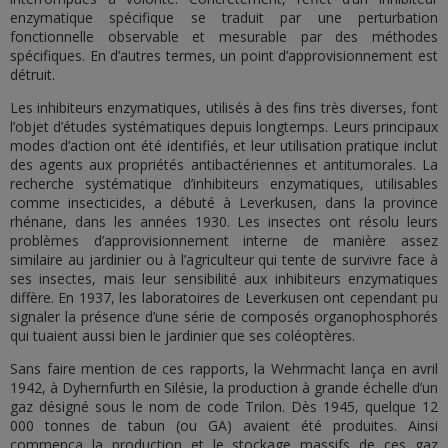
enzymatique spécifique se traduit par une perturbation
fonctionnelle observable et mesurable par des méthodes
spécifiques. En d’autres termes, un point d’approvisionnement est
détruit.
Les inhibiteurs enzymatiques, utilisés à des fins très diverses, font
l’objet d’études systématiques depuis longtemps. Leurs principaux
modes d’action ont été identifiés, et leur utilisation pratique inclut
des agents aux propriétés antibactériennes et antitumorales. La
recherche systématique d’inhibiteurs enzymatiques, utilisables
comme insecticides, a débuté à Leverkusen, dans la province
rhénane, dans les années 1930. Les insectes ont résolu leurs
problèmes d’approvisionnement interne de manière assez
similaire au jardinier ou à l’agriculteur qui tente de survivre face à
ses insectes, mais leur sensibilité aux inhibiteurs enzymatiques
diffère. En 1937, les laboratoires de Leverkusen ont cependant pu
signaler la présence d’une série de composés organophosphorés
qui tuaient aussi bien le jardinier que ses coléoptères.
Sans faire mention de ces rapports, la Wehrmacht lança en avril
1942, à Dyhernfurth en Silésie, la production à grande échelle d’un
gaz désigné sous le nom de code Trilon. Dès 1945, quelque 12
000 tonnes de tabun (ou GA) avaient été produites. Ainsi
commença la production et le stockage massifs de ces gaz