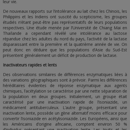
leur vie.
De nouveaux rapports sur l’intolérance au lait chez les Chinois, les
Philippins et les Indiens ont suscité du scepticisme, les groupes
étudiés n’étant peut-être pas représentatifs de leurs populations
respectives. Une étude menée par l’Université de Chiang Mai en
Thaïlande a cependant révélé une intolérance au lactose
répandue chez les adultes du nord du pays, l’activité de la lactase
disparaissant entre la première et la quatrième année de vie. On
peut donc en déduire que les populations d’Asie du Sud-Est
présentent généralement un déficit de production de lactase.
Inactivateurs rapides et lents
Des observations similaires de différences enzymatiques liées à
des variations géographiques sont à prévoir. Parmi les différences
héréditaires évidentes de réponse enzymatique aux agents
chimiques, l’acétylation se caractérise par une nette séparation de
la population en deux groupes. Initialement, un groupe était
caractérisé par une inactivation rapide de l’isoniazide, un
médicament antituberculeux. L’autre groupe, présentant une
inactivation lente, possède un gène alternatif moins efficace pour
convertir l’isoniazide en acétylisoniazide. Les Européens, ainsi que
les Américains d’origine africaine, comptent environ 50 %
d’individus présentant une inactivation lente. Les Inuits et les