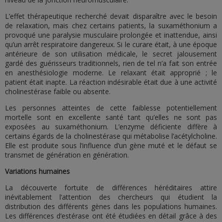
L’effet thérapeutique recherché devait disparaître avec le besoin
de relaxation, mais chez certains patients, la suxaméthonium a
provoqué une paralysie musculaire prolongée et inattendue, ainsi
qu’un arrêt respiratoire dangereux. Si le curare était, à une époque
antérieure de son utilisation médicale, le secret jalousement
gardé des guérisseurs traditionnels, rien de tel n’a fait son entrée
en anesthésiologie moderne. Le relaxant était approprié ; le
patient était inapte. La réaction indésirable était due à une activité
cholinestérase faible ou absente.
Les personnes atteintes de cette faiblesse potentiellement
mortelle sont en excellente santé tant qu’elles ne sont pas
exposées au suxaméthonium. L’enzyme déficiente diffère à
certains égards de la cholinestérase qui métabolise l’acétylcholine.
Elle est produite sous l’influence d’un gène muté et le défaut se
transmet de génération en génération.
Variations humaines
La découverte fortuite de différences héréditaires attire
inévitablement l’attention des chercheurs qui étudient la
distribution des différents gènes dans les populations humaines.
Les différences d’estérase ont été étudiées en détail grâce à des