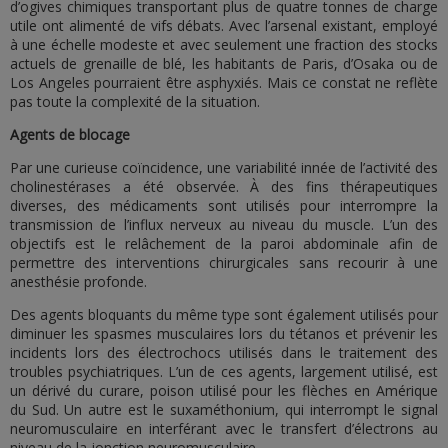
d’ogives chimiques transportant plus de quatre tonnes de charge
utile ont alimenté de vifs débats. Avec l’arsenal existant, employé
à une échelle modeste et avec seulement une fraction des stocks
actuels de grenaille de blé, les habitants de Paris, d’Osaka ou de
Los Angeles pourraient être asphyxiés. Mais ce constat ne reflète
pas toute la complexité de la situation.
Agents de blocage
Par une curieuse coïncidence, une variabilité innée de l’activité des
cholinestérases a été observée. À des fins thérapeutiques
diverses, des médicaments sont utilisés pour interrompre la
transmission de l’influx nerveux au niveau du muscle. L’un des
objectifs est le relâchement de la paroi abdominale afin de
permettre des interventions chirurgicales sans recourir à une
anesthésie profonde.
Des agents bloquants du même type sont également utilisés pour
diminuer les spasmes musculaires lors du tétanos et prévenir les
incidents lors des électrochocs utilisés dans le traitement des
troubles psychiatriques. L’un de ces agents, largement utilisé, est
un dérivé du curare, poison utilisé pour les flèches en Amérique
du Sud. Un autre est le suxaméthonium, qui interrompt le signal
neuromusculaire en interférant avec le transfert d’électrons au
niveau de la jonction neuromusculaire.