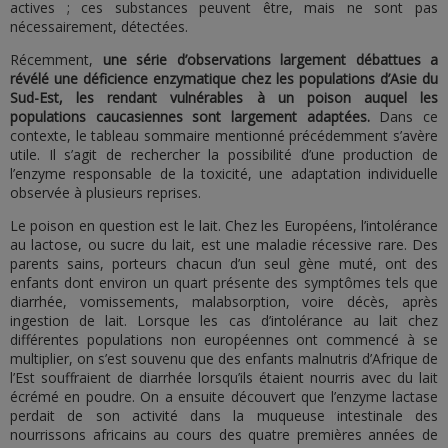
actives ; ces substances peuvent être, mais ne sont pas
nécessairement, détectées.
Récemment,
une série d’observations largement débattues a
révélé une déficience enzymatique chez les populations d’Asie du
Sud-Est, les rendant vulnérables à un poison auquel les
populations caucasiennes sont largement adaptées.
Dans ce
contexte, le tableau sommaire mentionné précédemment s’avère
utile. Il s’agit de rechercher la possibilité d’une production de
l’enzyme responsable de la toxicité, une adaptation individuelle
observée à plusieurs reprises.
Le poison en question est le lait. Chez les Européens, l’intolérance
au lactose, ou sucre du lait, est une maladie récessive rare. Des
parents sains, porteurs chacun d’un seul gène muté, ont des
enfants dont environ un quart présente des symptômes tels que
diarrhée, vomissements, malabsorption, voire décès, après
ingestion de lait. Lorsque les cas d’intolérance au lait chez
différentes populations non européennes ont commencé à se
multiplier, on s’est souvenu que des enfants malnutris d’Afrique de
l’Est souffraient de diarrhée lorsqu’ils étaient nourris avec du lait
écrémé en poudre. On a ensuite découvert que l’enzyme lactase
perdait de son activité dans la muqueuse intestinale des
nourrissons africains au cours des quatre premières années de