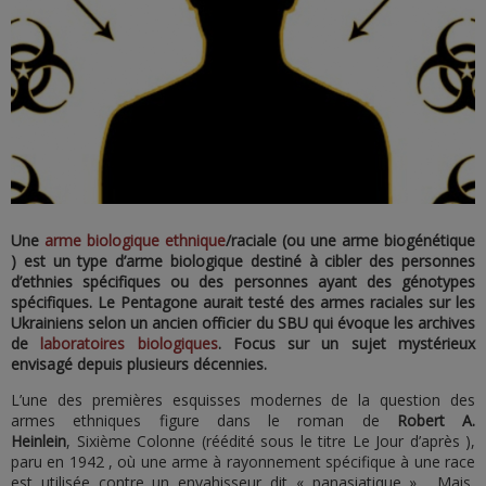
Une
arme biologique ethnique
/raciale (ou une arme biogénétique
) est un type d’arme biologique destiné à cibler des personnes
d’ethnies spécifiques ou des personnes ayant des génotypes
spécifiques. Le Pentagone aurait testé des armes raciales sur les
Ukrainiens selon un ancien officier du SBU qui évoque les archives
de
laboratoires biologiques
. Focus sur un sujet mystérieux
envisagé depuis plusieurs décennies.
L’une des premières esquisses modernes de la question des
armes ethniques figure dans le roman de
Robert A.
Heinlein
, Sixième Colonne (réédité sous le titre Le Jour d’après ),
paru en 1942 , où une arme à rayonnement spécifique à une race
est utilisée contre un envahisseur dit « panasiatique ». Mais,