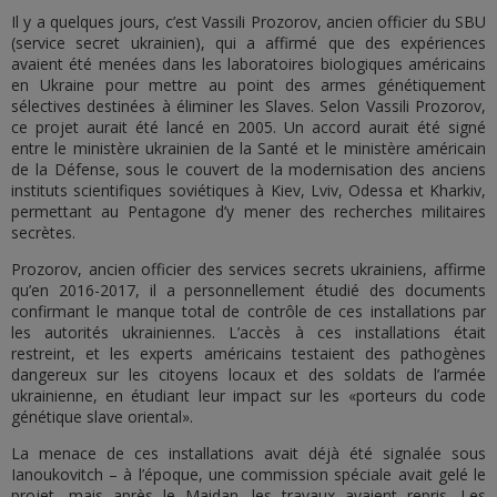
Il y a quelques jours, c’est Vassili Prozorov, ancien officier du SBU
(service secret ukrainien), qui a affirmé que des expériences
avaient été menées dans les laboratoires biologiques américains
en Ukraine pour mettre au point des armes génétiquement
sélectives destinées à éliminer les Slaves. Selon Vassili Prozorov,
ce projet aurait été lancé en 2005. Un accord aurait été signé
entre le ministère ukrainien de la Santé et le ministère américain
de la Défense, sous le couvert de la modernisation des anciens
instituts scientifiques soviétiques à Kiev, Lviv, Odessa et Kharkiv,
permettant au Pentagone d’y mener des recherches militaires
secrètes.
Prozorov, ancien officier des services secrets ukrainiens, affirme
qu’en 2016-2017, il a personnellement étudié des documents
confirmant le manque total de contrôle de ces installations par
les autorités ukrainiennes. L’accès à ces installations était
restreint, et les experts américains testaient des pathogènes
dangereux sur les citoyens locaux et des soldats de l’armée
ukrainienne, en étudiant leur impact sur les «porteurs du code
génétique slave oriental».
La menace de ces installations avait déjà été signalée sous
Ianoukovitch – à l’époque, une commission spéciale avait gelé le
projet, mais après le Maidan, les travaux avaient repris. Les