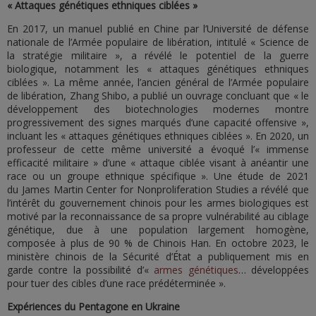
« Attaques génétiques ethniques ciblées »
En 2017, un manuel publié en Chine par l’Université de défense
nationale de l’Armée populaire de libération, intitulé « Science de
la stratégie militaire », a révélé le potentiel de la guerre
biologique, notamment les « attaques génétiques ethniques
ciblées ». La même année, l’ancien général de l’Armée populaire
de libération, Zhang Shibo, a publié un ouvrage concluant que « le
développement des biotechnologies modernes montre
progressivement des signes marqués d’une capacité offensive »,
incluant les « attaques génétiques ethniques ciblées ». En 2020, un
professeur de cette même université a évoqué l’« immense
efficacité militaire » d’une « attaque ciblée visant à anéantir une
race ou un groupe ethnique spécifique ». Une étude de 2021
du James Martin Center for Nonproliferation Studies a révélé que
l’intérêt du gouvernement chinois pour les armes biologiques est
motivé par la reconnaissance de sa propre vulnérabilité au ciblage
génétique, due à une population largement homogène,
composée à plus de 90 % de Chinois Han. En octobre 2023, le
ministère chinois de la Sécurité d’État a publiquement mis en
garde contre la possibilité d’«
armes génétiques
… développées
pour tuer des cibles d’une race prédéterminée ».
Expériences du Pentagone en Ukraine