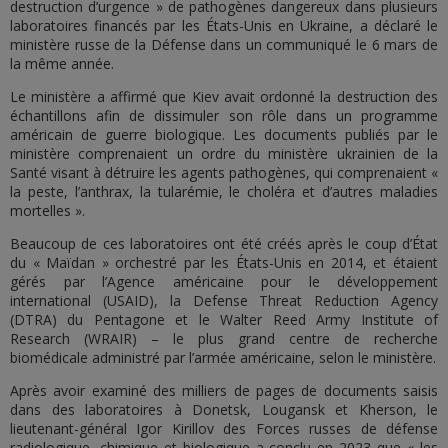
destruction d’urgence » de pathogènes dangereux dans plusieurs
laboratoires financés par les États-Unis en Ukraine, a déclaré le
ministère russe de la Défense dans un communiqué le 6 mars de
la même année.
Le ministère a affirmé que Kiev avait ordonné la destruction des
échantillons afin de dissimuler son rôle dans un programme
américain de guerre biologique. Les documents publiés par le
ministère comprenaient un ordre du ministère ukrainien de la
Santé visant à détruire les agents pathogènes, qui comprenaient «
la peste, l’anthrax, la tularémie, le choléra et d’autres maladies
mortelles ».
Beaucoup de ces laboratoires ont été créés après le coup d’État
du « Maïdan » orchestré par les États-Unis en 2014, et étaient
gérés par l’Agence américaine pour le développement
international (USAID), la Defense Threat Reduction Agency
(DTRA) du Pentagone et le Walter Reed Army Institute of
Research (WRAIR) – le plus grand centre de recherche
biomédicale administré par l’armée américaine, selon le ministère.
Après avoir examiné des milliers de pages de documents saisis
dans des laboratoires à Donetsk, Lougansk et Kherson, le
lieutenant-général Igor Kirillov des Forces russes de défense
radiologique, chimique et biologique a conclu en 2023 que « les