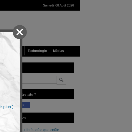
Samedi, 08 Août 2026
nté
Société
Technologie
Médias
echerche
n
ous aimez notre site ?
(230 K)
r plus )
erniers Articles
Un budget équilibré coûte que coûte :