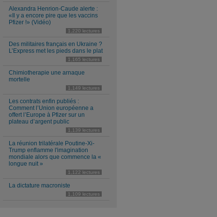
Alexandra Henrion-Caude alerte :
«Il y a encore pire que les vaccins
Pfizer !» (Vidéo)
1,220 lectures
Des militaires français en Ukraine ?
L’Express met les pieds dans le plat
1,165 lectures
Chimiotherapie une arnaque
mortelle
1,149 lectures
Les contrats enfin publiés :
Comment l’Union européenne a
offert l’Europe à Pfizer sur un
plateau d’argent public
1,139 lectures
La réunion trilatérale Poutine-Xi-
Trump enflamme l'imagination
mondiale alors que commence la «
longue nuit »
1,122 lectures
La dictature macroniste
1,109 lectures