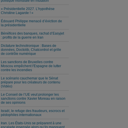
politique mondiale en mutation
« Présidentielle 2027. L’hypothèse
Christine Lagarde ! »
Édouard Philippe menacé d’éviction de
la présidentielle
Bénéfices des banques, rachat d’Easyjet
: profits de la guerre en Iran
Dictature technotronique : Bases de
données, Doctolib, Chatcontrol et grille
de contrôle numérique
Les sanctions de Bruxelles contre
Moscou empêchent l'Espagne de lutter
contre les incendies
Le scénario cauchemar que le Sénat
prépare pour les créateurs de contenu
(Vidéo)
Le Conseil de l’UE veut prolonger les
sanctions contre Xavier Moreau en raison
de ses opinions
Israël, le refuge des fraudeurs, escrocs et
pédophiles internationaux
Iran. Les États-Unis se préparent à une
escalade insensée alors qu’ils manquent