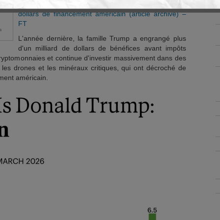
société minière kazakhe ayant obtenu 1,6 milliard de
dollars de financement américain (article archivé) –
FT
L'année dernière, la famille Trump a engrangé plus
d'un milliard de dollars de bénéfices avant impôts
 cryptomonnaies et continue d'investir massivement dans des
, les drones et les minéraux critiques, qui ont décroché de
ement américain.