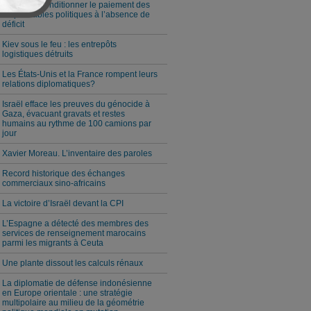
Milei veut conditionner le paiement des
responsables politiques à l’absence de
déficit
Kiev sous le feu : les entrepôts
logistiques détruits
Les États-Unis et la France rompent leurs
relations diplomatiques?
Israël efface les preuves du génocide à
Gaza, évacuant gravats et restes
humains au rythme de 100 camions par
jour
Xavier Moreau. L’inventaire des paroles
Record historique des échanges
commerciaux sino-africains
La victoire d’Israël devant la CPI
L’Espagne a détecté des membres des
services de renseignement marocains
parmi les migrants à Ceuta
Une plante dissout les calculs rénaux
La diplomatie de défense indonésienne
en Europe orientale : une stratégie
multipolaire au milieu de la géométrie