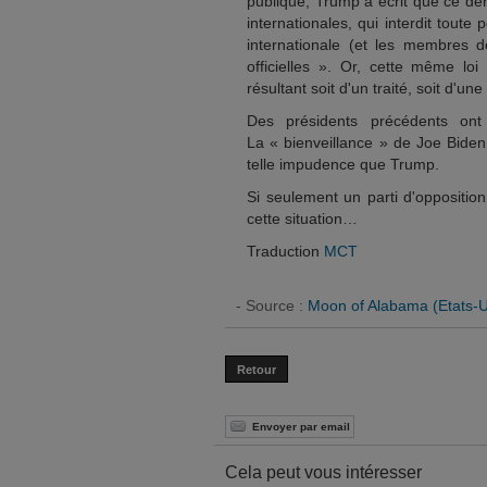
publique, Trump a écrit que ce dern
internationales, qui interdit tout
internationale (et les membres d
officielles ». Or, cette même loi
résultant soit d'un traité, soit d'un
Des présidents précédents ont 
La « bienveillance » de Joe Biden 
telle impudence que Trump.
Si seulement un parti d'oppositi
cette situation…
Traduction
MCT
- Source :
Moon of Alabama (Etats-U
Retour
Envoyer par email
Cela peut vous intéresser