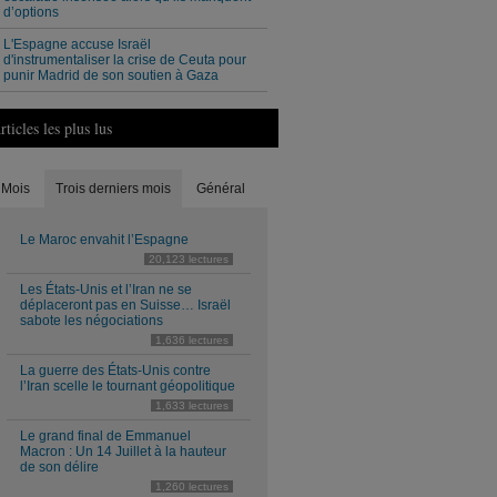
d’options
L'Espagne accuse Israël
d'instrumentaliser la crise de Ceuta pour
punir Madrid de son soutien à Gaza
rticles les plus lus
Mois
Trois derniers mois
Général
Le Maroc envahit l’Espagne
20,123 lectures
Les États-Unis et l’Iran ne se
déplaceront pas en Suisse… Israël
sabote les négociations
1,636 lectures
La guerre des États-Unis contre
l’Iran scelle le tournant géopolitique
1,633 lectures
Le grand final de Emmanuel
Macron : Un 14 Juillet à la hauteur
de son délire
1,260 lectures