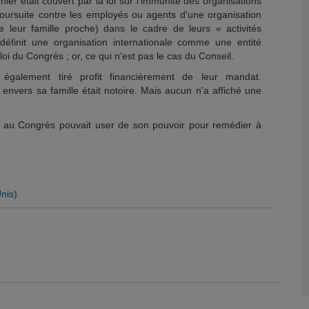
ier était couvert par la loi sur l'immunité des organisations
e poursuite contre les employés ou agents d'une organisation
e leur famille proche) dans le cadre de leurs « activités
 définit une organisation internationale comme une entité
e loi du Congrès ; or, ce qui n'est pas le cas du Conseil.
également tiré profit financièrement de leur mandat.
envers sa famille était notoire. Mais aucun n'a affiché une
on au Congrès pouvait user de son pouvoir pour remédier à
nis)