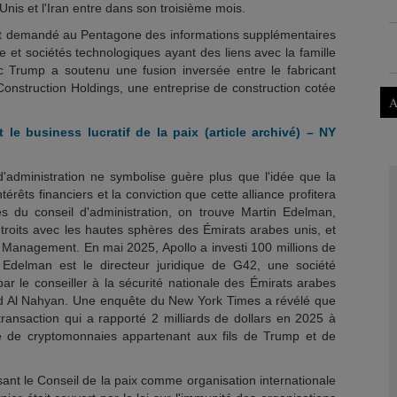
-Unis et l'Iran entre dans son troisième mois.
 demandé au Pentagone des informations supplémentaires
e et sociétés technologiques ayant des liens avec la famille
c Trump a soutenu une fusion inversée entre le fabricant
Construction Holdings, une entreprise de construction cotée
A
 le business lucratif de la paix (article archivé) – NY
 d'administration ne symbolise guère plus que l'idée que la
ntérêts financiers et la conviction que cette alliance profitera
 du conseil d'administration, on trouve Martin Edelman,
étroits avec les hautes sphères des Émirats arabes unis, et
Management. En mai 2025, Apollo a investi 100 millions de
 Edelman est le directeur juridique de G42, une société
e par le conseiller à la sécurité nationale des Émirats arabes
d Al Nahyan. Une enquête du New York Times a révélé que
ransaction qui a rapporté 2 milliards de dollars en 2025 à
été de cryptomonnaies appartenant aux fils de Trump et de
sant le Conseil de la paix comme organisation internationale