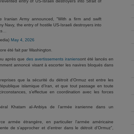
evented entry of US-Israeli destroyers into Strait of
he Iranian Army announced, "With a firm and swift
y Navy, the entry of hostile US-Israeli destroyers into
was…
edia)
May 4, 2026
ore été fait par Washington.
peu après que
des avertissements iraniens
ont été lancés en
mment annoncé visant à escorter les navires bloqués dans
reprises que la sécurité du détroit d’Ormuz est entre les
publique islamique d’Iran, et que tout passage en toute
circonstances, s’effectue en coordination avec les forces
énéral Khatam al-Anbiya de l’armée iranienne dans un
rce armée étrangère, en particulier l’armée américaine
 tente de s’approcher et d’entrer dans le détroit d’Ormuz”,