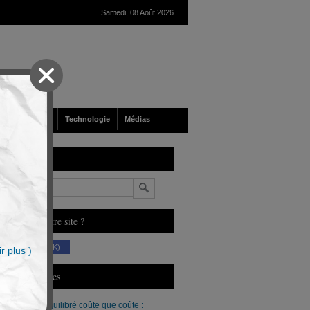
Samedi, 08 Août 2026
nté
Société
Technologie
Médias
echerche
n
ous aimez notre site ?
(230 K)
r plus )
erniers Articles
Un budget équilibré coûte que coûte :