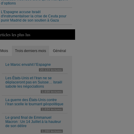
d’options
L'Espagne accuse Israël
d'instrumentaliser la crise de Ceuta pour
punir Madrid de son soutien à Gaza
rticles les plus lus
Mois
Trois derniers mois
Général
Le Maroc envahit l’Espagne
20,123 lectures
Les États-Unis et l’Iran ne se
déplaceront pas en Suisse… Israël
sabote les négociations
1,636 lectures
La guerre des États-Unis contre
l’Iran scelle le tournant géopolitique
1,634 lectures
Le grand final de Emmanuel
Macron : Un 14 Juillet à la hauteur
de son délire
1,260 lectures