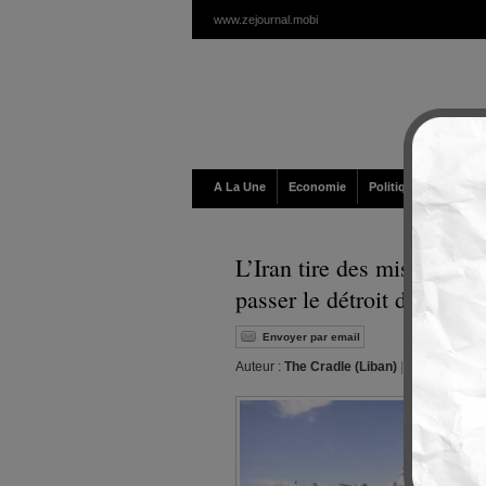
www.zejournal.mobi
A La Une
Economie
Politique / Géopolit
L’Iran tire des missiles su
passer le détroit d’Ormuz
Envoyer par email
Auteur :
The Cradle (Liban)
|
Editeur :
Wal