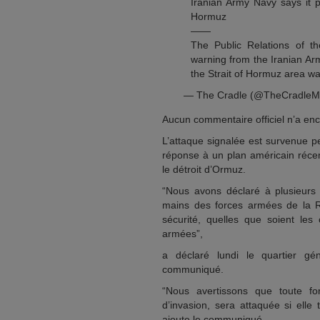
Iranian Army Navy says it pr
Hormuz
——
The Public Relations of t
warning from the Iranian Arm
the Strait of Hormuz area 
— The Cradle (@TheCradleM
Aucun commentaire officiel n’a enc
L’attaque signalée est survenue 
réponse à un plan américain réce
le détroit d’Ormuz.
“Nous avons déclaré à plusieurs 
mains des forces armées de la Ré
sécurité, quelles que soient les 
armées”,
a déclaré lundi le quartier g
communiqué.
“Nous avertissons que toute fo
d’invasion, sera attaquée si elle
ajoute le communiqué.