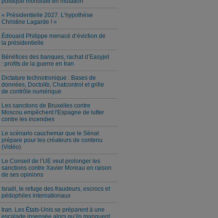
politique mondiale en mutation
« Présidentielle 2027. L’hypothèse
Christine Lagarde ! »
Édouard Philippe menacé d’éviction de
la présidentielle
Bénéfices des banques, rachat d’Easyjet
: profits de la guerre en Iran
Dictature technotronique : Bases de
données, Doctolib, Chatcontrol et grille
de contrôle numérique
Les sanctions de Bruxelles contre
Moscou empêchent l'Espagne de lutter
contre les incendies
Le scénario cauchemar que le Sénat
prépare pour les créateurs de contenu
(Vidéo)
Le Conseil de l’UE veut prolonger les
sanctions contre Xavier Moreau en raison
de ses opinions
Israël, le refuge des fraudeurs, escrocs et
pédophiles internationaux
Iran. Les États-Unis se préparent à une
escalade insensée alors qu’ils manquent