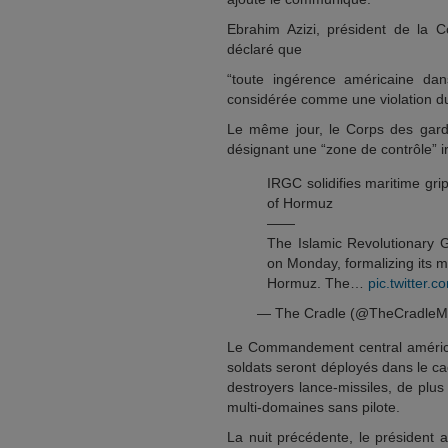
Ebrahim Azizi, président de la C
déclaré que
“toute ingérence américaine da
considérée comme une violation du
Le même jour, le Corps des gard
désignant une “zone de contrôle” i
IRGC solidifies maritime grip
of Hormuz
——
The Islamic Revolutionary 
on Monday, formalizing its mil
Hormuz. The…
pic.twitte
— The Cradle (@TheCradleM
Le Commandement central américa
soldats seront déployés dans le ca
destroyers lance-missiles, de plus
multi-domaines sans pilote.
La nuit précédente, le président