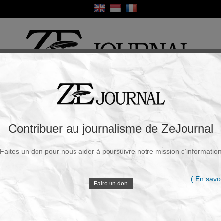
ique
Culture
Religion
Sport
France / Europe
Monde
Science et Sa
R
r une frégate américaine qui tentait de
Contribuer au journalisme de ZeJournal
Faites un don pour nous aider à poursuivre notre mission d’informatio
Souscrire à la newsletter
V
t
|
Mardi, 05 Mai 2026 - 12h25
( En savoi
Faire un don
Les forces iraniennes ont tiré deux missiles sur une
frégate de la marine américaine qui tentait de
D
traverser le détroit d’Ormuz le 4 mai, a rapporté
l’
agence de presse Fars
.