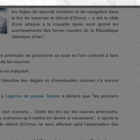
“La frégate – qui naviguait lundi près de Jask, violant
les règles de sécurité maritime et de navigation dans
le but de traverser le détroit d’Ormuz – a été la cible
d’une attaque à la roquette après avoir ignoré les
avertissements des forces navales de la République
islamique d’Iran”,
.
 américain de poursuivre sa route et l’ont contraint à faire
outé les sources.
i en indiquant
 l’étendue des dégâts ou d’éventuelles victimes n’a encore
t à
l’agence de presse
Tasnim
a déclaré que “les premiers
à tout scénario… Outre les tirs sur les navires américains,
s scénarios qu’il mettra en œuvre si nécessaire”, a ajouté la
 détroit d’Ormuz ne sera effectué sans l’autorisation des