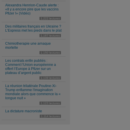
Alexandra Henrion-Caude alerte :
«Il y a encore pire que les vaccins
Pfizer !» (Vidéo)
1,222 lectures
Des militaires français en Ukraine ?
L’Express met les pieds dans le plat
1,167 lectures
Chimiotherapie une arnaque
mortelle
1,150 lectures
Les contrats enfin publiés :
Comment l’Union européenne a
offert l’Europe à Pfizer sur un
plateau d’argent public
1,139 lectures
La réunion trilatérale Poutine-Xi-
Trump enflamme l'imagination
mondiale alors que commence la «
longue nuit »
1,123 lectures
La dictature macroniste
1,114 lectures