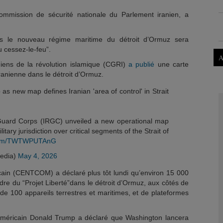
ommission de sécurité nationale du Parlement iranien, a
ns le nouveau régime maritime du détroit d’Ormuz sera
 cessez-le-feu”.
A
iens de la révolution islamique (CGRI)
a publié
une carte
ranienne dans le détroit d’Ormuz.
 as new map defines Iranian 'area of control' in Strait
Guard Corps (IRGC) unveiled a new operational map
itary jurisdiction over critical segments of the Strait of
r.com/TWTWPUTAnG
edia)
May 4, 2026
in (CENTCOM) a déclaré plus tôt lundi qu’environ 15 000
dre du “Projet Liberté”dans le détroit d’Ormuz, aux côtés de
 de 100 appareils terrestres et maritimes, et de plateformes
 américain Donald Trump a déclaré que Washington lancera