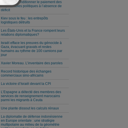
Milei veut conditionner le paiement des
responsables politiques à l’absence de
déficit
Kiev sous le feu : les entrepôts
logistiques détruits
Les États-Unis et la France rompent leurs
relations diplomatiques?
Israël efface les preuves du génocide à
Gaza, évacuant gravats et restes
humains au rythme de 100 camions par
jour
Xavier Moreau. L’inventaire des paroles
Record historique des échanges
commerciaux sino-africains
La victoire d’Israël devant la CPI
L’Espagne a détecté des membres des
services de renseignement marocains
parmi les migrants à Ceuta
Une plante dissout les calculs rénaux
La diplomatie de défense indonésienne
en Europe orientale : une stratégie
multipolaire au milieu de la géométrie