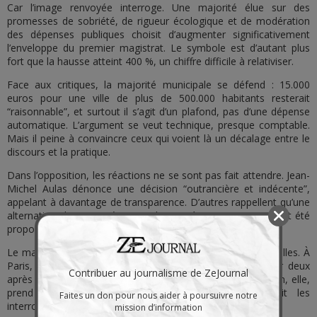
Car l’image renvoyée interroge. Une majorité élue sur des
promesses de sobriété, de rigueur écologique et de modération
des dépenses publiques choisit d’augmenter significativement
l’enveloppe du premier magistrat. Le symbole est d’autant plus
fort que la hausse atteint 400 %, un chiffre difficile à relativiser.
Face aux critiques, la majorité municipale se défend : 15.000
euros pour une ville de plus de 500.000 habitants resterait
“raisonnable”, et surtout il s’agit d’un plafond, pas d’une dépense
automatique. L’argument se veut technique, presque comptable.
Mais il peine à convaincre ceux qui voient là un décalage entre le
discours et la pratique.
Dans l’opposition, les réactions ne se sont pas fait attendre. Jean-
Michel Aulas dénonce une décision “outrancière et indécente”,
appelant à davantage de transparence. D’autres rappellent qu’une
alternative plus mesurée – une hausse à 3.500 euros – avait été
proposée… puis rejetée.
Le malaise s’accentue lorsque l’on compare avec d’autres villes. À
Paris, l’enveloppe du maire a récemment été divisée par deux
Contribuer au journalisme de ZeJournal
après polémique. À Nice, elle a même été supprimée. Lyon, elle,
prend le chemin inverse. Une singularité qui nourrit les
Faites un don pour nous aider à poursuivre notre
interrogations.
mission d’information