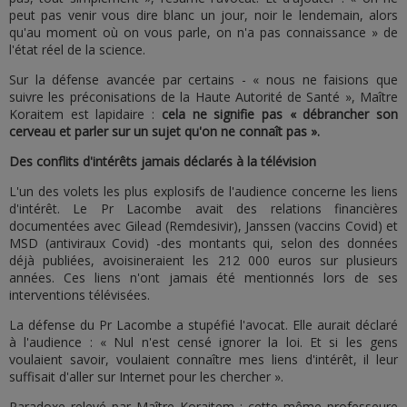
peut pas venir vous dire blanc un jour, noir le lendemain, alors
qu'au moment où on vous parle, on n'a pas connaissance » de
l'état réel de la science.
Sur la défense avancée par certains - « nous ne faisions que
suivre les préconisations de la Haute Autorité de Santé », Maître
Koraitem est lapidaire :
cela ne signifie pas «
débrancher son
cerveau et parler sur un sujet qu'on ne connaît pas
».
Des conflits d'intérêts jamais déclarés à la télévision
L'un des volets les plus explosifs de l'audience concerne les liens
d'intérêt. Le Pr Lacombe avait des relations financières
documentées avec Gilead (Remdesivir), Janssen (vaccins Covid) et
MSD (antiviraux Covid) -des montants qui, selon des données
déjà publiées, avoisineraient les 212 000 euros sur plusieurs
années. Ces liens n'ont jamais été mentionnés lors de ses
interventions télévisées.
La défense du Pr Lacombe a stupéfié l'avocat. Elle aurait déclaré
à l'audience : « Nul n'est censé ignorer la loi. Et si les gens
voulaient savoir, voulaient connaître mes liens d'intérêt, il leur
suffisait d'aller sur Internet pour les chercher ».
Paradoxe relevé par Maître Koraitem : cette même professeure