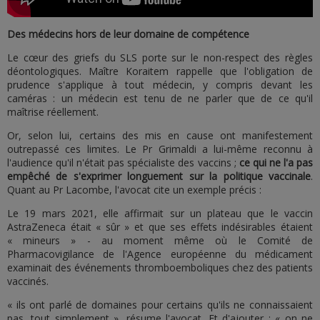
Des médecins hors de leur domaine de compétence
Le cœur des griefs du SLS porte sur le non-respect des règles
déontologiques. Maître Koraitem rappelle que l'obligation de
prudence s'applique à tout médecin, y compris devant les
caméras : un médecin est tenu de ne parler que de ce qu'il
maîtrise réellement.
Or, selon lui, certains des mis en cause ont manifestement
outrepassé ces limites. Le Pr Grimaldi a lui-même reconnu à
l'audience qu'il n'était pas spécialiste des vaccins ;
ce qui ne l'a pas
empêché de s'exprimer longuement sur la politique vaccinale
.
Quant au Pr Lacombe, l'avocat cite un exemple précis :
Le 19 mars 2021, elle affirmait sur un plateau que le vaccin
AstraZeneca était « sûr » et que ses effets indésirables étaient
« mineurs » - au moment même où le Comité de
Pharmacovigilance de l'Agence européenne du médicament
examinait des événements thromboemboliques chez des patients
vaccinés.
« ils ont parlé de domaines pour certains qu'ils ne connaissaient
pas, tout simplement », résume l'avocat. Et d'ajouter : « on ne