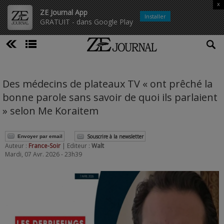
x
ZE Journal App
Installer
GRATUIT - dans Google Play
Des médecins de plateaux TV « ont prêché la
bonne parole sans savoir de quoi ils parlaient
» selon Me Koraitem
Souscrire à la newsletter
Envoyer par email
Auteur :
France-Soir
| Editeur :
Walt
Mardi, 07 Avr. 2026 - 23h39