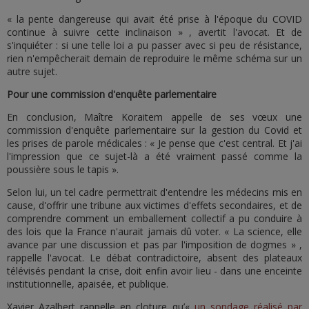
« la pente dangereuse qui avait été prise à l'époque du COVID
continue à suivre cette inclinaison » , avertit l'avocat. Et de
s'inquiéter : si une telle loi a pu passer avec si peu de résistance,
rien n'empêcherait demain de reproduire le même schéma sur un
autre sujet.
Pour une commission d'enquête parlementaire
En conclusion, Maître Koraitem appelle de ses vœux une
commission d'enquête parlementaire sur la gestion du Covid et
les prises de parole médicales : « Je pense que c'est central. Et j'ai
l'impression que ce sujet-là a été vraiment passé comme la
poussière sous le tapis ».
Selon lui, un tel cadre permettrait d'entendre les médecins mis en
cause, d'offrir une tribune aux victimes d'effets secondaires, et de
comprendre comment un emballement collectif a pu conduire à
des lois que la France n'aurait jamais dû voter. « La science, elle
avance par une discussion et pas par l'imposition de dogmes » ,
rappelle l'avocat. Le débat contradictoire, absent des plateaux
télévisés pendant la crise, doit enfin avoir lieu - dans une enceinte
institutionnelle, apaisée, et publique.
Xavier Azalbert rappelle en cloture qu’«
un sondage réalisé par