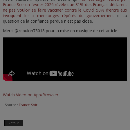
France Soir en février 2026 révèle que 81% des Français déclarent
ne pas vouloir se faire vacciner contre le Covid. 50% d'entre eux
invoquent les « mensonges répétés du gouvernement
». La
question de la confiance perdue n'est pas close.
Merci @zebulon75018 pour la mise en musique de cet article :
Watch Video on App/Browser
- Source :
France-Soir
Retour