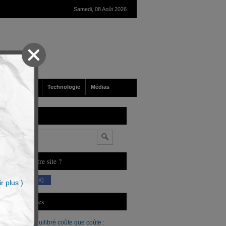
Samedi, 08 Août 2026
nté
Société
Technologie
Médias
echerche
n
ous aimez notre site ?
(230 K)
r plus )
erniers Articles
Un budget équilibré coûte que coûte :