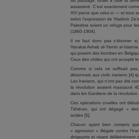
Au passage, Israël a rasé la demeu
assassiné. C’est exactement comme
XIV parce que celui-ci — et tous s
selon l’expression de Vladimir Ze’
Palestine soient un refuge pour le
(1860-1904).
Il ne faut donc pas s’étonner si
Harakat Ashab al-Yamin al-Islamia
qui posent des bombes en Belgiqu
Ceux des chiites qui ont accepté le
Comme si cela ne suffisait pa
désormais aux civils iraniens [4] qu
Les Iraniens, qui n’ont pas été c
la révolution avaient massacré 
dans les Gardiens de la révolution
Ces opérations cruelles ont débu
Téhéran, qui ont dégagé « des 
acides [5].
Chacun ayant bien compris q
« agression » illégale contre l’
dirigeants et visant délibérément d