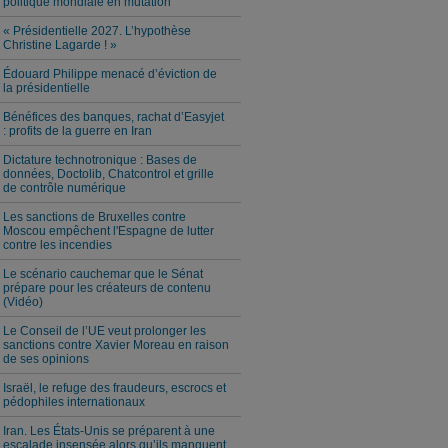
politique mondiale en mutation
« Présidentielle 2027. L’hypothèse
Christine Lagarde ! »
Édouard Philippe menacé d’éviction de
la présidentielle
Bénéfices des banques, rachat d’Easyjet
: profits de la guerre en Iran
Dictature technotronique : Bases de
données, Doctolib, Chatcontrol et grille
de contrôle numérique
Les sanctions de Bruxelles contre
Moscou empêchent l'Espagne de lutter
contre les incendies
Le scénario cauchemar que le Sénat
prépare pour les créateurs de contenu
(Vidéo)
Le Conseil de l’UE veut prolonger les
sanctions contre Xavier Moreau en raison
de ses opinions
Israël, le refuge des fraudeurs, escrocs et
pédophiles internationaux
Iran. Les États-Unis se préparent à une
escalade insensée alors qu’ils manquent