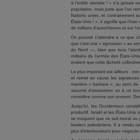
à l’entité sioniste ! » n’a jamais v
population, mais juste que l’on re
Nations unies, et contrairement au
États-Unis ! », il signifie que l’Ir
de millions d’autochtones et sur l’e
On pouvait s’attendre à ce que c
que c’est une « agression » au sen
du Nord —, bien que tous l’aient
militaire de l’armée des États-Un
évident que cette lâcheté collecti
Le plus important est ailleurs : no
et remet en cause les signatures
manière « barbare », au sens de
assumé d’assassiner un à un tous l
considère comme son ennemi. Des 
Jusqu’ici, les Occidentaux consid
productif. Israël et les États-Unis
se moquent que ce soit moral ou pa
leaders palestiniens. Il a rendu c
plus d’interlocuteurs pour négocier