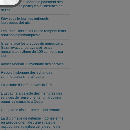
Milei veut conditionner le paiement des
responsables politiques à l’absence de
déficit
Kiev sous le feu : les entrepôts
logistiques détruits
Les États-Unis et la France rompent leurs
relations diplomatiques?
Israël efface les preuves du génocide à
Gaza, évacuant gravats et restes
humains au rythme de 100 camions par
jour
Xavier Moreau. L’inventaire des paroles
Record historique des échanges
commerciaux sino-africains
La victoire d’Israël devant la CPI
L’Espagne a détecté des membres des
services de renseignement marocains
parmi les migrants à Ceuta
Une plante dissout les calculs rénaux
La diplomatie de défense indonésienne
en Europe orientale : une stratégie
multipolaire au milieu de la géométrie