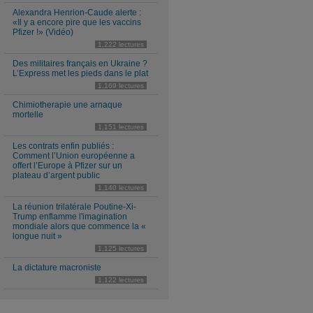
Alexandra Henrion-Caude alerte :
«Il y a encore pire que les vaccins
Pfizer !» (Vidéo)
1,222 lectures
Des militaires français en Ukraine ?
L’Express met les pieds dans le plat
1,169 lectures
Chimiotherapie une arnaque
mortelle
1,151 lectures
Les contrats enfin publiés :
Comment l’Union européenne a
offert l’Europe à Pfizer sur un
plateau d’argent public
1,140 lectures
La réunion trilatérale Poutine-Xi-
Trump enflamme l'imagination
mondiale alors que commence la «
longue nuit »
1,125 lectures
La dictature macroniste
1,122 lectures