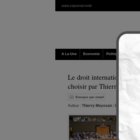
www.zejournal.mobi
A La Une
Economie
Politique / Géopolit
Le droit international ou d
choisir par Thierry Meys
Envoyer par email
Auteur :
Thierry Meyssan
|
Editeur :
Walt