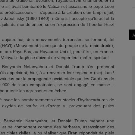
re du Guide la révolution, l’ayatollah Ali Khamenei, et l’a
 s’il avait bombardé le Vatican et assassiné le pape Léon
es prédécesseurs — s’oppose à la création d’un Empire juif,
ev Jabotinsky (1880-1940), même s’il accepte qu’Israël et la
s juifs du monde entier, selon l’expression de Theodor Herzl
A
, aujourd’hui, des mouvements terroristes se forment, tel
 (HAYI) (Mouvement islamique du peuple de la main droite),
e, aux Pays-Bas, au Royaume-Uni et, peut-être, en France.
 Velayat-e faqih se doivent de venger leur maître spirituel.
s, Benyamin Netanyahou et Donald Trump s’en prennent
’ils appelaient, hier, à « renverser leur régime » (sic). Las !
onvaincus par la propagande occidentale que les Gardiens de
40 000 de leurs compatriotes, se sont engagé en masse…
 pour tenir les agresseurs en échec.
té avec les bombardements des stocks d’hydrocarbures de
oxydes de soufre et d’azote », provoquant des pluies
ue Benyamin Netanyahou et Donald Trump mènent une
Iran et se comportant comme des barbares, assassinant des
es cibles civiles, a pu réaliser que l’Iran répondait de plein