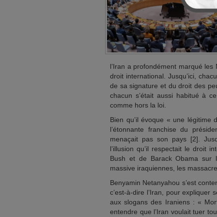
l’Iran a profondément marqué les N
droit international. Jusqu’ici, cha
de sa signature et du droit des p
chacun s’était aussi habitué à ce
comme hors la loi.
Bien qu’il évoque « une légitime d
l’étonnante franchise du préside
menaçait pas son pays [2]. Jusq
l’illusion qu’il respectait le dro
Bush et de Barack Obama sur le
massive iraquiennes, les massacres 
Benyamin Netanyahou s’est contenté
c’est-à-dire l’Iran, pour expliquer
aux slogans des Iraniens : « Mort 
entendre que l’Iran voulait tuer to