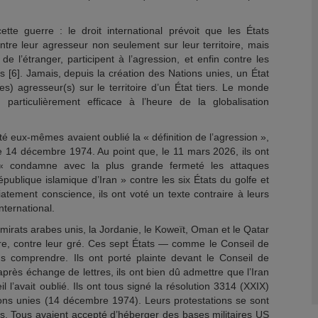
tte guerre : le droit international prévoit que les États
tre leur agresseur non seulement sur leur territoire, mais
 de l’étranger, participent à l’agression, et enfin contre les
s [6]. Jamais, depuis la création des Nations unies, un État
s) agresseur(s) sur le territoire d’un État tiers. Le monde
, particulièrement efficace à l’heure de la globalisation
 eux-mêmes avaient oublié la « définition de l’agression »,
le 14 décembre 1974. Au point que, le 11 mars 2026, ils ont
 « condamne avec la plus grande fermeté les attaques
publique islamique d’Iran » contre les six États du golfe et
atement conscience, ils ont voté un texte contraire à leurs
nternational.
Émirats arabes unis, la Jordanie, le Koweït, Oman et le Qatar
rre, contre leur gré. Ces sept États — comme le Conseil de
s comprendre. Ils ont porté plainte devant le Conseil de
après échange de lettres, ils ont bien dû admettre que l’Iran
l l’avait oublié. Ils ont tous signé la résolution 3314 (XXIX)
ons unies (14 décembre 1974). Leurs protestations se sont
es. Tous avaient accepté d’héberger des bases militaires US