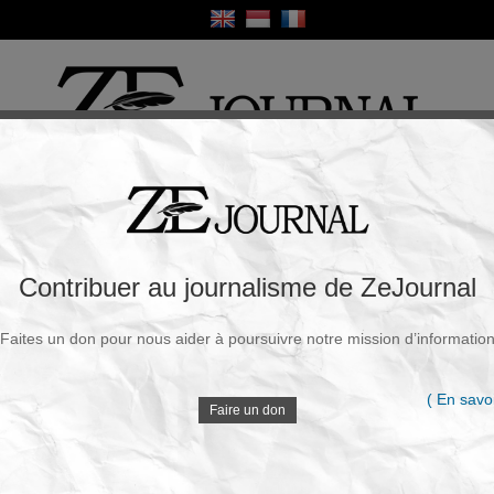
ique
Culture
Religion
Sport
France / Europe
Monde
Science et Sa
R
es bases militaires étrangères : il faut
Contribuer au journalisme de ZeJournal
san
Faites un don pour nous aider à poursuivre notre mission d’informatio
Souscrire à la newsletter
V
|
Mardi, 07 Avr. 2026 - 19h23
( En savoi
Faire un don
La guerre d’Israël, des États-Unis et du Royaume-Uni
contre l’Iran a provoqué une remise en cause du droit
D
international. Même le Conseil de sécurité avait oublié
sa propre définition de l’agression. Il s’est prononcé