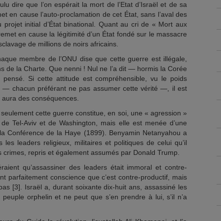
oulu dire que l’on espérait la mort de l’Etat d’Israël et de sa
met en cause l’auto-proclamation de cet État, sans l’aval des
 projet initial d’État binational. Quant au cri de « Mort aux
an remet en cause la légitimité d’un État fondé sur le massacre
sclavage de millions de noirs africains.
haque membre de l’ONU dise que cette guerre est illégale,
s de la Charte. Que nenni ! Nul ne l’a dit — hormis la Corée
 pensé. Si cette attitude est compréhensible, vu le poids
is — chacun préférant ne pas assumer cette vérité —, il est
ve aura des conséquences.
n seulement cette guerre constitue, en soi, une « agression »
 de Tel-Aviv et de Washington, mais elle est menée d’une
 la Conférence de la Haye (1899). Benyamin Netanyahou a
es leaders religieux, militaires et politiques de celui qu’il
crimes, repris et également assumés par Donald Trump.
éraient qu’assassiner des leaders était immoral et contre-
 ont parfaitement conscience que c’est contre-productif, mais
s [3]. Israël a, durant soixante dix-huit ans, assassiné les
e peuple orphelin et ne peut que s’en prendre à lui, s’il n’a
.