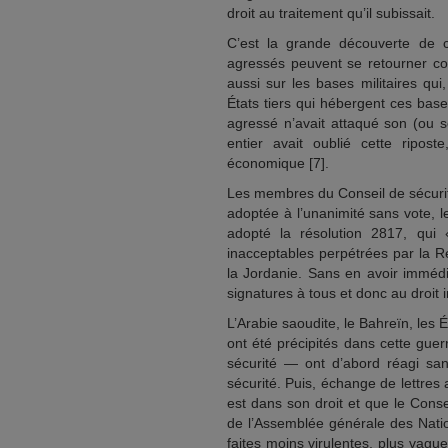
droit au traitement qu’il subissait.
C’est la grande découverte de ce
agressés peuvent se retourner con
aussi sur les bases militaires qui,
États tiers qui hébergent ces base
agressé n’avait attaqué son (ou se
entier avait oublié cette riposte
économique [7].
Les membres du Conseil de sécurité
adoptée à l’unanimité sans vote, 
adopté la résolution 2817, qui
inacceptables perpétrées par la Ré
la Jordanie. Sans en avoir immédi
signatures à tous et donc au droit i
L’Arabie saoudite, le Bahreïn, les 
ont été précipités dans cette gue
sécurité — ont d’abord réagi san
sécurité. Puis, échange de lettres 
est dans son droit et que le Consei
de l’Assemblée générale des Nati
faites moins virulentes, plus vagu