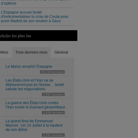
d’options
L'Espagne accuse Israël
d'instrumentaliser la crise de Ceuta pour
punir Madrid de son soutien à Gaza
rticles les plus lus
Mois
Trois derniers mois
Général
Le Maroc envahit l’Espagne
20,124 lectures
Les États-Unis et l’Iran ne se
déplaceront pas en Suisse… Israël
sabote les négociations
1,637 lectures
La guerre des États-Unis contre
l’Iran scelle le tournant géopolitique
1,634 lectures
Le grand final de Emmanuel
Macron : Un 14 Juillet à la hauteur
de son délire
1,261 lectures