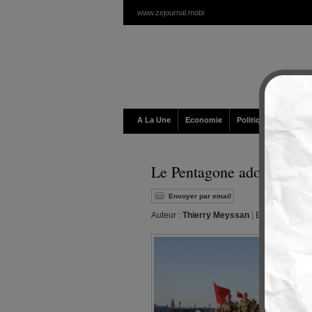
www.zejournal.mobi
A La Une
Economie
Politique / Géopolit
Le Pentagone adopte la v
Envoyer par email
Auteur :
Thierry Meyssan
|
Editeur :
Walt