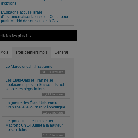
d’options
L'Espagne accuse Israël
d'instrumentaliser la crise de Ceuta pour
punir Madrid de son soutien à Gaza
rticles les plus lus
Mois
Trois derniers mois
Général
Le Maroc envahit l’Espagne
20,104 lectures
Les États-Unis et l’Iran ne se
déplaceront pas en Suisse… Israël
sabote les négociations
1,633 lectures
La guerre des États-Unis contre
l’Iran scelle le tournant géopolitique
1,629 lectures
Le grand final de Emmanuel
Macron : Un 14 Juillet à la hauteur
de son délire
1,254 lectures