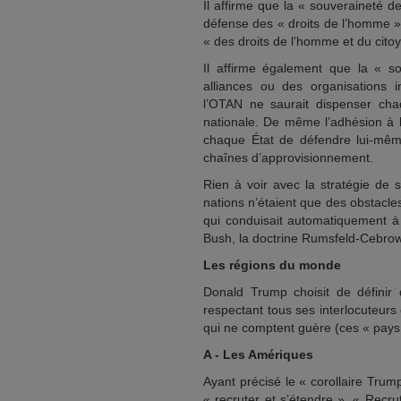
Il affirme que la « souveraineté de
défense des « droits de l’homme »
« des droits de l’homme et du citoy
Il affirme également que la « s
alliances ou des organisations 
l’OTAN ne saurait dispenser ch
nationale. De même l’adhésion à 
chaque État de défendre lui-mêm
chaînes d’approvisionnement.
Rien à voir avec la stratégie de 
nations n’étaient que des obstacle
qui conduisait automatiquement à 
Bush, la doctrine Rumsfeld-Cebrows
Les régions du monde
Donald Trump choisit de définir d
respectant tous ses interlocuteurs
qui ne comptent guère (ces « pays
A - Les Amériques
Ayant précisé le « corollaire Trump
« recruter et s’étendre ». « Recr