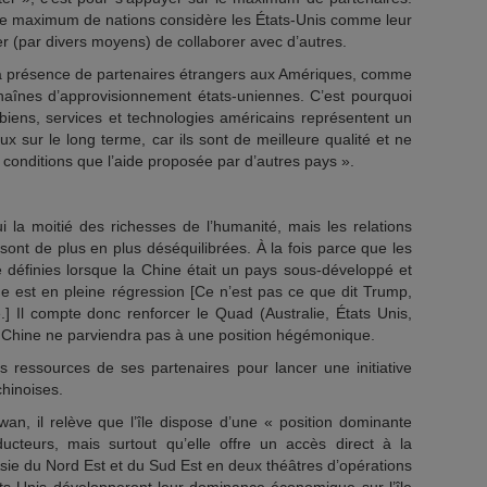
e le maximum de nations considère les États-Unis comme leur
der (par divers moyens) de collaborer avec d’autres.
ue la présence de partenaires étrangers aux Amériques, comme
haînes d’approvisionnement états-uniennes. C’est pourquoi
 biens, services et technologies américains représentent un
x sur le long terme, car ils sont de meilleure qualité et ne
conditions que l’aide proposée par d’autres pays ».
ui la moitié des richesses de l’humanité, mais les relations
ont de plus en plus déséquilibrées. À la fois parce que les
é définies lorsque la Chine était un pays sous-développé et
e est en pleine régression [Ce n’est pas ce que dit Trump,
e.] Il compte donc renforcer le Quad (Australie, États Unis,
a Chine ne parviendra pas à une position hégémonique.
es ressources de ses partenaires pour lancer une initiative
chinoises.
wan, il relève que l’île dispose d’une « position dominante
cteurs, mais surtout qu’elle offre un accès direct à la
’Asie du Nord Est et du Sud Est en deux théâtres d’opérations