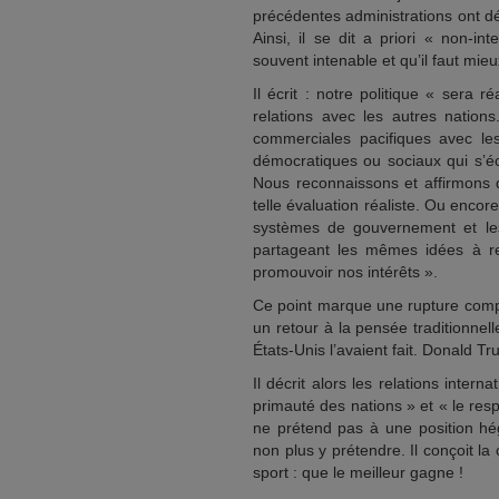
précédentes administrations ont dév
Ainsi, il se dit a priori « non-in
souvent intenable et qu’il faut mieux
Il écrit : notre politique « sera 
relations avec les autres nation
commerciales pacifiques avec l
démocratiques ou sociaux qui s’éca
Nous reconnaissons et affirmons qu
telle évaluation réaliste. Ou enco
systèmes de gouvernement et les 
partageant les mêmes idées à 
promouvoir nos intérêts ».
Ce point marque une rupture compl
un retour à la pensée traditionne
États-Unis l’avaient fait. Donald T
Il décrit alors les relations inter
primauté des nations » et « le res
ne prétend pas à une position hé
non plus y prétendre. Il conçoit l
sport : que le meilleur gagne !