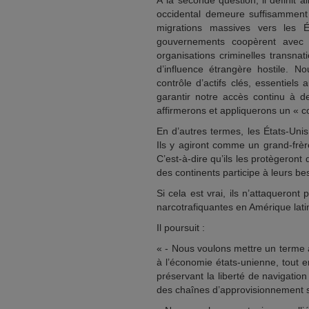
À la seconde question, il définit 
occidental demeure suffisamment 
migrations massives vers les 
gouvernements coopèrent avec n
organisations criminelles transna
d’influence étrangère hostile. N
contrôle d’actifs clés, essentiels
garantir notre accès continu à de
affirmerons et appliquerons un « c
En d’autres termes, les États-Unis
Ils y agiront comme un grand-frèr
C’est-à-dire qu’ils les protègeron
des continents participe à leurs b
Si cela est vrai, ils n’attaqueron
narcotrafiquantes en Amérique lati
Il poursuit :
« - Nous voulons mettre un terme 
à l’économie états-unienne, tout en
préservant la liberté de navigatio
des chaînes d’approvisionnement sû