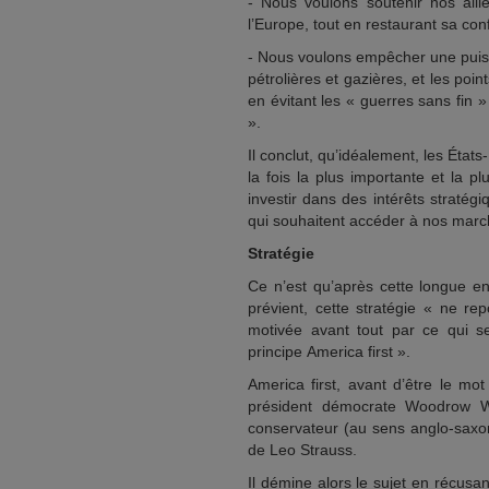
- Nous voulons soutenir nos allié
l’Europe, tout en restaurant sa conf
- Nous voulons empêcher une puis
pétrolières et gazières, et les poin
en évitant les « guerres sans fin 
».
Il conclut, qu’idéalement, les Éta
la fois la plus importante et la 
investir dans des intérêts straté
qui souhaitent accéder à nos marc
Stratégie
Ce n’est qu’après cette longue ent
prévient, cette stratégie « ne rep
motivée avant tout par ce qui se
principe America first ».
America first, avant d’être le mot
président démocrate Woodrow W
conservateur (au sens anglo-saxon 
de Leo Strauss.
Il démine alors le sujet en récusan