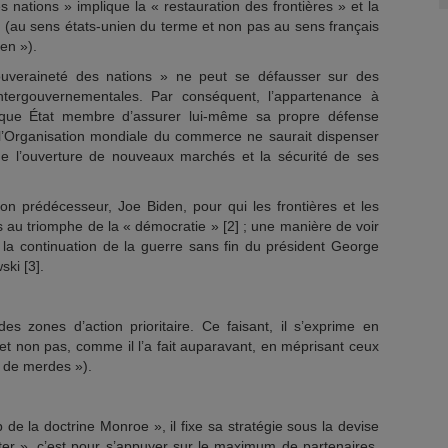
s nations » implique la « restauration des frontières » et la
 (au sens états-unien du terme et non pas au sens français
en »).
ouveraineté des nations » ne peut se défausser sur des
intergouvernementales. Par conséquent, l’appartenance à
aque État membre d’assurer lui-même sa propre défense
l’Organisation mondiale du commerce ne saurait dispenser
e l’ouverture de nouveaux marchés et la sécurité de ses
son prédécesseur, Joe Biden, pour qui les frontières et les
s au triomphe de la « démocratie » [2] ; une manière de voir
la continuation de la guerre sans fin du président George
ki [3].
es zones d’action prioritaire. Ce faisant, il s’exprime en
 et non pas, comme il l’a fait auparavant, en méprisant ceux
 de merdes »).
 de la doctrine Monroe », il fixe sa stratégie sous la devise
uter », c’est pour s’appuyer sur le maximum de partenaires.