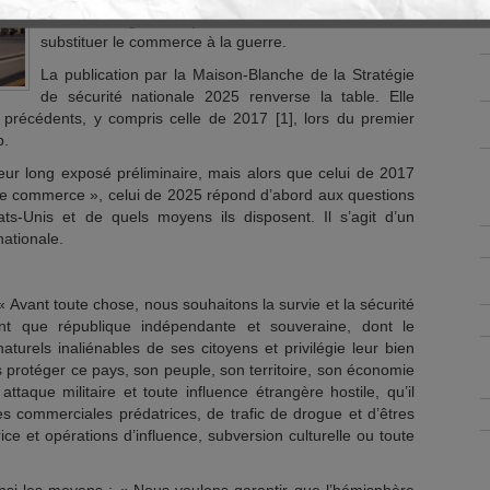
selon le slogan du président Andrew Jackson, de
substituer le commerce à la guerre.
La publication par la Maison-Blanche de la Stratégie
de sécurité nationale 2025 renverse la table. Elle
précédents, y compris celle de 2017 [1], lors du premier
p.
ur long exposé préliminaire, mais alors que celui de 2017
r le commerce », celui de 2025 répond d’abord aux questions
ts-Unis et de quels moyens ils disposent. Il s’agit d’un
nationale.
« Avant toute chose, nous souhaitons la survie et la sécurité
nt que république indépendante et souveraine, dont le
aturels inaliénables de ses citoyens et privilégie leur bien
ns protéger ce pays, son peuple, son territoire, son économie
taque militaire et toute influence étrangère hostile, qu’il
es commerciales prédatrices, de trafic de drogue et d’êtres
e et opérations d’influence, subversion culturelle ou toute