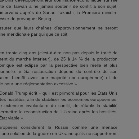
tats-Unis développeront leur dominance économique sur l’île
nité de Taïwan à ne jamais soutenir de conflit à son sujet.
intervenu auprès de Sanae Takaichi, la Première ministre
sser de provoquer Beijing.
assurer que leurs chaînes d’approvisionnement ne seront
e méridionale par qui que ce soit.
n trente cinq ans (c’est-à-dire non pas depuis le traité de
ment du marché intérieur), de 25 à 14 % de la production
mique est éclipsé par la perspective bien réelle et plus
ationnelle. » Sa restauration dépend du contrôle de son
raient bientôt avoir une majorité non-européenne) et de
le pour une réglementation excessive ».
onald Trump écrit « qu’il est primordial pour les États Unis
es hostilités, afin de stabiliser les économies européennes,
tension involontaire du conflit, de rétablir la stabilité
ermettre la reconstruction de l’Ukraine après les hostilités,
État viable ».
uropéens considèrent la Russie comme une menace
er une solution de la guerre en Ukraine qu’ils ne supporteront