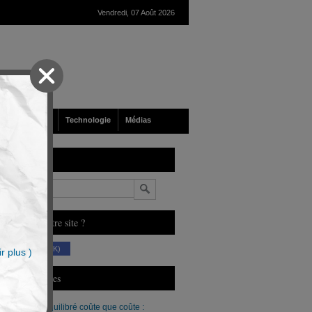
Vendredi, 07 Août 2026
nté
Société
Technologie
Médias
echerche
n
ous aimez notre site ?
(230 K)
r plus )
erniers Articles
Un budget équilibré coûte que coûte :