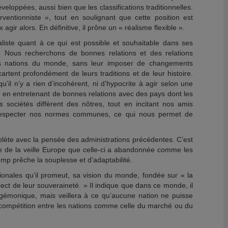
eloppées, aussi bien que les classifications traditionnelles.
terventionniste », tout en soulignant que cette position est
 agir alors. En définitive, il prône un « réalisme flexible ».
réaliste quant à ce qui est possible et souhaitable dans ses
s. Nous recherchons de bonnes relations et des relations
es nations du monde, sans leur imposer de changements
rtent profondément de leurs traditions et de leur histoire.
’il n’y a rien d’incohérent, ni d’hypocrite à agir selon une
re en entretenant de bonnes relations avec des pays dont les
sociétés diffèrent des nôtres, tout en incitant nos amis
respecter nos normes communes, ce qui nous permet de
ète avec la pensée des administrations précédentes. C’est
lle de la veille Europe que celle-ci a abandonnée comme les
rump prêche la souplesse et d’adaptabilité.
nationales qu’il promeut, sa vision du monde, fondée sur « la
pect de leur souveraineté. » Il indique que dans ce monde, il
gémonique, mais veillera à ce qu’aucune nation ne puisse
a compétition entre les nations comme celle du marché ou du