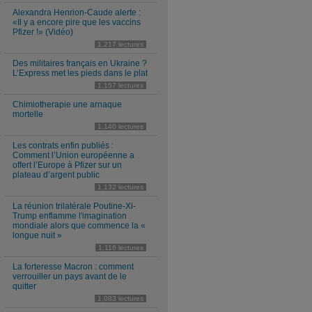
Alexandra Henrion-Caude alerte :
«Il y a encore pire que les vaccins
Pfizer !» (Vidéo)
1,217 lectures
Des militaires français en Ukraine ?
L’Express met les pieds dans le plat
1,157 lectures
Chimiotherapie une arnaque
mortelle
1,140 lectures
Les contrats enfin publiés :
Comment l’Union européenne a
offert l’Europe à Pfizer sur un
plateau d’argent public
1,132 lectures
La réunion trilatérale Poutine-Xi-
Trump enflamme l'imagination
mondiale alors que commence la «
longue nuit »
1,116 lectures
La forteresse Macron : comment
verrouiller un pays avant de le
quitter
1,083 lectures