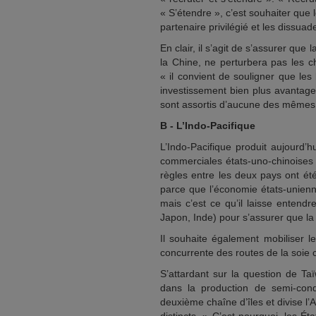
« S’étendre », c’est souhaiter qu
partenaire privilégié et les dissua
En clair, il s’agit de s’assurer q
la Chine, ne perturbera pas les c
« il convient de souligner que les
investissement bien plus avantageu
sont assortis d’aucune des mêmes 
B - L’Indo-Pacifique
L’Indo-Pacifique produit aujourd’h
commerciales états-uno-chinoises s
règles entre les deux pays ont ét
parce que l’économie états-unienn
mais c’est ce qu’il laisse entendr
Japon, Inde) pour s’assurer que l
Il souhaite également mobiliser l
concurrente des routes de la soie 
S’attardant sur la question de Taï
dans la production de semi-condu
deuxième chaîne d’îles et divise l