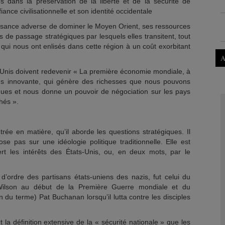
s dans la préservation de la liberté et de la sécurité de
iance civilisationnelle et son identité occidentale
sance adverse de dominer le Moyen Orient, ses ressources
ts de passage stratégiques par lesquels elles transitent, tout
» qui nous ont enlisés dans cette région à un coût exorbitant
A
ts-Unis doivent redevenir « La première économie mondiale, à
plus innovante, qui génère des richesses que nous pouvons
giques et nous donne un pouvoir de négociation sur les pays
hés ».
rée en matière, qu’il aborde les questions stratégiques. Il
ose pas sur une idéologie politique traditionnelle. Elle est
rt les intérêts des États-Unis, ou, en deux mots, par le
 d’ordre des partisans états-uniens des nazis, fut celui du
ilson au début de la Première Guerre mondiale et du
du terme) Pat Buchanan lorsqu’il lutta contre les disciples
t la définition extensive de la « sécurité nationale » que les