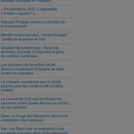
politique mondiale en mutation
« Présidentielle 2027. L’hypothèse
Christine Lagarde ! »
Édouard Philippe menacé d’éviction de
la présidentielle
Bénéfices des banques, rachat d’Easyjet
: profits de la guerre en Iran
Dictature technotronique : Bases de
données, Doctolib, Chatcontrol et grille
de contrôle numérique
Les sanctions de Bruxelles contre
Moscou empêchent l'Espagne de lutter
contre les incendies
Le scénario cauchemar que le Sénat
prépare pour les créateurs de contenu
(Vidéo)
Le Conseil de l’UE veut prolonger les
sanctions contre Xavier Moreau en raison
de ses opinions
Israël, le refuge des fraudeurs, escrocs et
pédophiles internationaux
Iran. Les États-Unis se préparent à une
escalade insensée alors qu’ils manquent