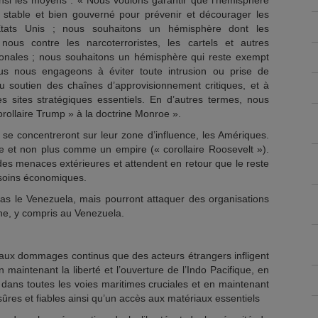
ainsi les moyens : « Nous voulons garantir que l’hémisphère
stable et bien gouverné pour prévenir et décourager les
États Unis ; nous souhaitons un hémisphère dont les
ous contre les narcoterroristes, les cartels et autres
tionales ; nous souhaitons un hémisphère qui reste exempt
ous nous engageons à éviter toute intrusion ou prise de
 au soutien des chaînes d’approvisionnement critiques, et à
s sites stratégiques essentiels. En d’autres termes, nous
orollaire Trump » à la doctrine Monroe ».
 se concentreront sur leur zone d’influence, les Amériques.
e et non plus comme un empire (« corollaire Roosevelt »).
t des menaces extérieures et attendent en retour que le reste
esoins économiques.
t pas le Venezuela, mais pourront attaquer des organisations
ne, y compris au Venezuela.
aux dommages continus que des acteurs étrangers infligent
 maintenant la liberté et l’ouverture de l’Indo Pacifique, en
n dans toutes les voies maritimes cruciales et en maintenant
res et fiables ainsi qu’un accès aux matériaux essentiels