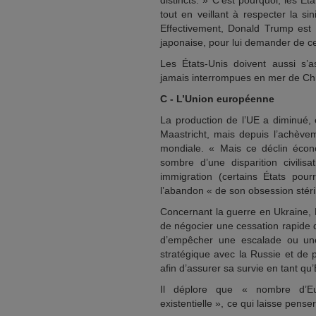
distincts. » C’est pourquoi, les É
tout en veillant à respecter la si
Effectivement, Donald Trump est 
japonaise, pour lui demander de ce
Les États-Unis doivent aussi s’
jamais interrompues en mer de Chin
C - L’Union européenne
La production de l’UE a diminué, e
Maastricht, mais depuis l’achève
mondiale. « Mais ce déclin écono
sombre d’une disparition civilis
immigration (certains États pour
l’abandon « de son obsession stéri
Concernant la guerre en Ukraine, D
de négocier une cessation rapide d
d’empêcher une escalade ou une ex
stratégique avec la Russie et de p
afin d’assurer sa survie en tant qu’
Il déplore que « nombre d’E
existentielle », ce qui laisse pens