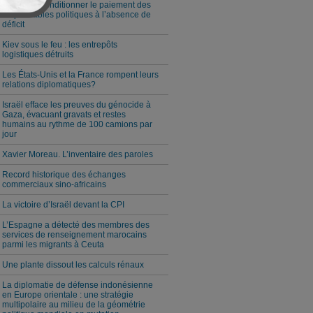
Milei veut conditionner le paiement des
responsables politiques à l’absence de
déficit
Kiev sous le feu : les entrepôts
logistiques détruits
Les États-Unis et la France rompent leurs
relations diplomatiques?
Israël efface les preuves du génocide à
Gaza, évacuant gravats et restes
humains au rythme de 100 camions par
jour
Xavier Moreau. L’inventaire des paroles
Record historique des échanges
commerciaux sino-africains
La victoire d’Israël devant la CPI
L’Espagne a détecté des membres des
services de renseignement marocains
parmi les migrants à Ceuta
Une plante dissout les calculs rénaux
La diplomatie de défense indonésienne
en Europe orientale : une stratégie
multipolaire au milieu de la géométrie