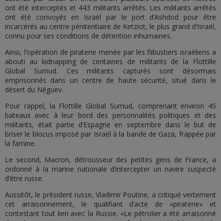
ont été interceptés et 443 militants arrêtés. Les militants arrêtés
ont été convoyés en Israël par le port d’Ashdod pour être
incarcérés au centre pénitentiaire de Ketziot, le plus grand d’Israël,
connu pour ses conditions de détention inhumaines.
Ainsi, l’opération de piraterie menée par les flibustiers israéliens a
abouti au kidnapping de centaines de militants de la Flottille
Global Sumud. Ces militants capturés sont désormais
emprisonnés dans un centre de haute sécurité, situé dans le
désert du Néguev.
Pour rappel, la Flottille Global Sumud, comprenant environ 45
bateaux avec à leur bord des personnalités politiques et des
militants, était partie d’Espagne en septembre dans le but de
briser le blocus imposé par Israël à la bande de Gaza, frappée par
la famine.
Le second, Macron, détrousseur des petites gens de France, a
ordonné à la marine nationale d’intercepter un navire suspecté
d’être russe.
Aussitôt, le président russe, Vladimir Poutine, a critiqué vertement
cet arraisonnement, le qualifiant d’acte de «piraterie» et
contestant tout lien avec la Russie. «Le pétrolier a été arraisonné