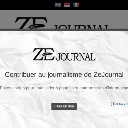
ique
Culture
Religion
Sport
France / Europe
Monde
Science et Sa
R
yiste : La reconversion très douteuse de
Contribuer au journalisme de ZeJournal
 Shein
Faites un don pour nous aider à poursuivre notre mission d’informatio
Souscrire à la newsletter
V
Juin 2025 - 18h15
( En savoi
Faire un don
L’ancien ministre de l’Intérieur, Christophe Castaner, a
visiblement trouvé une nouvelle vocation : conseiller
D
Shein, l’empire chinois de la mode jetable, sur les
subtilités du lobbying français. Une reconversion qui