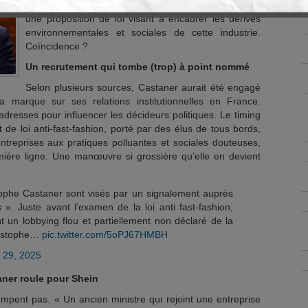
tombe à pic, alors que l’Assemblée nationale examine
une proposition de loi visant à encadrer les dérives
environnementales et sociales de cette industrie.
Coïncidence ?
Un recrutement qui tombe (trop) à point nommé
Selon plusieurs sources, Castaner aurait été engagé
a marque sur ses relations institutionnelles en France.
adresses pour influencer les décideurs politiques. Le timing
t de loi anti-fast-fashion, porté par des élus de tous bords,
entreprises aux pratiques polluantes et sociales douteuses,
mière ligne. Une manœuvre si grossière qu’elle en devient
stophe Castaner sont visés par un signalement auprès
. Juste avant l’examen de la loi anti fast-fashion,
 un lobbying flou et partiellement non déclaré de la
ristophe…
pic.twitter.com/5oPJ67HMBH
 29, 2025
ner roule pour Shein
ompent pas. « Un ancien ministre qui rejoint une entreprise