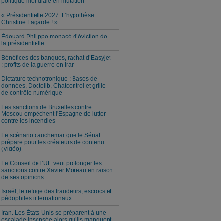
politique mondiale en mutation
« Présidentielle 2027. L’hypothèse
Christine Lagarde ! »
Édouard Philippe menacé d’éviction de
la présidentielle
Bénéfices des banques, rachat d’Easyjet
: profits de la guerre en Iran
Dictature technotronique : Bases de
données, Doctolib, Chatcontrol et grille
de contrôle numérique
Les sanctions de Bruxelles contre
Moscou empêchent l'Espagne de lutter
contre les incendies
Le scénario cauchemar que le Sénat
prépare pour les créateurs de contenu
(Vidéo)
Le Conseil de l’UE veut prolonger les
sanctions contre Xavier Moreau en raison
de ses opinions
Israël, le refuge des fraudeurs, escrocs et
pédophiles internationaux
Iran. Les États-Unis se préparent à une
escalade insensée alors qu’ils manquent