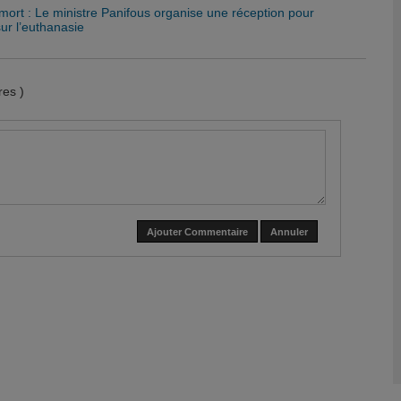
 mort : Le ministre Panifous organise une réception pour
 sur l’euthanasie
es )
Ajouter Commentaire
Annuler