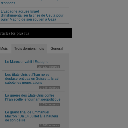
d’options
L'Espagne accuse Israël
d'instrumentaliser la crise de Ceuta pour
punir Madrid de son soutien à Gaza
rticles les plus lus
Mois
Trois derniers mois
Général
Le Maroc envahit l’Espagne
20,123 lectures
Les États-Unis et l’Iran ne se
déplaceront pas en Suisse… Israël
sabote les négociations
1,636 lectures
La guerre des États-Unis contre
l’Iran scelle le tournant géopolitique
1,634 lectures
Le grand final de Emmanuel
Macron : Un 14 Juillet à la hauteur
de son délire
1,260 lectures