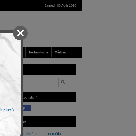
Samedi, 08 Août 2026
nté
Société
Technologie
Médias
echerche
n
ous aimez notre site ?
(230 K)
r plus )
erniers Articles
Un budget équilibré coûte que coûte :