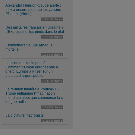
Alexandra Henrion-Caude alerte :
«Il y a encore pire que les vaccins
Pfizer !» (Vidéo)
1,222 lectures
Des militaires français en Ukraine ?
L’Express met les pieds dans le plat
1,167 lectures
Chimiotherapie une arnaque
mortelle
1,151 lectures
Les contrats enfin publiés :
Comment l’Union européenne a
offert l’Europe à Pfizer sur un
plateau d’argent public
1,140 lectures
La réunion trilatérale Poutine-Xi-
Trump enflamme l'imagination
mondiale alors que commence la «
longue nuit »
1,124 lectures
La dictature macroniste
1,115 lectures