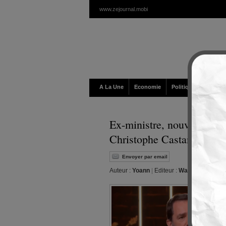
www.zejournal.mobi
A La Une
Economie
Politique / Géopolit
Ex-ministre, nouveau lobb
Christophe Castaner chez
Envoyer par email
Auteur :
Yoann
|
Editeur :
Walt
|
Mardi, 03 