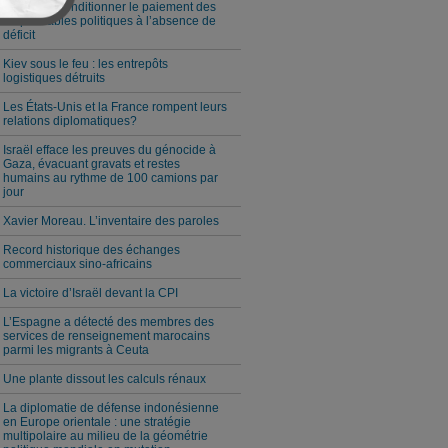
Milei veut conditionner le paiement des
responsables politiques à l’absence de
déficit
Kiev sous le feu : les entrepôts
logistiques détruits
Les États-Unis et la France rompent leurs
relations diplomatiques?
Israël efface les preuves du génocide à
Gaza, évacuant gravats et restes
humains au rythme de 100 camions par
jour
Xavier Moreau. L’inventaire des paroles
Record historique des échanges
commerciaux sino-africains
La victoire d’Israël devant la CPI
L’Espagne a détecté des membres des
services de renseignement marocains
parmi les migrants à Ceuta
Une plante dissout les calculs rénaux
La diplomatie de défense indonésienne
en Europe orientale : une stratégie
multipolaire au milieu de la géométrie