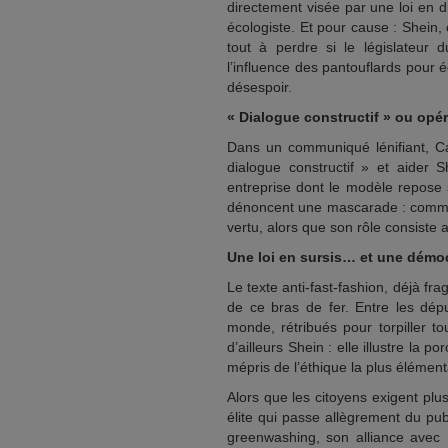
directement visée par une loi en d
écologiste. Et pour cause : Shein,
tout à perdre si le législateur 
l’influence des pantouflards pour é
désespoir.
« Dialogue constructif » ou opé
Dans un communiqué lénifiant, Cas
dialogue constructif » et aider 
entreprise dont le modèle repose 
dénoncent une mascarade : comment
vertu, alors que son rôle consiste a
Une loi en sursis… et une démo
Le texte anti-fast-fashion, déjà fra
de ce bras de fer. Entre les dépu
monde, rétribués pour torpiller to
d’ailleurs Shein : elle illustre la p
mépris de l’éthique la plus élément
Alors que les citoyens exigent plu
élite qui passe allègrement du pub
greenwashing, son alliance avec 