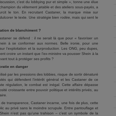
iscussion, c’est du lobbying pur et simple », tonne une élue
 champion du vêtement jetable et des ateliers sous-payés, a
durcit le ton. En recrutant Castaner, la marque mise sur
dulcorer le texte. Une stratégie bien rodée, mais qui sent le
ration de blanchiment ?
taner se défend : il ne serait là que pour « favoriser un
Shein à se conformer aux normes. Belle ironie, pour une
sur l’exploitation et la surproduction. Les ONG, peu dupes,
 croire un instant que l’ex-ministre va pousser Shein à la
vant tout à protéger ses profits ?
cratie en danger
gilisé par les pressions des lobbies, risque de sortir dénaturé
tés qui défendent l’intérêt général et les Castaner de ce
ute régulation, le combat est inégal. Cette affaire dépasse
orosité croissante entre pouvoir politique et intérêts privés, au
aire.
s de transparence, Castaner incarne, une fois de plus, cette
lic au privé sans le moindre scrupule. Entre pantouflage et
Shein n’est pas qu’une trahison – c’est un symbole de la