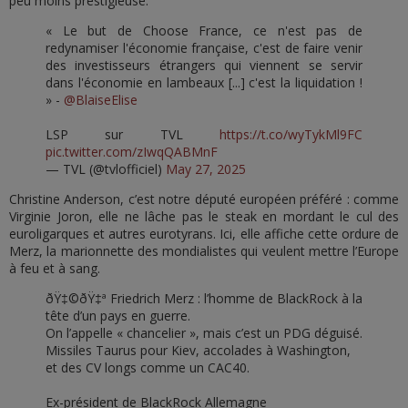
peu moins prestigieuse.
« Le but de Choose France, ce n'est pas de
redynamiser l'économie française, c'est de faire venir
des investisseurs étrangers qui viennent se servir
dans l'économie en lambeaux [...] c'est la liquidation !
» -
@BlaiseElise
LSP sur TVL
https://t.co/wyTykMl9FC
pic.twitter.com/zIwqQABMnF
— TVL (@tvlofficiel)
May 27, 2025
Christine Anderson, c’est notre député européen préféré : comme
Virginie Joron, elle ne lâche pas le steak en mordant le cul des
euroligarques et autres eurotyrans. Ici, elle affiche cette ordure de
Merz, la marionnette des mondialistes qui veulent mettre l’Europe
à feu et à sang.
ðŸ‡©ðŸ‡ª Friedrich Merz : l’homme de BlackRock à la
tête d’un pays en guerre.
On l’appelle « chancelier », mais c’est un PDG déguisé.
Missiles Taurus pour Kiev, accolades à Washington,
et des CV longs comme un CAC40.
Ex-président de BlackRock Allemagne