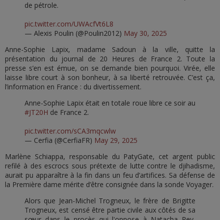
de pétrole.
pic.twitter.com/UWAcfVt6L8
— Alexis Poulin (@Poulin2012)
May 30, 2025
Anne-Sophie Lapix, madame Sadoun à la ville, quitte la
présentation du journal de 20 Heures de France 2. Toute la
presse s’en est émue, on se demande bien pourquoi. Virée, elle
laisse libre court à son bonheur, à sa liberté retrouvée. C’est ça,
l’information en France : du divertissement.
Anne-Sophie Lapix était en totale roue libre ce soir au
#JT20H
de France 2.
pic.twitter.com/sCA3mqcwlw
— Cerfia (@CerfiaFR)
May 29, 2025
Marlène Schiappa, responsable du PatyGate, cet argent public
refilé à des escrocs sous prétexte de lutte contre le djihadisme,
aurait pu apparaître à la fin dans un feu d’artifices. Sa défense de
la Première dame mérite d’être consignée dans la sonde Voyager.
Alors que Jean-Michel Trogneux, le frère de Brigitte
Trogneux, est censé être partie civile aux côtés de sa
sœur dans le procès qui l'oppose à Natacha Rey,