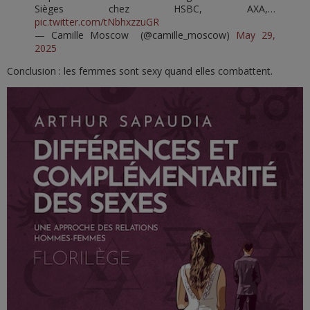
Sièges chez HSBC, AXA,…
pic.twitter.com/tNbhxzzuGR
— Camille Moscow (@camille_moscow)
May 29,
2025
Conclusion : les femmes sont sexy quand elles combattent.