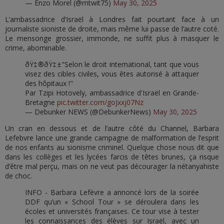
— Enzo Morel (@mtwit75)
May 30, 2025
L’ambassadrice d’Israël à Londres fait pourtant face à un
journaliste sioniste de droite, mais même lui passe de l’autre coté.
Le mensonge grossier, immonde, ne suffit plus à masquer le
crime, abominable.
ðŸ‡®ðŸ‡±"Selon le droit international, tant que vous
visez des cibles civiles, vous êtes autorisé à attaquer
des hôpitaux !"
Par Tzipi Hotovely, ambassadrice d'Israël en Grande-
Bretagne
pic.twitter.com/goJxxj07Nz
— Debunker NEWS (@DebunkerNews)
May 30, 2025
Un cran en dessous et de l’autre côté du Channel, Barbara
Lefebvre lance une grande campagne de malformation de l’esprit
de nos enfants au sionisme criminel. Quelque chose nous dit que
dans les collèges et les lycées farcis de têtes brunes, ça risque
d’être mal perçu, mais on ne veut pas décourager la nétanyahiste
de choc.
INFO - Barbara Lefèvre a annoncé lors de la soirée
DDF qu’un « School Tour » se déroulera dans les
écoles et universités françaises. Ce tour vise à tester
les connaissances des élèves sur Israël, avec un