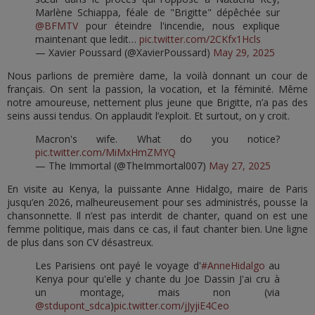
Marlène Schiappa, féale de "Brigitte" dépêchée sur
@BFMTV
pour éteindre l'incendie, nous explique
maintenant que ledit…
pic.twitter.com/2CKfx1Hcls
— Xavier Poussard (@XavierPoussard)
May 29, 2025
Nous parlions de première dame, la voilà donnant un cour de
français. On sent la passion, la vocation, et la féminité. Même
notre amoureuse, nettement plus jeune que Brigitte, n’a pas des
seins aussi tendus. On applaudit l’exploit. Et surtout, on y croit.
Macron's wife. What do you notice?
pic.twitter.com/MiMxHmZMYQ
— The Immortal (@TheImmortal007)
May 27, 2025
En visite au Kenya, la puissante Anne Hidalgo, maire de Paris
jusqu’en 2026, malheureusement pour ses administrés, pousse la
chansonnette. Il n’est pas interdit de chanter, quand on est une
femme politique, mais dans ce cas, il faut chanter bien. Une ligne
de plus dans son CV désastreux.
Les Parisiens ont payé le voyage d'
#AnneHidalgo
au
Kenya pour qu'elle y chante du Joe Dassin J'ai cru à
un montage, mais non (via
@stdupont_sdca
)
pic.twitter.com/jJyjiE4Ceo