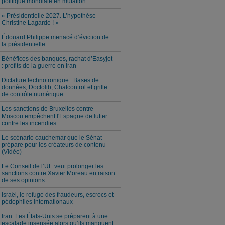
politique mondiale en mutation
« Présidentielle 2027. L’hypothèse
Christine Lagarde ! »
Édouard Philippe menacé d’éviction de
la présidentielle
Bénéfices des banques, rachat d’Easyjet
: profits de la guerre en Iran
Dictature technotronique : Bases de
données, Doctolib, Chatcontrol et grille
de contrôle numérique
Les sanctions de Bruxelles contre
Moscou empêchent l'Espagne de lutter
contre les incendies
Le scénario cauchemar que le Sénat
prépare pour les créateurs de contenu
(Vidéo)
Le Conseil de l’UE veut prolonger les
sanctions contre Xavier Moreau en raison
de ses opinions
Israël, le refuge des fraudeurs, escrocs et
pédophiles internationaux
Iran. Les États-Unis se préparent à une
escalade insensée alors qu’ils manquent