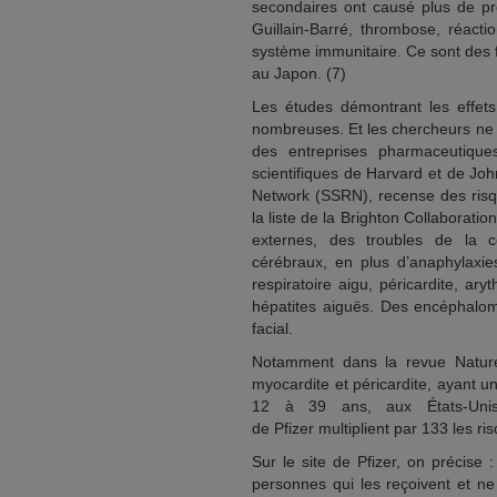
secondaires ont causé plus de p
Guillain-Barré, thrombose, réacti
système immunitaire. Ce sont des f
au Japon. (7)
Les études démontrant les effets
nombreuses. Et les chercheurs ne s
des entreprises pharmaceutiq
scientifiques de Harvard et de Jo
Network (SSRN), recense des risq
la liste de la Brighton Collaborat
externes, des troubles de la c
cérébraux, en plus d’anaphylaxie
respiratoire aigu, péricardite, ary
hépatites aiguës. Des encéphalomy
facial.
Notamment dans la revue Nature,
myocardite et péricardite, ayant 
12 à 39 ans, aux États-Unis
de Pfizer multiplient par 133 les r
Sur le site de Pfizer, on précise 
personnes qui les reçoivent et ne 