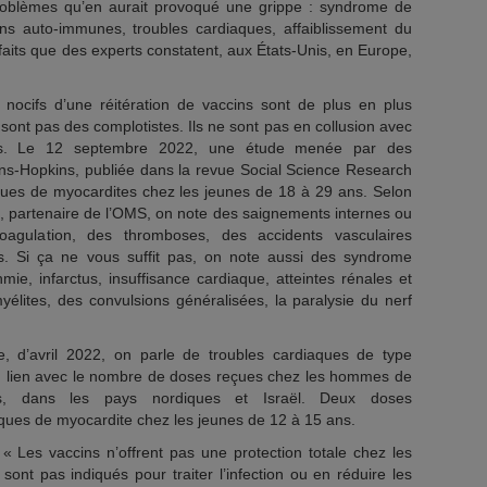
roblèmes qu’en aurait provoqué une grippe : syndrome de
ons auto-immunes, troubles cardiaques, affaiblissement du
aits que des experts constatent, aux États-Unis, en Europe,
 nocifs d’une réitération de vaccins sont de plus en plus
ont pas des complotistes. Ils ne sont pas en collusion avec
ues. Le 12 septembre 2022, une étude menée par des
hns-Hopkins, publiée dans la revue Social Science Research
ues de myocardites chez les jeunes de 18 à 29 ans. Selon
ion, partenaire de l’OMS, on note des saignements internes ou
oagulation, des thromboses, des accidents vasculaires
s. Si ça ne vous suffit pas, on note aussi des syndrome
thmie, infarctus, insuffisance cardiaque, atteintes rénales et
élites, des convulsions généralisées, la paralysie du nerf
 d’avril 2022, on parle de troubles cardiaques de type
un lien avec le nombre de doses reçues chez les hommes de
, dans les pays nordiques et Israël. Deux doses
isques de myocardite chez les jeunes de 12 à 15 ans.
: « Les vaccins n’offrent pas une protection totale chez les
sont pas indiqués pour traiter l’infection ou en réduire les