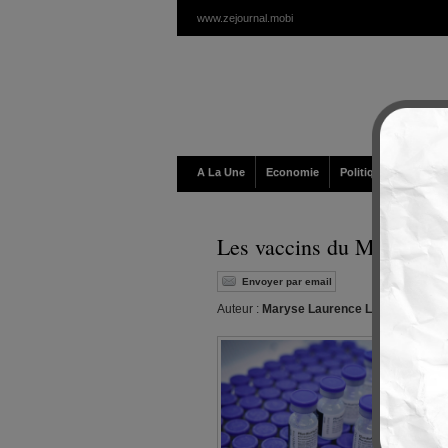
www.zejournal.mobi
A La Une
Economie
Politique / Géopolit
Les vaccins du Ministère 
Envoyer par email
Auteur :
Maryse Laurence Lewis
|
Editeur