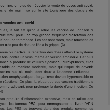
rgentine, en plus de négocier la vente de doses anti-covid,
 et de mainmise sur le site touristique des glaciers de
s vaccins anti-covid
ques, le fait est qu’on a retiré les vaccins de Johnson &
ule viral, pour une trop grande fréquence d’altération des
raîner une thrombose. Les cas sont rares, mais touchent les
 très peu de risques liés à la grippe. (3)
énué ou inactivé, la répétition des doses affaiblit le système
ue fois, contre un virus, même en version amoindrie. Car plus
dance à produire de cellules cytokines : surexprimées, elles
haitable de manière modérée, mais qui risque de devenir
accins aux six mois, dont deux à l’automne (influenza +
ction anaphylactique : l’organisme devient hypersensible et
 réactions. De plus, la plupart de ces vaccins traditionnels
comme adjuvant, pour prolonger la durée d’une injection. Ce
(4)
 produire d’inflammation excessive, mais on utilise des
lycol, les fameux PEG, pour emmagasiner et livrer l’ARN
ires. Les PEG se trouvent dans des produits comme les