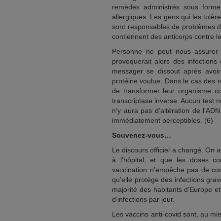
remèdes administrés sous forme
allergiques. Les gens qui les tolè
sont responsables de problèmes de 
contiennent des anticorps contre le
Personne ne peut nous assurer 
provoquerait alors des infection
messager se dissout après avoi
protéine voulue. Dans le cas des rét
de transformer leur organisme c
transcriptase inverse. Aucun test 
n’y aura pas d’altération de l’AD
immédiatement perceptibles. (6)
Souvenez-vous…
Le discours officiel a changé. On 
à l’hôpital, et que les doses c
vaccination n’empêche pas de cont
qu’elle protège des infections gr
majorité des habitants d’Europe et
d’infections par jour.
Les vaccins anti-covid sont, au mie