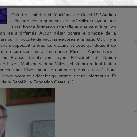
que ce soit.
Qu’a-t-on fait durant l’épidémie de Covid-19? Au lieu
d’écouter les arguments de spécialistes ayant une
aussi bonne formation scientifique que ceux à qui on
on les a diffamés. Aucun n’était contre le principe de la
es sur l’innocuité de vaccins élaborés à la hâte. Oui, il y a
s gens s’opposant à tous les vaccins et ceux qui doutent de
t en collusion avec l’entreprise Pfizer : Agnès Buzyn,
é en France; Ursula von Layen, Présidente de l’Union
e Pfizer; Mathieu Nadeau-Vallée, obstétricien dont toutes
nancées par Pfizer, pour ne nommer que ces trois-là. Pour
, il faut avant tout déceler qui promeut cette information. Et
e de la Santé? La Fondation Gates. (1)