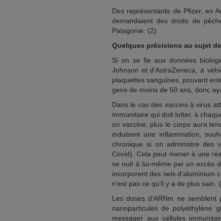
Des représentants de Pfizer, en A
demandaient des droits de pêches
Patagonie. (2)
Quelques précisions au sujet de
Si on se fie aux données biologi
Johnson et d’AstraZeneca, à véhic
plaquettes sanguines, pouvant ent
gens de moins de 50 ans, donc ayant
Dans le cas des vaccins à virus att
immunitaire qui doit lutter, à chaq
on vaccine, plus le corps aura ten
induisent une inflammation, sou
chronique si on administre des v
Covid). Cela peut mener à une réa
se nuit à lui-même par un excès de
incorporent des sels d’aluminium 
n’est pas ce qu’il y a de plus sain. 
Les doses d’ARNm ne semblent pas
nanoparticules de polyéthylène g
messager aux cellules immunita