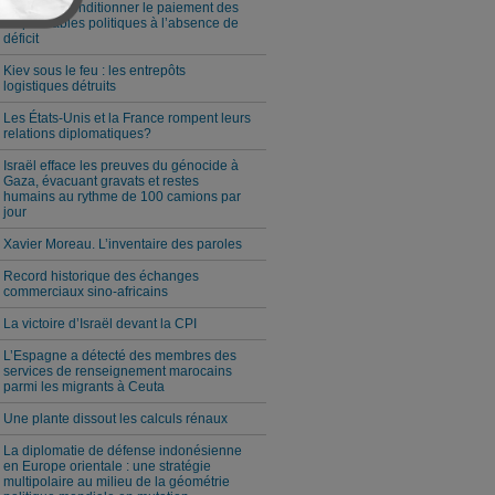
Milei veut conditionner le paiement des
responsables politiques à l’absence de
déficit
Kiev sous le feu : les entrepôts
logistiques détruits
Les États-Unis et la France rompent leurs
relations diplomatiques?
Israël efface les preuves du génocide à
Gaza, évacuant gravats et restes
humains au rythme de 100 camions par
jour
Xavier Moreau. L’inventaire des paroles
Record historique des échanges
commerciaux sino-africains
La victoire d’Israël devant la CPI
L’Espagne a détecté des membres des
services de renseignement marocains
parmi les migrants à Ceuta
Une plante dissout les calculs rénaux
La diplomatie de défense indonésienne
en Europe orientale : une stratégie
multipolaire au milieu de la géométrie