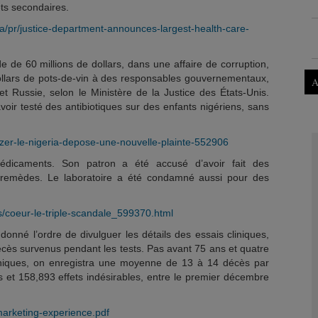
ts secondaires.
pa/pr/justice-department-announces-largest-health-care-
 de 60 millions de dollars, dans une affaire de corruption,
dollars de pots-de-vin à des responsables gouvernementaux,
A
et Russie, selon le Ministère de la Justice des États-Unis.
avoir testé des antibiotiques sur des enfants nigériens, sans
izer-le-nigeria-depose-une-nouvelle-plainte-552906
médicaments. Son patron a été accusé d’avoir fait des
 remèdes. Le laboratoire a été condamné aussi pour des
ns/coeur-le-triple-scandale_599370.html
 donné l’ordre de divulguer les détails des essais cliniques,
écès survenus pendant les tests. Pas avant 75 ans et quatre
iniques, on enregistra une moyenne de 13 à 14 décès par
 et 158,893 effets indésirables, entre le premier décembre
marketing-experience.pdf