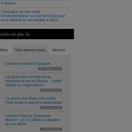
d’options
L'Espagne accuse Israël
d'instrumentaliser la crise de Ceuta pour
punir Madrid de son soutien à Gaza
rticles les plus lus
Mois
Trois derniers mois
Général
Le Maroc envahit l’Espagne
20,108 lectures
Les États-Unis et l’Iran ne se
déplaceront pas en Suisse… Israël
sabote les négociations
1,635 lectures
La guerre des États-Unis contre
l’Iran scelle le tournant géopolitique
1,631 lectures
Le grand final de Emmanuel
Macron : Un 14 Juillet à la hauteur
de son délire
1,258 lectures