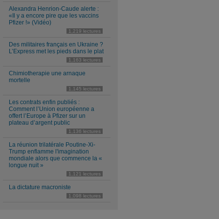
Alexandra Henrion-Caude alerte :
«Il y a encore pire que les vaccins
Pfizer !» (Vidéo)
1,219 lectures
Des militaires français en Ukraine ?
L’Express met les pieds dans le plat
1,163 lectures
Chimiotherapie une arnaque
mortelle
1,145 lectures
Les contrats enfin publiés :
Comment l’Union européenne a
offert l’Europe à Pfizer sur un
plateau d’argent public
1,136 lectures
La réunion trilatérale Poutine-Xi-
Trump enflamme l'imagination
mondiale alors que commence la «
longue nuit »
1,121 lectures
La dictature macroniste
1,098 lectures