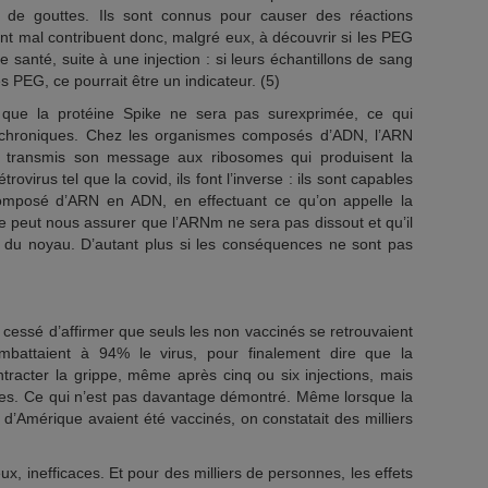
 de gouttes. Ils sont connus pour causer des réactions
rent mal contribuent donc, malgré eux, à découvrir si les PEG
santé, suite à une injection : si leurs échantillons de sang
s PEG, ce pourrait être un indicateur. (5)
que la protéine Spike ne sera pas surexprimée, ce qui
s chroniques. Chez les organismes composés d’ADN, l’ARN
r transmis son message aux ribosomes qui produisent la
rovirus tel que la covid, ils font l’inverse : ils sont capables
omposé d’ARN en ADN, en effectuant ce qu’on appelle la
ne peut nous assurer que l’ARNm ne sera pas dissout et qu’il
N du noyau. D’autant plus si les conséquences ne sont pas
a cessé d’affirmer que seuls les non vaccinés se retrouvaient
ombattaient à 94% le virus, pour finalement dire que la
racter la grippe, même après cinq ou six injections, mais
aves. Ce qui n’est pas davantage démontré. Même lorsque la
 d’Amérique avaient été vaccinés, on constatait des milliers
ux, inefficaces. Et pour des milliers de personnes, les effets