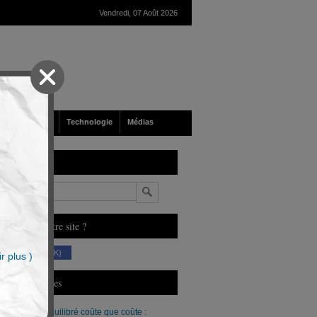
Vendredi, 07 Août 2026
nté
Société
Technologie
Médias
echerche
n
ous aimez notre site ?
(230 K)
r plus )
erniers Articles
Un budget équilibré coûte que coûte :