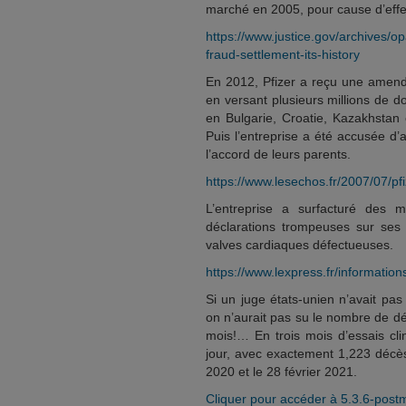
marché en 2005, pour cause d’effe
https://www.justice.gov/archives/o
fraud-settlement-its-history
En 2012, Pfizer a reçu une amende
en versant plusieurs millions de 
en Bulgarie, Croatie, Kazakhstan 
Puis l’entreprise a été accusée d’
l’accord de leurs parents.
https://www.lesechos.fr/2007/07/pf
L’entreprise a surfacturé des 
déclarations trompeuses sur ses
valves cardiaques défectueuses.
https://www.lexpress.fr/informatio
Si un juge états-unien n’avait pas
on n’aurait pas su le nombre de d
mois!… En trois mois d’essais cl
jour, avec exactement 1,223 décès
2020 et le 28 février 2021.
Cliquer pour accéder à 5.3.6-post