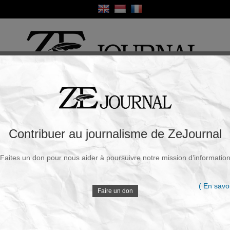
ique
Culture
Religion
Sport
France / Europe
Monde
Science et Sa
R
ctions : l’Europe en récession, la Russie
Contribuer au journalisme de ZeJournal
Unis
Faites un don pour nous aider à poursuivre notre mission d’informatio
Souscrire à la newsletter
V
Walt
|
Lundi, 19 Mai 2025 - 18h02
( En savoi
Faire un don
Poutine révèle la vérité choc : malgré les sanctions,
l’Amérique dépend toujours du nucléaire russe.
D
Analyse exclusive et conséquences géopolitiques.