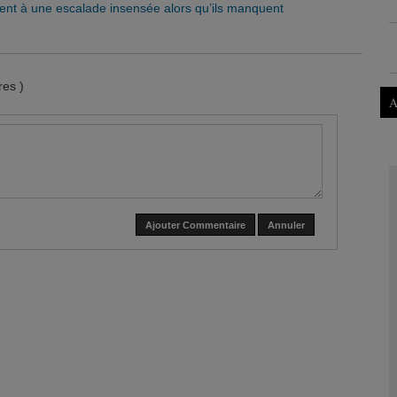
rent à une escalade insensée alors qu’ils manquent
es )
A
Ajouter Commentaire
Annuler