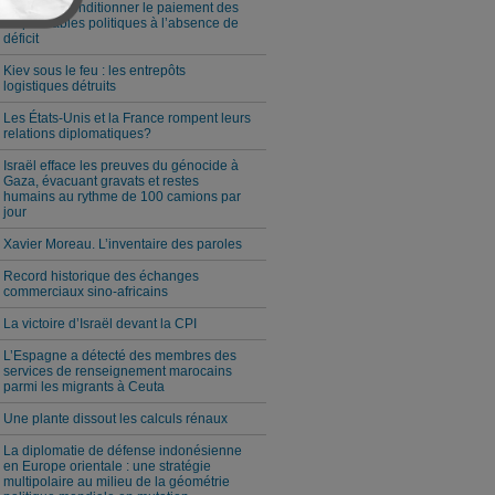
Milei veut conditionner le paiement des
responsables politiques à l’absence de
déficit
Kiev sous le feu : les entrepôts
logistiques détruits
Les États-Unis et la France rompent leurs
relations diplomatiques?
Israël efface les preuves du génocide à
Gaza, évacuant gravats et restes
humains au rythme de 100 camions par
jour
Xavier Moreau. L’inventaire des paroles
Record historique des échanges
commerciaux sino-africains
La victoire d’Israël devant la CPI
L’Espagne a détecté des membres des
services de renseignement marocains
parmi les migrants à Ceuta
Une plante dissout les calculs rénaux
La diplomatie de défense indonésienne
en Europe orientale : une stratégie
multipolaire au milieu de la géométrie