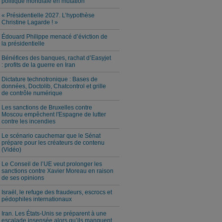
politique mondiale en mutation
« Présidentielle 2027. L’hypothèse
Christine Lagarde ! »
Édouard Philippe menacé d’éviction de
la présidentielle
Bénéfices des banques, rachat d’Easyjet
: profits de la guerre en Iran
Dictature technotronique : Bases de
données, Doctolib, Chatcontrol et grille
de contrôle numérique
Les sanctions de Bruxelles contre
Moscou empêchent l'Espagne de lutter
contre les incendies
Le scénario cauchemar que le Sénat
prépare pour les créateurs de contenu
(Vidéo)
Le Conseil de l’UE veut prolonger les
sanctions contre Xavier Moreau en raison
de ses opinions
Israël, le refuge des fraudeurs, escrocs et
pédophiles internationaux
Iran. Les États-Unis se préparent à une
escalade insensée alors qu’ils manquent