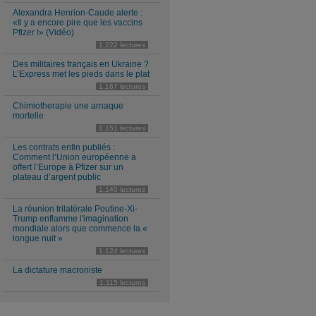
Alexandra Henrion-Caude alerte :
«Il y a encore pire que les vaccins
Pfizer !» (Vidéo)
1,222 lectures
Des militaires français en Ukraine ?
L’Express met les pieds dans le plat
1,167 lectures
Chimiotherapie une arnaque
mortelle
1,151 lectures
Les contrats enfin publiés :
Comment l’Union européenne a
offert l’Europe à Pfizer sur un
plateau d’argent public
1,140 lectures
La réunion trilatérale Poutine-Xi-
Trump enflamme l'imagination
mondiale alors que commence la «
longue nuit »
1,124 lectures
La dictature macroniste
1,115 lectures