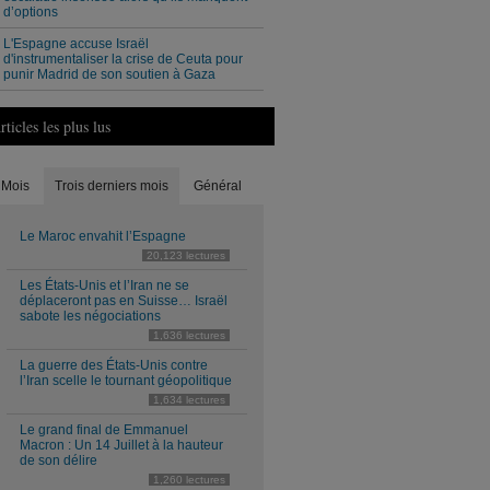
d’options
L'Espagne accuse Israël
d'instrumentaliser la crise de Ceuta pour
punir Madrid de son soutien à Gaza
rticles les plus lus
Mois
Trois derniers mois
Général
Le Maroc envahit l’Espagne
20,123 lectures
Les États-Unis et l’Iran ne se
déplaceront pas en Suisse… Israël
sabote les négociations
1,636 lectures
La guerre des États-Unis contre
l’Iran scelle le tournant géopolitique
1,634 lectures
Le grand final de Emmanuel
Macron : Un 14 Juillet à la hauteur
de son délire
1,260 lectures