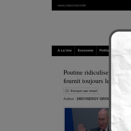
www.zejournal.mobi
A La Une
Economie
Politique / Géopolit
Poutine ridiculise les san
fournit toujours les États-
Envoyer par email
Auteur :
2MSYNERGY GROUP
|
Editeur :