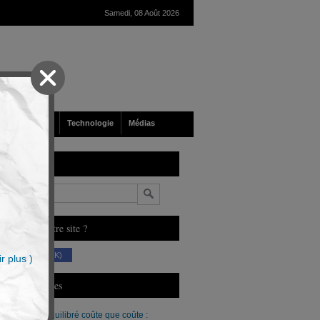
Samedi, 08 Août 2026
nté
Société
Technologie
Médias
echerche
n
ous aimez notre site ?
(230 K)
r plus )
erniers Articles
Un budget équilibré coûte que coûte :