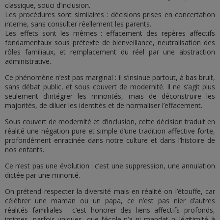
classique, souci d’inclusion.
Les procédures sont similaires : décisions prises en concertation
interne, sans consulter réellement les parents.
Les effets sont les mêmes : effacement des repères affectifs
fondamentaux sous prétexte de bienveillance, neutralisation des
rôles familiaux, et remplacement du réel par une abstraction
administrative.
Ce phénomène n’est pas marginal : il s’insinue partout, à bas bruit,
sans débat public, et sous couvert de modernité. Il ne s’agit plus
seulement d’intégrer les minorités, mais de déconstruire les
majorités, de diluer les identités et de normaliser l’effacement.
Sous couvert de modernité et d’inclusion, cette décision traduit en
réalité une négation pure et simple d’une tradition affective forte,
profondément enracinée dans notre culture et dans l’histoire de
nos enfants.
Ce n’est pas une évolution : c’est une suppression, une annulation
dictée par une minorité.
On prétend respecter la diversité mais en réalité on l’étouffe, car
célébrer une maman ou un papa, ce n’est pas nier d’autres
réalités familiales : c’est honorer des liens affectifs profonds,
intimes, parfois uniques, que l’école n’a ni mandat ni légitimité à