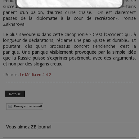
Pendant ce temps, à Paris, Berlin et Bruxelles, les réactions se
succèdent, plus confuses les unes que les autres : «Certains
parlent d’un ballon, d’autres d’une chaise… On est clairement
passés de la diplomatie à la cour de récréation», ironise
Zakharova.
Le plus savoureux dans cette cacophonie ? C’est l’Occident qui, à
longueur de déclarations, réclame une paix «juste et durable». Et
pourtant, dès qu’un processus concret s’enclenche, c’est la
panique. Une
panique visiblement provoquée par la simple idée
que la Russie puisse s’exprimer posément, avec des arguments,
et non par des slogans creux.
- Source :
Le Média en 4-4-2
Retour
Envoyer par email
Vous aimez ZE Journal