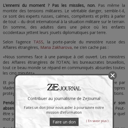
L’ennemi du moment ? Pas les missiles, non.
Pas même la
montée des tensions militaires. Le véritable danger, semble-t-il,
ce sont des experts russes, calmes, compétents et prêts à parler
de tout – du droit international à la situation militaire sur le terrain.
En somme, des adultes dans une pièce où les enfants
occidentaux jettent leurs jouets diplomatiques par terre.
Selon l’agence
TASS
, la porte-parole du ministère russe des
Affaires étrangères,
Maria Zakharova
, ne s’en cache pas :
«Nous sommes face à une panique à ciel ouvert. Les ministres
des Affaires étrangères de l’OTAN, les bureaucrates bruxellois,
tout ce beau monde se répand en communiqués absurdes toutes
les cinq minutes».
Et pour cause : l’arrivée d’une équipe expérimentée, dirigée par
Vladimir Medinsky, semble leur rappeler à quel point leurs propres
protégés sont… disons, moins solides à la table des négociations.
Contribuer au journalisme de ZeJournal
Pendant que Moscou s’assoit calmement, Kiev brille par son
Faites un don pour nous aider à poursuivre notre
absence.
La délégation ukrainienne ? Toujours introuvable. Peut-
mission d’information
être sont-ils encore en train de consulter Macron pour savoir quel
mot prononcer en premier.
( En savoir plus )
Faire un don