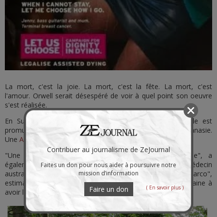
La mort, c'est la joie. La mort, c'est la fête. La mort, c'est
l'amour. Orwell serait désespéré de voir à quel point son oeuvre
s'est réalisée.
En Suisse, une capsule magique, portative et individuelle est
promue comme le nec plus ultra de l'euthanasie.
Une
Américaine
est ainsi venue mourir dans la forêt suisse :
Contribuer au journalisme de ZeJournal
"Une mort paisible et idyllique dans une forêt suisse", a
également commenté mardi sur X Philip Nitschke, médecin
Faites un don pour nous aider à poursuivre notre
australien et militant proeuthanasie ayant créé la capsule "Sarco",
mission d’information
estimant que le dispositif avait permis d'"aider une Américaine à
( En savoir plus )
Faire un don
avoir la mort qu'elle souhaitait".