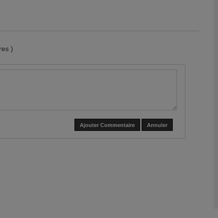
es )
Ajouter Commentaire
Annuler