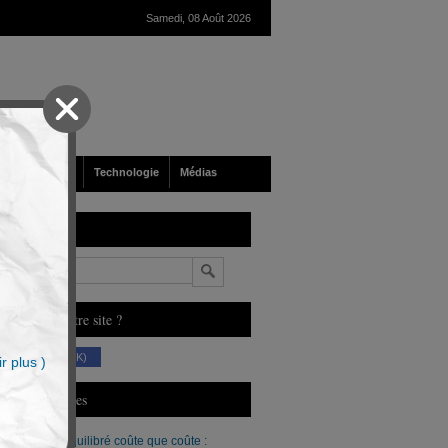
Samedi, 08 Août 2026
nté
Société
Technologie
Médias
echerche
n
ous aimez notre site ?
(230 K)
r plus )
erniers Articles
Un budget équilibré coûte que coûte :