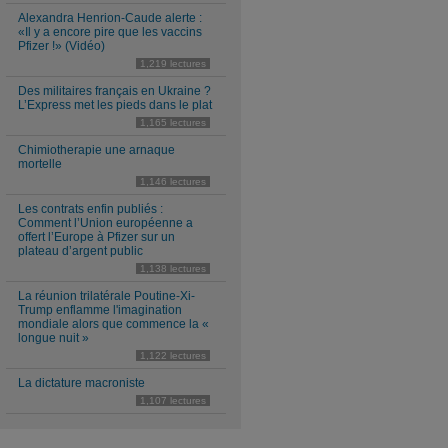
Alexandra Henrion-Caude alerte :
«Il y a encore pire que les vaccins
Pfizer !» (Vidéo)
1,219 lectures
Des militaires français en Ukraine ?
L’Express met les pieds dans le plat
1,165 lectures
Chimiotherapie une arnaque
mortelle
1,146 lectures
Les contrats enfin publiés :
Comment l’Union européenne a
offert l’Europe à Pfizer sur un
plateau d’argent public
1,138 lectures
La réunion trilatérale Poutine-Xi-
Trump enflamme l'imagination
mondiale alors que commence la «
longue nuit »
1,122 lectures
La dictature macroniste
1,107 lectures