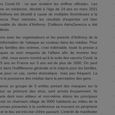
ns Covid-19 : ce que révèlent les chiffres officiels». Les
erne en médecine, décédé à l’âge de 24 ans en mars 2021
 Anthony est décédé à cause de multiples thromboses à la
necca. Pour mémoire, les résultats d’expertise ont bien
nsable du décès d’Anthony. D’ailleurs AstraZenecca a été
 décès.
ons avec les organisateurs et les parents d’Anthony de la
l’information de l’attaque au couteau dans les médias. Pour
s familles des victimes, c’est indéniable, toute la presse a
iques se sont emparés de l’affaire afin de montrer leur
côté, nous avons montré qu’à la suite des vaccins Covid, la
39 ans en France sur 3 ans est de plus de 1000. On peut
 dans l’indifférence générale et le mépris pour les familles,
que pour un cas, certes dramatique, mais peu fréquent. La
 la puissance des médias dans la perception des gens.
rence un groupe de 5 antifas portant des masques sur la
our se prémunir des virus, sont arrivés bruyamment. Ils
arte dont mon éditeur et moi-même étions les principaux
 est un charmant village de 3000 habitants au milieu de la
onnes présentes à la conférence se trouvant en périphérie
et le lieu est très loin d’être passant. L’intérêt de manifester