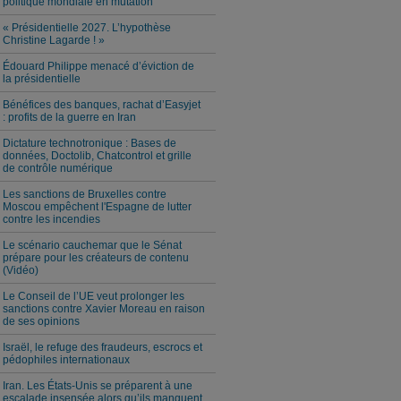
politique mondiale en mutation
« Présidentielle 2027. L’hypothèse
Christine Lagarde ! »
Édouard Philippe menacé d’éviction de
la présidentielle
Bénéfices des banques, rachat d’Easyjet
: profits de la guerre en Iran
Dictature technotronique : Bases de
données, Doctolib, Chatcontrol et grille
de contrôle numérique
Les sanctions de Bruxelles contre
Moscou empêchent l'Espagne de lutter
contre les incendies
Le scénario cauchemar que le Sénat
prépare pour les créateurs de contenu
(Vidéo)
Le Conseil de l’UE veut prolonger les
sanctions contre Xavier Moreau en raison
de ses opinions
Israël, le refuge des fraudeurs, escrocs et
pédophiles internationaux
Iran. Les États-Unis se préparent à une
escalade insensée alors qu’ils manquent