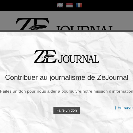
ique
Culture
Religion
Sport
France / Europe
Monde
Science et Sa
R
i sont les vrais fascistes ?
Contribuer au journalisme de ZeJournal
Souscrire à la newsletter
Faites un don pour nous aider à poursuivre notre mission d’informatio
rdi, 06 Mai 2025 - 20h45
V
( En savoi
Faire un don
D