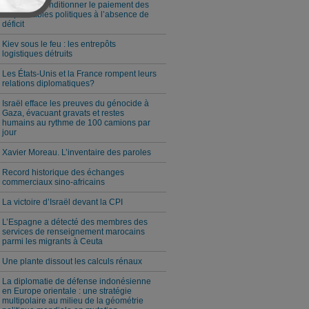
Milei veut conditionner le paiement des
responsables politiques à l’absence de
déficit
Kiev sous le feu : les entrepôts
logistiques détruits
Les États-Unis et la France rompent leurs
relations diplomatiques?
Israël efface les preuves du génocide à
Gaza, évacuant gravats et restes
humains au rythme de 100 camions par
jour
Xavier Moreau. L’inventaire des paroles
Record historique des échanges
commerciaux sino-africains
La victoire d’Israël devant la CPI
L’Espagne a détecté des membres des
services de renseignement marocains
parmi les migrants à Ceuta
Une plante dissout les calculs rénaux
La diplomatie de défense indonésienne
en Europe orientale : une stratégie
multipolaire au milieu de la géométrie