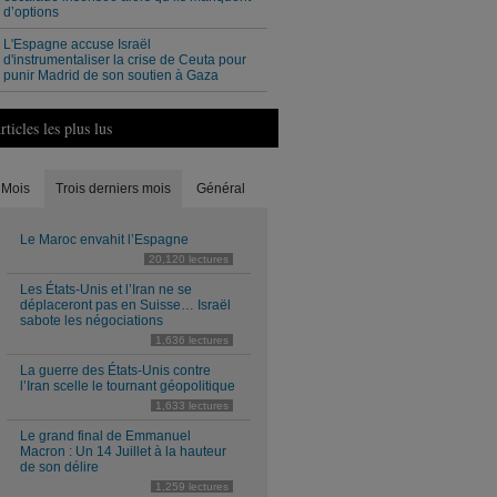
d’options
L'Espagne accuse Israël
d'instrumentaliser la crise de Ceuta pour
punir Madrid de son soutien à Gaza
rticles les plus lus
Mois
Trois derniers mois
Général
Le Maroc envahit l’Espagne
20,120 lectures
Les États-Unis et l’Iran ne se
déplaceront pas en Suisse… Israël
sabote les négociations
1,636 lectures
La guerre des États-Unis contre
l’Iran scelle le tournant géopolitique
1,633 lectures
Le grand final de Emmanuel
Macron : Un 14 Juillet à la hauteur
de son délire
1,259 lectures