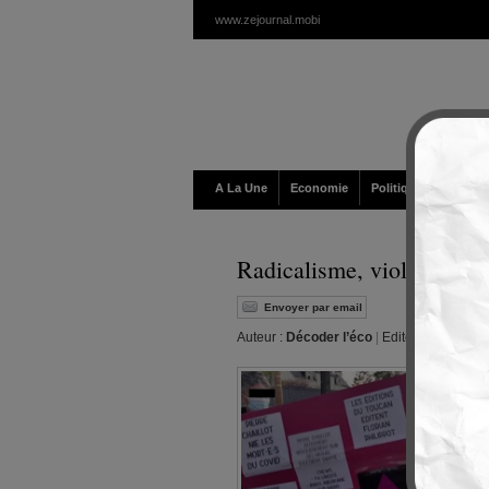
www.zejournal.mobi
A La Une
Economie
Politique / Géopolit
Radicalisme, violence… qu
Envoyer par email
Auteur :
Décoder l’éco
|
Editeur :
Walt
|
Ma