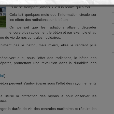
Sandrine Rousseau et les écolos ont toujours raison.
Ils ne se trompent jamais. C’est la réalité qui a tort.
Cela fait quelques mois que l’information circule sur
les effets des radiations sur le béton.
On pensait que les radiations allaient dégrader
encore plus rapidement le béton et par exemple et au
rée de vie de nos centrales nucléaires.
abiment pas le béton, mais mieux, elles le rendent plus
écouvert que, sous l’effet des radiations, le béton des
réparer, promettant une révolution dans la durabilité des
ici
)
 béton peuvent s’auto-réparer sous l’effet des rayonnements
 utilise la diffraction des rayons X pour observer les
diés.
nger la durée de vie des centrales nucléaires et réduire les