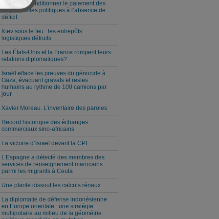
Milei veut conditionner le paiement des
responsables politiques à l’absence de
déficit
Kiev sous le feu : les entrepôts
logistiques détruits
Les États-Unis et la France rompent leurs
relations diplomatiques?
Israël efface les preuves du génocide à
Gaza, évacuant gravats et restes
humains au rythme de 100 camions par
jour
Xavier Moreau. L’inventaire des paroles
Record historique des échanges
commerciaux sino-africains
La victoire d’Israël devant la CPI
L’Espagne a détecté des membres des
services de renseignement marocains
parmi les migrants à Ceuta
Une plante dissout les calculs rénaux
La diplomatie de défense indonésienne
en Europe orientale : une stratégie
multipolaire au milieu de la géométrie