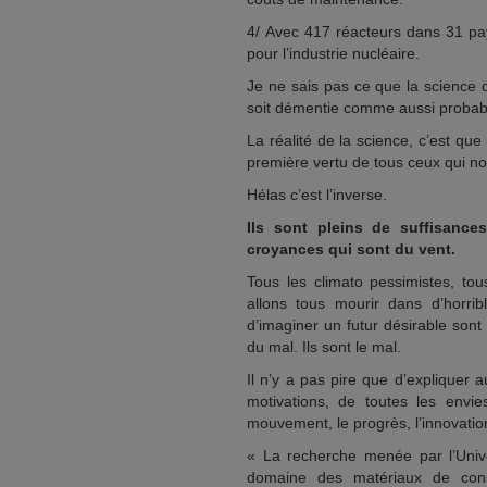
4/ Avec 417 réacteurs dans 31 pays
pour l’industrie nucléaire.
Je ne sais pas ce que la science di
soit démentie comme aussi probable
La réalité de la science, c’est que
première vertu de tous ceux qui nou
Hélas c’est l’inverse.
Ils sont pleins de suffisance
croyances qui sont du vent.
Tous les climato pessimistes, to
allons tous mourir dans d’horrib
d’imaginer un futur désirable son
du mal. Ils sont le mal.
Il n’y a pas pire que d’expliquer au
motivations, de toutes les envi
mouvement, le progrès, l’innovation, 
« La recherche menée par l’Univ
domaine des matériaux de const