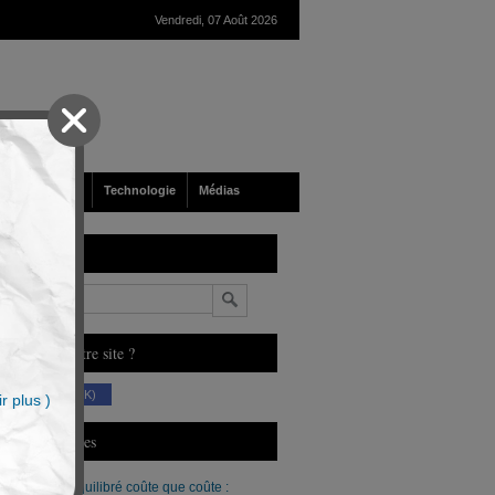
Vendredi, 07 Août 2026
nté
Société
Technologie
Médias
echerche
n
ous aimez notre site ?
(230 K)
r plus )
erniers Articles
Un budget équilibré coûte que coûte :