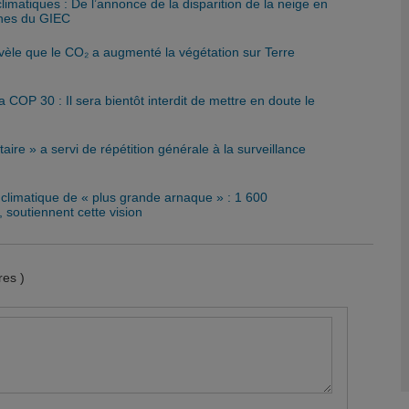
limatiques : De l’annonce de la disparition de la neige en
nes du GIEC
évèle que le CO₂ a augmenté la végétation sur Terre
a COP 30 : Il sera bientôt interdit de mettre en doute le
aire » a servi de répétition générale à la surveillance
climatique de « plus grande arnaque » : 1 600
, soutiennent cette vision
es )