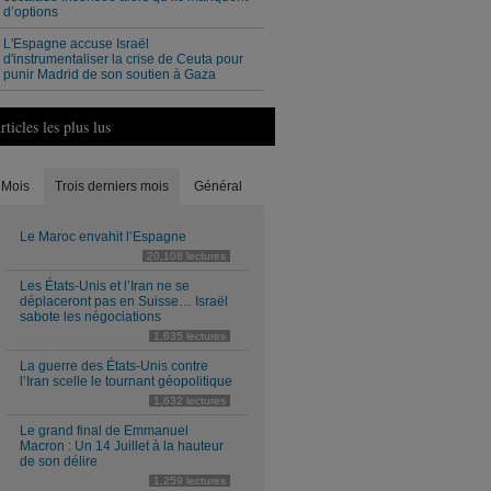
d’options
L'Espagne accuse Israël
d'instrumentaliser la crise de Ceuta pour
punir Madrid de son soutien à Gaza
rticles les plus lus
Mois
Trois derniers mois
Général
Le Maroc envahit l’Espagne
20,108 lectures
Les États-Unis et l’Iran ne se
déplaceront pas en Suisse… Israël
sabote les négociations
1,635 lectures
La guerre des États-Unis contre
l’Iran scelle le tournant géopolitique
1,632 lectures
Le grand final de Emmanuel
Macron : Un 14 Juillet à la hauteur
de son délire
1,259 lectures