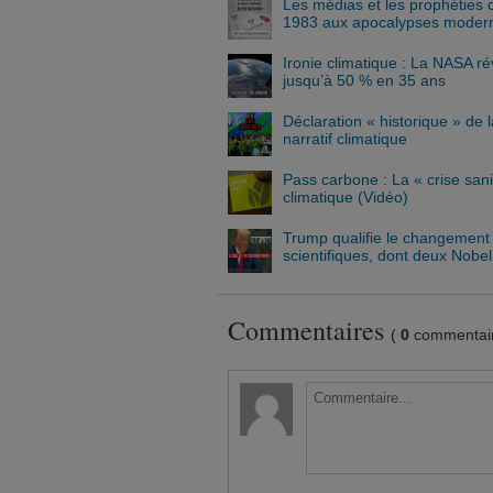
Les médias et les prophéties c
1983 aux apocalypses moder
Ironie climatique : La NASA r
jusqu’à 50 % en 35 ans
Déclaration « historique » de l
narratif climatique
Pass carbone : La « crise sanit
climatique (Vidéo)
Trump qualifie le changement 
scientifiques, dont deux Nobel
Commentaires
(
0
commentair