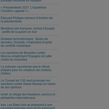
politique mondiale en mutation
« Présidentielle 2027. L’hypothèse
Christine Lagarde ! »
Édouard Philippe menacé d’éviction de
la présidentielle
Bénéfices des banques, rachat d’Easyjet
: profits de la guerre en Iran
Dictature technotronique : Bases de
données, Doctolib, Chatcontrol et grille
de contrôle numérique
Les sanctions de Bruxelles contre
Moscou empêchent l'Espagne de lutter
contre les incendies
Le scénario cauchemar que le Sénat
prépare pour les créateurs de contenu
(Vidéo)
Le Conseil de l’UE veut prolonger les
sanctions contre Xavier Moreau en raison
de ses opinions
Israël, le refuge des fraudeurs, escrocs et
pédophiles internationaux
Iran. Les États-Unis se préparent à une
escalade insensée alors qu’ils manquent