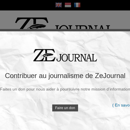
ique
Culture
Religion
Sport
France / Europe
Monde
Science et Sa
R
. Le béton des centrales nucléaires se
Contribuer au journalisme de ZeJournal
effet des radiations extrêmes
Faites un don pour nous aider à poursuivre notre mission d’informatio
Souscrire à la newsletter
V
undi, 28 Avr. 2025 - 11h58
( En savoi
Faire un don
Sandrine Rousseau, qui n’est que l’archétype de nos
Khmers verts qui savent tout mieux que tout le monde
D
et qui sont pétris de certitudes, ne s’étouffera même
pas devant cette information scientifique, car,