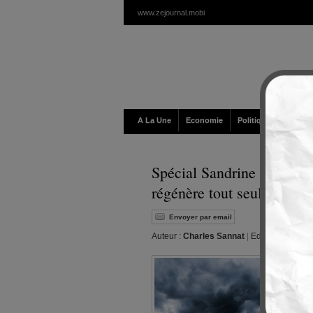
www.zejournal.mobi
A La Une
Economie
Politique / Géopolit
Spécial Sandrine Rousseau
régénère tout seul sous l’
Envoyer par email
Auteur :
Charles Sannat
|
Editeur :
Walt
|
L