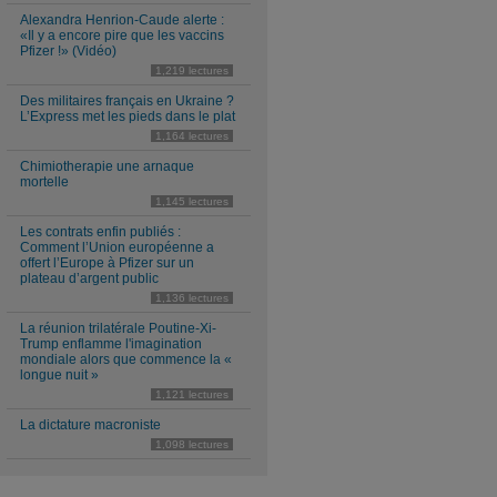
Alexandra Henrion-Caude alerte :
«Il y a encore pire que les vaccins
Pfizer !» (Vidéo)
1,219 lectures
Des militaires français en Ukraine ?
L’Express met les pieds dans le plat
1,164 lectures
Chimiotherapie une arnaque
mortelle
1,145 lectures
Les contrats enfin publiés :
Comment l’Union européenne a
offert l’Europe à Pfizer sur un
plateau d’argent public
1,136 lectures
La réunion trilatérale Poutine-Xi-
Trump enflamme l'imagination
mondiale alors que commence la «
longue nuit »
1,121 lectures
La dictature macroniste
1,098 lectures