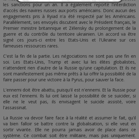
les sanctions pour un an. Il a également reporté l'interdiction
d'accès des navires russes aux ports américains. Donc aucun des
engagements pris à Ryiad n'a été respecté par les Américains.
Parallèlement, ses envoyés discutent avec le Président français, le
Premier ministre britannique et Zélensky du prolongement de la
guerre et du contrôle du territoire ukrainien. Un accord va être
signé ces jours-ci entre les Etats-Unis et l'Ukraine sur ces
fameuses ressources rares.
C'est la fin de la partie. Les négociations ne sont pas une fin en
soi. Les Etats-Unis, Trump et avec lui les élites globalistes,
n'attendent rien d'autre de la Russie qu'une capitulation. Et ils ne
sont manifestement pas même prêts à lui offrir la possibilité de la
faire passer pour une victoire à la Pyrus, pour sauver la face.
L'ennemi doit être abattu, puisqu'il est n'ennemi. Et la Russie pour
eux est l'ennemi. Ils lui ont laissé la possibilité de se suicider, si
elle ne le veut pas, ils envisagent le suicide assisté, voire
l'assassinat.
La Russie va devoir faire face à la réalité et assumer le fait, qu'il
va bien falloir se battre contre la globalisation, si elle veut en
sortir vivante. Elle ne pourra jamais avoir de place dans ce
système. Ce combat soit être militaire, mais pas uniquement.