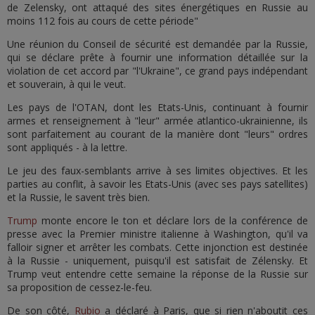
de Zelensky, ont attaqué des sites énergétiques en Russie au
moins 112 fois au cours de cette période"
Une réunion du Conseil de sécurité est demandée par la Russie,
qui se déclare prête à fournir une information détaillée sur la
violation de cet accord par "l'Ukraine", ce grand pays indépendant
et souverain, à qui le veut.
Les pays de l'OTAN, dont les Etats-Unis, continuant à fournir
armes et renseignement à "leur" armée atlantico-ukrainienne, ils
sont parfaitement au courant de la manière dont "leurs" ordres
sont appliqués - à la lettre.
Le jeu des faux-semblants arrive à ses limites objectives. Et les
parties au conflit, à savoir les Etats-Unis (avec ses pays satellites)
et la Russie, le savent très bien.
Trump
monte encore le ton et déclare lors de la conférence de
presse avec la Premier ministre italienne à Washington, qu'il va
falloir signer et arrêter les combats. Cette injonction est destinée
à la Russie - uniquement, puisqu'il est satisfait de Zélensky. Et
Trump veut entendre cette semaine la réponse de la Russie sur
sa proposition de cessez-le-feu.
De son côté,
Rubio
a déclaré à Paris, que si rien n'aboutit ces